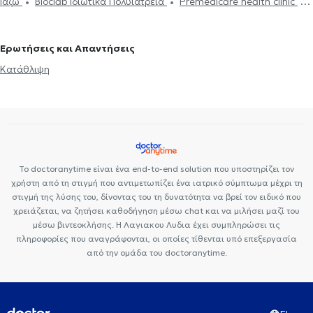
Ιάζω
Bioclab Ιδιωτικά Πολυιατρεία
Premedicare health clinic
Εθισμός
Τεστ επαγγελματικού προσανατολισμού
Κρίση πανικού
Premedicare Health Clinic
Center NT-CardioMetabolics
Ερωτήσεις και Απαντήσεις
Κατάθλιψη
Το doctoranytime είναι ένα end-to-end solution που υποστηρίζει τον
χρήστη από τη στιγμή που αντιμετωπίζει ένα ιατρικό σύμπτωμα μέχρι τη
στιγμή της λύσης του, δίνοντας του τη δυνατότητα να βρεί τον ειδικό που
χρειάζεται, να ζητήσει καθοδήγηση μέσω chat και να μιλήσει μαζί του
μέσω βιντεοκλήσης. Η Λαγιακου Λυδια έχει συμπληρώσει τις
πληροφορίες που αναγράφονται, οι οποίες τίθενται υπό επεξεργασία
από την ομάδα του doctoranytime.