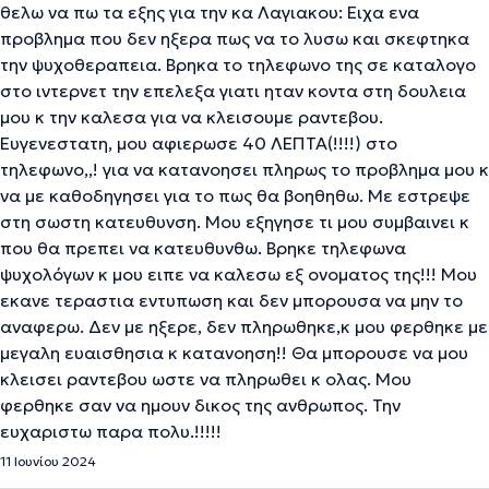
θελω να πω τα εξης για την κα Λαγιακου: Ειχα ενα
προβλημα που δεν ηξερα πως να το λυσω και σκεφτηκα
την ψυχοθεραπεια. Βρηκα το τηλεφωνο της σε καταλογο
στο ιντερνετ την επελεξα γιατι ηταν κοντα στη δουλεια
μου κ την καλεσα για να κλεισουμε ραντεβου.
Ευγενεστατη, μου αφιερωσε 40 ΛΕΠΤΑ(!!!!) στο
τηλεφωνο,,! για να κατανοησει πληρως το προβλημα μου κ
να με καθοδηγησει για το πως θα βοηθηθω. Με εστρεψε
στη σωστη κατευθυνση. Μου εξηγησε τι μου συμβαινει κ
που θα πρεπει να κατευθυνθω. Βρηκε τηλεφωνα
ψυχολόγων κ μου ειπε να καλεσω εξ ονοματος της!!! Μου
εκανε τεραστια εντυπωση και δεν μπορουσα να μην το
αναφερω. Δεν με ηξερε, δεν πληρωθηκε,κ μου φερθηκε με
μεγαλη ευαισθησια κ κατανοηση!! Θα μπορουσε να μου
κλεισει ραντεβου ωστε να πληρωθει κ ολας. Μου
φερθηκε σαν να ημουν δικος της ανθρωπος. Την
ευχαριστω παρα πολυ.!!!!!
11 Ιουνίου 2024