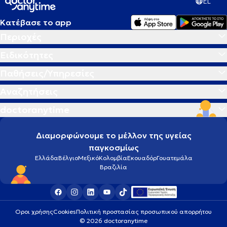
EL
Κατέβασε το app
Περιοχές
Ειδικότητες
Παθήσεις/Υπηρεσίες
Αναζητήσεις
doctoranytime
Διαμορφώνουμε το μέλλον της υγείας
παγκοσμίως
Ελλάδα
Βέλγιο
Μεξικό
Κολομβία
Εκουαδόρ
Γουατεμάλα
Βραζιλία
Οροι χρήσης
Cookies
Πολιτική προστασίας προσωπικού απορρήτου
© 2026 doctoranytime