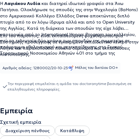
Η
Λαγιάκου Λυδία
και διατηρεί ιδιωτικό γραφείο στα Άνω
Πατήσια. Ολοκλήρωσε τις σπουδές της στην Ψυχολογία (BaHons)
στο Αμερικανικό Κολλέγιο Ελλάδος Deree αποκτώντας διπλό
πτυχίο από το εν λόγω ίδρυμα αλλά και από το Open University
της Αγγλίας. Κατά τη διάρκεια των σπουδών της είχε λάβει
υποτροφία από το International Honors Program του κολλεγίου,
Επί του παρόντος, είναι εκπαιδευόμενη ψυχοθεραπεύτρια
ενώ τα τελευταία δύο χρόνια των σπουδών της συμμετείχε σε
Συστημικής προσέγγισης σε εγκεκριμένο εκπαιδευτικό κέντρο στην
πρόγραμμα εθελοντισμού και μετεκπαίδευσης στο Γενικού
Αθήνα και παρακολουθεί ποικίλα σεμινάρια και εκπαιδεύσεις
Στρατιωτικού Νοσοκομείου Αθηνών 401 στο τμήμα της
πιστοποίησης.
Διασυνδετικής Ψυχιατρικής. Στη συνέχεια ολοκλήρωσε το
μεταπτυχιακό της πάνω στη Συμβουλευτική Ψυχολογία και
Μέλος του δικτύου DO+
Αριθμός αδείας: 1280002/20-10-23
Ψυχοθεραπεία (MSc). Ταυτόχρονα, παρακολούθησε ποικίλα
σεμινάρια όπως Ψυχοθεραπεία με επίκεντρο το συναίσθημα
(Emotion-Focused Therapy) και Άβατον - Οριακές Περιπτώσεις
Την περιγραφή επιμελείται η ομάδα του doctoranytime βασισμένη σε
επαληθευμένες πληροφορίες.
(με θέμα την οριακή διαταραχή προσωπικότητας ιδωμένη μέσα
από την ψυχαναλυτική σκοπιά). Επίσης, έχει παρευρεθεί στο 1ο
Συνέδριο Ψυχοθεραπείας της Ψυχιατρικής και στο Διεθνές
Συνέδριο Υπαρξιακής Ψυχοθεραπείας του 2023. Τέλος,
Εμπειρία
πραγματοποιεί συνεδρίες βραχείας ψυχοθεραπείας εθελοντικά
στην Εταιρεία Περιφερειακής Ανάπτυξης και Ψυχικής Υγείας
Σχετική εμπειρία
(Ε.Π.Α.Ψ.Υ.).
Διαχείριση πένθους
Κατάθλιψη