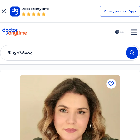
Doctoranytime
Άνοιγμα στο App
doctoranytime
EL
Ψυχολόγος