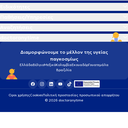
Ειδικότητες
Παθήσεις/Υπηρεσίες
Αναζητήσεις
doctoranytime
Διαμορφώνουμε το μέλλον της υγείας
παγκοσμίως
Ελλάδα
Βέλγιο
Μεξικό
Κολομβία
Εκουαδόρ
Γουατεμάλα
Βραζιλία
Οροι χρήσης
Cookies
Πολιτική προστασίας προσωπικού απορρήτου
© 2026 doctoranytime