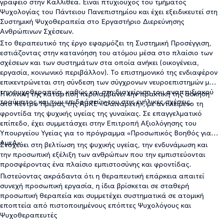
γραφείο στην Καλλιθέα. Είναι πτυχιούχος του τμήματος
Ψυχολογίας του Πάντειου Πανεπιστημίου και έχει εξειδικευτεί στη
Συστημική Ψυχοθεραπεία στο Εργαστήριο Διερεύνησης
Ανθρώπινων Σχέσεων.
Στο θεραπευτικό της έργο εφαρμόζει τη Συστημική Προσέγγιση,
εστιάζοντας στην κατανόηση του ατόμου μέσα στο πλαίσιο των
σχέσεων και των συστημάτων στα οποία ανήκει (οικογένεια,
εργασία, κοινωνικό περιβάλλον). Το επιστημονικό της ενδιαφέρον
επικεντρώνεται στη σύνδεση των σύγχρονων νευροεπιστημών με
την ψυχοθεραπεία, καθώς και στη διαχείριση του αναπτυξιακού
Η κλινική της κατάρτιση περιλαμβάνει την πρακτική της άσκηση
τραύματος και των επιδράσεών του στις ενήλικες σχέσεις.
στο Κέντρο Ημέρας της ΑμΚΕ «Φαιναρέτη», με αντικείμενο τη
φροντίδα της ψυχικής υγείας της γυναίκας. Σε επαγγελματικό
επίπεδο, έχει συμμετάσχει στην Επιτροπή Αξιολόγησης του
Υπουργείου Υγείας για το πρόγραμμα «Προσωπικός Βοηθός για
ΑμεΑ».
Στοχεύει στη βελτίωση της ψυχικής υγείας, την ενδυνάμωση και
την προσωπική εξέλιξη των ανθρώπων που την εμπιστεύονται
προσφέροντας ένα πλαίσιο εμπιστοσύνης και φροντίδας.
Πιστεύοντας ακράδαντα ότι η θεραπευτική επάρκεια απαιτεί
συνεχή προσωπική εργασία, η ίδια βρίσκεται σε σταθερή
προσωπική θεραπεία και συμμετέχει συστηματικά σε ατομική
εποπτεία από πιστοποιημένους επόπτες Ψυχολόγους και
Ψυχοθεραπευτές