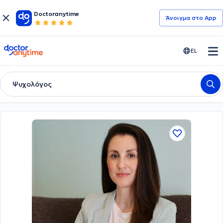
Doctoranytime
Άνοιγμα στο App
doctoranytime
EL
Ψυχολόγος