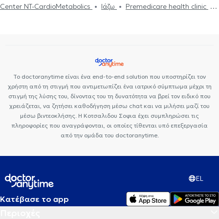
Center NT-CardioMetabolics
Ιάζω
Premedicare health clinic
Εθισμός
Τεστ επαγγελματικού προσανατολισμού
Κρίση πανικού
Premedicare Health Clinic
Bioclab Ιδιωτικά Πολυιατρεία
Το doctoranytime είναι ένα end-to-end solution που υποστηρίζει τον
χρήστη από τη στιγμή που αντιμετωπίζει ένα ιατρικό σύμπτωμα μέχρι τη
στιγμή της λύσης του, δίνοντας του τη δυνατότητα να βρεί τον ειδικό που
χρειάζεται, να ζητήσει καθοδήγηση μέσω chat και να μιλήσει μαζί του
μέσω βιντεοκλήσης. Η Κοτσαλιδου Σοφια έχει συμπληρώσει τις
πληροφορίες που αναγράφονται, οι οποίες τίθενται υπό επεξεργασία
από την ομάδα του doctoranytime.
EL
Κατέβασε το app
Περιοχές