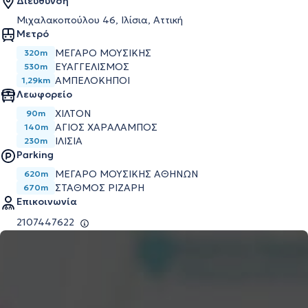
Διεύθυνση
Μιχαλακοπούλου 46, Ιλίσια, Αττική
Μετρό
ΜΈΓΑΡΟ ΜΟΥΣΙΚΉΣ
320m
ΕΥΑΓΓΕΛΙΣΜΌΣ
530m
ΑΜΠΕΛΌΚΗΠΟΙ
1,29km
Λεωφορείο
ΧΙΛΤΟΝ
90m
ΑΓΙΟΣ ΧΑΡΑΛΑΜΠΟΣ
140m
ΙΛΙΣΙΑ
230m
Parking
ΜΕΓΆΡΟ ΜΟΥΣΙΚΉΣ ΑΘΗΝΏΝ
620m
ΣΤΑΘΜΌΣ ΡΙΖΆΡΗ
670m
Επικοινωνία
2107447622