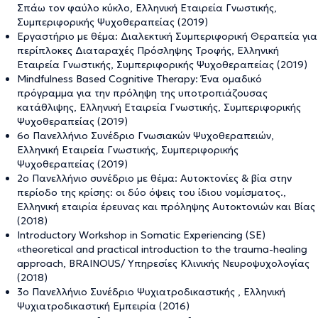
Σπάω τον φαύλο κύκλο, Ελληνική Εταιρεία Γνωστικής,
Συμπεριφορικής Ψυχοθεραπείας (2019)
Εργαστήριο με θέμα: Διαλεκτική Συμπεριφορική Θεραπεία για
περίπλοκες Διαταραχές Πρόσληψης Τροφής, Ελληνική
Εταιρεία Γνωστικής, Συμπεριφορικής Ψυχοθεραπείας (2019)
Mindfulness Based Cognitive Therapy: Ένα ομαδικό
πρόγραμμα για την πρόληψη της υποτροπιάζουσας
κατάθλιψης, Ελληνική Εταιρεία Γνωστικής, Συμπεριφορικής
Ψυχοθεραπείας (2019)
6ο Πανελλήνιο Συνέδριο Γνωσιακών Ψυχοθεραπειών,
Ελληνική Εταιρεία Γνωστικής, Συμπεριφορικής
Ψυχοθεραπείας (2019)
2ο Πανελλήνιο συνέδριο με θέμα: Αυτοκτονίες & βία στην
περίοδο της κρίσης: οι δύο όψεις του ίδιου νομίσματος.,
Ελληνική εταιρία έρευνας και πρόληψης Αυτοκτονιών και Βίας
(2018)
Introductory Workshop in Somatic Experiencing (SE)
«theoretical and practical introduction to the trauma-healing
approach, BRAINOUS/ Υπηρεσίες Κλινικής Νευροψυχολογίας
(2018)
3ο Πανελλήνιο Συνέδριο Ψυχιατροδικαστικής , Ελληνική
Ψυχιατροδικαστική Εμπειρία (2016)