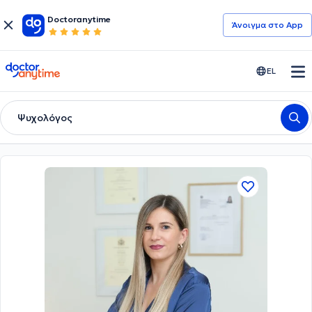
Doctoranytime
Άνοιγμα στο App
doctoranytime
EL
Ψυχολόγος