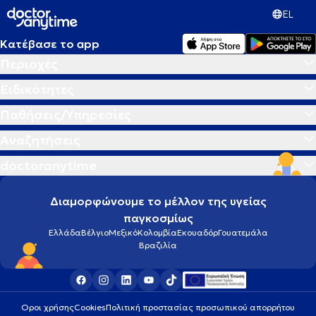
EL
Κατέβασε το app
Περιοχές
Ειδικότητες
Παθήσεις/Υπηρεσίες
Αναζητήσεις
doctoranytime
Διαμορφώνουμε το μέλλον της υγείας
παγκοσμίως
Ελλάδα
Βέλγιο
Μεξικό
Κολομβία
Εκουαδόρ
Γουατεμάλα
Βραζιλία
Οροι χρήσης
Cookies
Πολιτική προστασίας προσωπικού απορρήτου