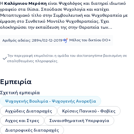
Η
Καλύμνιου Μερόπη
είναι
Ψυχολόγος
και διατηρεί ιδιωτικό
γραφείο στα Ιλίσια. Σπούδασε Ψυχολογία και κατέχει
Μεταπτυχιακό τίτλο στην Συμβουλευτική και Ψυχοθεραπεία με
έμφαση στο Συνθετικό Μοντέλο Ψυχοθεραπείας. Έχει
ολοκληρώσει την εκπαίδευση της στην Θεραπεία των
Διαταραχών Πρόσληψης Τροφής στο Ε.Π.Ι.Ψ.Υ σε συνεργασία με
την Ά΄ Ψυχιατρική Κλινική του Εθνικού και Καποδιστριακού
Μέλος του δικτύου DO+
Αριθμός αδείας: 2894/02-12-2019
Πανεπιστημίου Αθηνών. Στο γραφείο της αναλαμβάνει εφήβους
και ενήλικες όπου ασχολείται, μεταξύ άλλων, με την αντιμετώπιση
Την περιγραφή επιμελείται η ομάδα του doctoranytime βασισμένη σε
- διαχείριση φοβιών, ψυχοσωματικών συμπτωμάτων, κατάθλιψης
επαληθευμένες πληροφορίες.
και άλλων διαταραχών άγχους και διάθεσης.
Εμπειρία
Σχετική εμπειρία
Ψυχογενής Βουλιμία - Ψυχογενής Ανορεξία
Αγχώδεις Διαταραχές
Κρίσεις Πανικού - Φοβίες
Αγχος και Στρες
Συναισθηματική Υπερφαγία
Διατροφικές διαταραχές