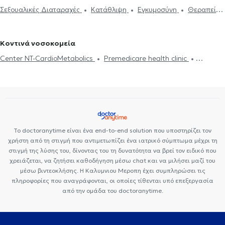
στην Ομόνοια
Ψυχολόγοι στο Πεδίον του Άρεως
Ψυχολόγοι στη
Σεξουαλικές Διαταραχές
Κατάθλιψη
Εγκυμοσύνη
Θεραπεία
ενδυνάμωση
Συμβουλευτική φροντιστών ατόμων με άνοια
Life
Νέα φιλοθέη
Ψυχολόγοι στην Πλάκα
ζεύγους
Life coaching
Ψυχοθεραπεία Online
Ψυχογενής
coaching
Υπνοθεραπεία
Σεξουαλικές Διαταραχές
Βουλιμία - Ψυχογενής Ανορεξία
Αυτισμός
Εθισμός στο
Ψυχογενής Βουλιμία - Ψυχογενής Ανορεξία
Διαχείριση πένθους
Κοντινά νοσοκομεία
διαδίκτυο
ΔΕΠΥ
Κρίση πανικού
Δίαιτα και διατροφή
Τεστ προσωπικότητας
Τόνωση αυτοεκτίμησης
Άγχος και Στρες
Center NT-CardioMetabolics
Premedicare health clinic
Εθισμός
Τεστ επαγγελματικού προσανατολισμού
Κρίση πανικού
Premedicare Health Clinic
Ιάζω
Bioclab Ιδιωτικά Πολυιατρεία
Το doctoranytime είναι ένα end-to-end solution που υποστηρίζει τον
χρήστη από τη στιγμή που αντιμετωπίζει ένα ιατρικό σύμπτωμα μέχρι τη
στιγμή της λύσης του, δίνοντας του τη δυνατότητα να βρεί τον ειδικό που
χρειάζεται, να ζητήσει καθοδήγηση μέσω chat και να μιλήσει μαζί του
μέσω βιντεοκλήσης. Η Καλυμνιου Μεροπη έχει συμπληρώσει τις
πληροφορίες που αναγράφονται, οι οποίες τίθενται υπό επεξεργασία
από την ομάδα του doctoranytime.