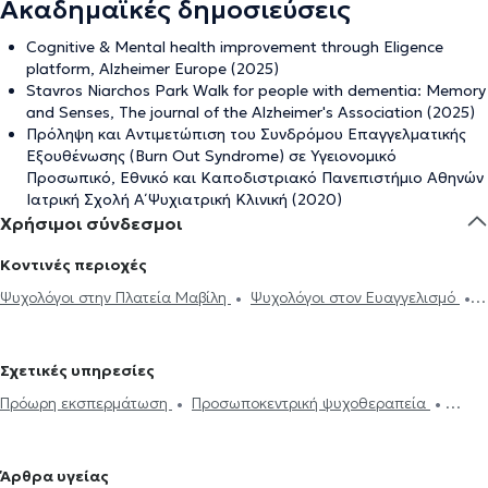
Ακαδημαϊκές δημοσιεύσεις
Cognitive & Mental health improvement through Eligence
platform, Alzheimer Europe (2025)
Stavros Niarchos Park Walk for people with dementia: Memory
and Senses, The journal of the Alzheimer's Association (2025)
Πρόληψη και Αντιμετώπιση του Συνδρόμου Επαγγελματικής
Εξουθένωσης (Burn Out Syndrome) σε Υγειονομικό
Προσωπικό, Εθνικό και Καποδιστριακό Πανεπιστήμιο Αθηνών
Ιατρική Σχολή Α΄ Ψυχιατρική Κλινική (2020)
Χρήσιμοι σύνδεσμοι
Κοντινές περιοχές
Ψυχολόγοι στην Πλατεία Μαβίλη
Ψυχολόγοι στον Ευαγγελισμό
Ψυχολόγοι στο Παγκράτι
Ψυχολόγοι στου Ζωγράφου
Ψυχολόγοι
στο Κολωνάκι
Ψυχολόγοι στην Καισαριανή
Ψυχολόγοι στους
Σχετικές υπηρεσίες
Αμπελόκηπους
Ψυχολόγοι στην Αθήνα
Ψυχολόγοι στου Γουδή
Πρόωρη εκσπερμάτωση
Προσωποκεντρική ψυχοθεραπεία
Ψυχολόγοι στου Γκύζη
Ψυχολόγοι στα Εξάρχεια
Ψυχολόγοι
Συνθετική ψυχοθεραπεία
Τριχοτιλλομανία
Ψυχοδυναμική
στον Βύρωνα
Ψυχολόγοι στην Κω
Ψυχολόγοι στην Πανόρμου
ψυχοθεραπεία
Συμβουλευτική εφήβων
Συμβουλευτική γονέων
Ψυχολόγοι στην Ακαδημία
Ψυχολόγοι στο Σύνταγμα
Ψυχολόγοι
Άρθρα υγείας
και παιδιών
Ομαδική ψυχοθεραπεία
Κατάθλιψη
Νοητική