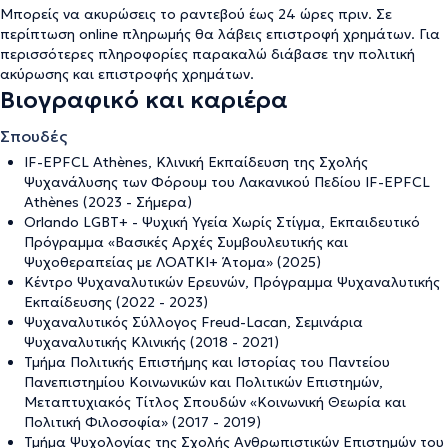
Μπορείς να ακυρώσεις το ραντεβού έως 24 ώρες πριν. Σε
περίπτωση online πληρωμής θα λάβεις επιστροφή χρημάτων. Για
περισσότερες πληροφορίες παρακαλώ διάβασε την
πολιτική
ακύρωσης και επιστροφής χρημάτων
.
Βιογραφικό και καριέρα
Σπουδές
IF-EPFCL Athènes, Κλινική Εκπαίδευση της Σχολής
Ψυχανάλυσης των Φόρουμ του Λακανικού Πεδίου IF-EPFCL
Athènes (2023 - Σήμερα)
Orlando LGBT+ - Ψυχική Υγεία Χωρίς Στίγμα, Εκπαιδευτικό
Πρόγραμμα «Βασικές Αρχές Συμβουλευτικής και
Ψυχοθεραπείας με ΛΟΑΤΚΙ+ Άτομα» (2025)
Κέντρο Ψυχαναλυτικών Ερευνών, Πρόγραμμα Ψυχαναλυτικής
Εκπαίδευσης (2022 - 2023)
Ψυχαναλυτικός Σύλλογος Freud-Lacan, Σεμινάρια
Ψυχαναλυτικής Κλινικής (2018 - 2021)
Τμήμα Πολιτικής Επιστήμης και Ιστορίας του Παντείου
Πανεπιστημίου Κοινωνικών και Πολιτικών Επιστημών,
Μεταπτυχιακός Τίτλος Σπουδών «Κοινωνική Θεωρία και
Πολιτική Φιλοσοφία» (2017 - 2019)
Τμήμα Ψυχολογίας της Σχολής Ανθρωπιστικών Επιστημών του