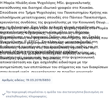
H Μαρία Ηλιάδη είναι Ψυχολόγος MSc. ψυχαναλυτικής
κατεύθυνσης και διατηρεί ιδιωτικό γραφείο στο Κουκάκι.
Σπούδασε στο Τμήμα Ψυχολογίας του Πανεπιστημίου Κρήτης και
ολοκλήρωσε μεταπτυχιακες σπουδές στο Πάντειο Πανεπιστήμιο,
ερευνώντας συνδέσεις της ψυχανάλυσης με την Κοινωνική Θεωρία
και τη Φιλοσοφία. Έχει λάβει πολυετή κλινική εκπαίδευση σε
Έχει εργαστεί επί σειρά ετών σε δομές ψυχικής υγείας στον τομέα
ψυχαναλυτικούς θεσμούς και είναι μέλος του Φόρουμ
της Κοινοτικής Ψυχιατρικής, προσφέροντας υπηρεσίες
Ψυχανάλυσης του Λακανικού Πεδίου της Αθήνας, της Σχολής
ψυχοθεραπείας και ψυχοκοινωνικής υποστήριξης σε ενήλικες που
Ψυχανάλυσης IF-EPFCL. Επιπλέον έχει μετεκπαιδευθεί στη
αντιμετωπίζουν ψυχιατρικές παθήσεις, συναισθηματικές
διαθεματική προσέγγιση στην ψυχοθεραπεία, καθώς και σε
δυσκολίες, δυσκολίες στις διαπροσωπικές σχέσεις και την
κλινικά πλαίσια στην ψυχοπαθολογία ενηλίκων.
κοινωνική ζωή. Στο πλαίσιο αυτό έχει εργαστεί επίσης με
Στο ιδιωτικό της γραφείο υποδέχεται ενήλικες σε ατομικές
θεραπευτικές εφαρμογές των τεχνών στην ψυχοκοινωνική
συνεδρίες ψυχαναλυτικής θεραπείας.
αποκατάσταση και έχει ασχοληθεί ειδικότερα με την
αντιμετώπιση των επιπτώσεων του στίγματος και των διακρίσεων
στην ψυχική υγεία, συμμετέχοντας σε ποικίλες κοινοτικές
παρεμβάσεις. Παράλληλα, έχει λάβει μέρος ως εισηγήτρια σε
Αριθμός αδείας: 19.03.2019/6830
εκπαιδεύσεις και επιστημονικές διοργανώσεις σε θέματα ψυχικής
υγείας.
Την περιγραφή επιμελείται η ομάδα του doctoranytime βασισμένη σε
επαληθευμένες πληροφορίες.