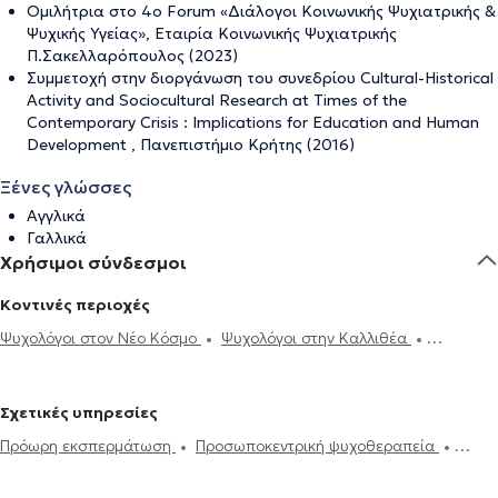
Ομιλήτρια στο 4ο Forum «Διάλογοι Κοινωνικής Ψυχιατρικής &
Ψυχικής Υγείας», Εταιρία Κοινωνικής Ψυχιατρικής
Π.Σακελλαρόπουλος (2023)
Συμμετοχή στην διοργάνωση του συνεδρίου Cultural-Historical
Activity and Sociocultural Research at Times of the
Contemporary Crisis : Implications for Education and Human
Development , Πανεπιστήμιο Κρήτης (2016)
Ξένες γλώσσες
Αγγλικά
Γαλλικά
Χρήσιμοι σύνδεσμοι
Κοντινές περιοχές
Ψυχολόγοι στον Νέο Κόσμο
Ψυχολόγοι στην Καλλιθέα
Ψυχολόγοι στην Αθήνα
Ψυχολόγοι στη Νέα Σμύρνη
Ψυχολόγοι
στα Πετράλωνα
Ψυχολόγοι στο Παγκράτι
Ψυχολόγοι στην
Σχετικές υπηρεσίες
Πλάκα
Ψυχολόγοι στο Θησείο
Ψυχολόγοι στο Σύνταγμα
Πρόωρη εκσπερμάτωση
Προσωποκεντρική ψυχοθεραπεία
Ψυχολόγοι στο Μοναστηράκι
Ψυχολόγοι στον Κεραμεικό
Συνθετική ψυχοθεραπεία
Τριχοτιλλομανία
Ψυχοδυναμική
Ψυχολόγοι στα Εξάρχεια
Ψυχολόγοι στη Δάφνη
Ψυχολόγοι στον