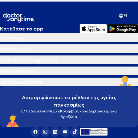
EL
Κατέβασε το app
Περιοχές
Ειδικότητες
Παθήσεις/Υπηρεσίες
Αναζητήσεις
doctoranytime
Διαμορφώνουμε το μέλλον της υγείας
παγκοσμίως
Ελλάδα
Βέλγιο
Μεξικό
Κολομβία
Εκουαδόρ
Γουατεμάλα
Βραζιλία