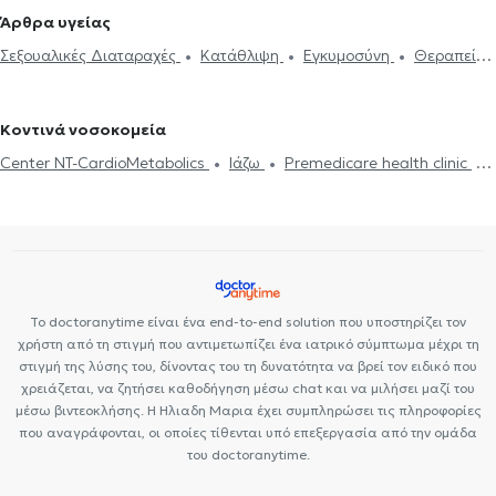
ψυχοθεραπεία
Συμβουλευτική εφήβων
Συμβουλευτική γονέων
Υμηττό
Ψυχολόγοι στου Ψυρρή
Ψυχολόγοι στον Ευαγγελισμό
Άρθρα υγείας
και παιδιών
Ομαδική ψυχοθεραπεία
Κατάθλιψη
Νοητική
Ψυχολόγοι στην Ακαδημία
Ψυχολόγοι στον Βύρωνα
Ψυχολόγοι
Σεξουαλικές Διαταραχές
Κατάθλιψη
Εγκυμοσύνη
Θεραπεία
ενδυνάμωση
Συμβουλευτική φροντιστών ατόμων με άνοια
Life
στην Ομόνοια
Ψυχολόγοι στο Κολωνάκι
ζεύγους
Life coaching
Ψυχοθεραπεία Online
Ψυχογενής
coaching
Υπνοθεραπεία
Σεξουαλικές Διαταραχές
Βουλιμία - Ψυχογενής Ανορεξία
Αυτισμός
Εθισμός στο
Ψυχογενής Βουλιμία - Ψυχογενής Ανορεξία
Διαχείριση πένθους
Κοντινά νοσοκομεία
διαδίκτυο
ΔΕΠΥ
Κρίση πανικού
Δίαιτα και διατροφή
Τεστ προσωπικότητας
Τόνωση αυτοεκτίμησης
Άγχος και Στρες
Center NT-CardioMetabolics
Ιάζω
Premedicare health clinic
Εθισμός
Τεστ επαγγελματικού προσανατολισμού
Κρίση πανικού
Premedicare Health Clinic
Bioclab Ιδιωτικά Πολυιατρεία
Το doctoranytime είναι ένα end-to-end solution που υποστηρίζει τον
χρήστη από τη στιγμή που αντιμετωπίζει ένα ιατρικό σύμπτωμα μέχρι τη
στιγμή της λύσης του, δίνοντας του τη δυνατότητα να βρεί τον ειδικό που
χρειάζεται, να ζητήσει καθοδήγηση μέσω chat και να μιλήσει μαζί του
μέσω βιντεοκλήσης. Η Ηλιαδη Μαρια έχει συμπληρώσει τις πληροφορίες
που αναγράφονται, οι οποίες τίθενται υπό επεξεργασία από την ομάδα
του doctoranytime.