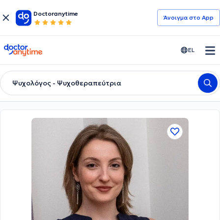
Doctoranytime
Άνοιγμα στο App
doctoranytime
EL
Ψυχολόγος - Ψυχοθεραπεύτρια