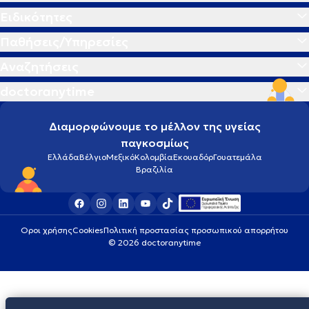
Ειδικότητες
Παθήσεις/Υπηρεσίες
Αναζητήσεις
doctoranytime
Διαμορφώνουμε το μέλλον της υγείας
παγκοσμίως
Ελλάδα
Βέλγιο
Μεξικό
Κολομβία
Εκουαδόρ
Γουατεμάλα
Βραζιλία
Οροι χρήσης
Cookies
Πολιτική προστασίας προσωπικού απορρήτου
© 2026 doctoranytime