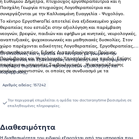
η Ευθυμίου Δήμητρα, πτυχιούχος εργοθεραπεύτρια και η
Πασχάλη Γεωργία πτυχιούχος Λογοθεραπεύτρια και
συνεργάζονται με την Καλλιακμάνη Ευαγγελία - Ψυχολόγο.
Το κέντρο ΕργοtheraΠεί αποτελεί ένα εξιδεικευμένο χώρο
θεραπείας που εστιάζει στην αξιολόγηση και παρέμβαση
νεογνών, βρεφών, παιδιών και εφήβων με κινητικές, νευρολογικές,
αναπτυξιακές, ψυχοκοινωνικές και μαθησιακές δυσκολίες. Στον
χώρο παρέχονται ειδικότητες Λογοθεραπείας, Εργοθεραπείας,
Φυσικοθεραπείας, Ειδικής Διαπαιδαγώγησης, Πρώιμης
Οι υπεύθυνες και η ομάδα του κέντρου, με γνώμονα την
Παρέμβασης και Ψυχολογικής Υποστήριξης για παιδιά. Επίσης
επιστημονική και εξιδεικευμένη κατάρτιση τους προσφέρουν
παρέχονται υπηρεσίες Συμβουλευτικής , Ψυχοεκπαίδευσης
πληθώρα θεραπευτικών προσεγγίσεων αξιολόγησης και
γονέων- φροντιστών, οι οποίες σε συνδυασμό με τα
παρέμβασης.
εξατομικευμένα προγράμματα για κάθε θεραπευμένο, στοχεύουν
στην λειτουργικότητα, ανεξαρτησία, συναισθηματική και
Αριθμός αδείας: 157242
επικοινωνιακή ωρίμανση- αυτονομία του ατόμου.
Την περιγραφή επιμελείται η ομάδα του doctoranytime βασισμένη σε
επαληθευμένες πληροφορίες.
Διαθεσιμότητα
Η διαθεσιμότητα του ειδικού εξαρτάται από την υπηρεσία που