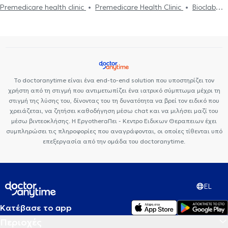
Premedicare health clinic
Premedicare Health Clinic
Bioclab
Εθισμός
Τεστ επαγγελματικού προσανατολισμού
Κρίση πανικού
Ιδιωτικά Πολυιατρεία
Ιάζω
Center NT-CardioMetabolics
Το doctoranytime είναι ένα end-to-end solution που υποστηρίζει τον
χρήστη από τη στιγμή που αντιμετωπίζει ένα ιατρικό σύμπτωμα μέχρι τη
στιγμή της λύσης του, δίνοντας του τη δυνατότητα να βρεί τον ειδικό που
χρειάζεται, να ζητήσει καθοδήγηση μέσω chat και να μιλήσει μαζί του
μέσω βιντεοκλήσης. Η ΕργοtheraΠει - Κεντρο Ειδικων Θεραπειων έχει
συμπληρώσει τις πληροφορίες που αναγράφονται, οι οποίες τίθενται υπό
επεξεργασία από την ομάδα του doctoranytime.
EL
Κατέβασε το app
Περιοχές