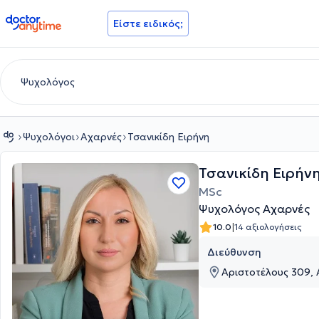
doctoranytime
Είστε ειδικός;
Ψυχολόγοι
Αχαρνές
Τσανικίδη Ειρήνη
Τσανικίδη Ειρήν
MSc
Ψυχολόγος Αχαρνές
|
10.0
14 αξιολογήσεις
Διεύθυνση
Αριστοτέλους 309, 