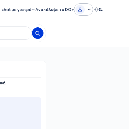
e chat με γιατρό
Ανακάλυψε το DO+
EL
ική