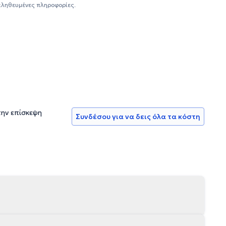
(ετήσιο πρόγραμμα επιμόρφωσης Θετικής Ψυχολογίας του
αληθευμένες πληροφορίες.
 του Εθνικού και Καποδιστριακού Πανεπιστημίου Αθηνών
Εταιρεία Γνωσιακών Συμπεριφοριστικών Σπουδών (ΕΓΣΣ).
Συλλόγου Ελλήνων Ψυχολόγων. Τέλος, έχει εργαστεί ως
και πραγματοποίησε την πρακτική της άσκηση στο Κέντρο
την επίσκεψη
Συνδέσου για να δεις όλα τα κόστη