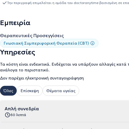
Behavioral Therapies). Έχει εκπαιδευτεί στη Θετική ψυχολογία 
Την περιγραφή επιμελείται η ομάδα του doctoranytime βασισμένη σε επ
Παντείου Πανεπιστημίου), στις «Διαταραχές πρόσληψης τροφής»
καθώς και στη Γνωσιακή Συμπεριφορική Θεραπεία της αυπνίας, 
Έχει άδεια ασκήσεως επαγγέλματος και είναι τακτικό μέλος του 
Εμπειρία
Ψυχολόγος στο τμήμα Κοινωνικής Πολιτικής του Δήμου Αχαρνών 
Κοινωνικής Φροντίδας «Εργαστήρι-Λίλιαν Βουδούρη».
Θεραπευτικές Προσεγγίσεις
Γνωσιακή Συμπεριφορική Θεραπεία (CBT)
Υπηρεσίες
Τα κόστη είναι ενδεικτικά. Ενδέχεται να υπάρξουν αλλαγές κατά 
ανάλογα το περιστατικό.
Δεν παρέχει ηλεκτρονική συνταγογράφηση
Όλες
Επίσκεψη
Θέματα υγείας
Απλή συνεδρία
60 λεπτά