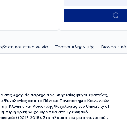
βαση και επικοινωνία
Τρόποι πληρωμής
Βιογραφικό
είο στις Αχαρνές παρέχοντας υπηρεσίες ψυχοθεραπείας,
ου Ψυχολογίας από το Πάντειο Πανεπιστήμιο Κοινωνικών
ης Κλινικής και Κοινοτικής Ψυχολογίας του University of
 Συμπεριφορική Ψυχοθεραπεία στο Ερευνητικό
σοκομείο) (2017-2018). Στα πλαίσια του μεταπτυχιακού
ριφορική θεραπεία υπό εποπτεία (Cognitive and