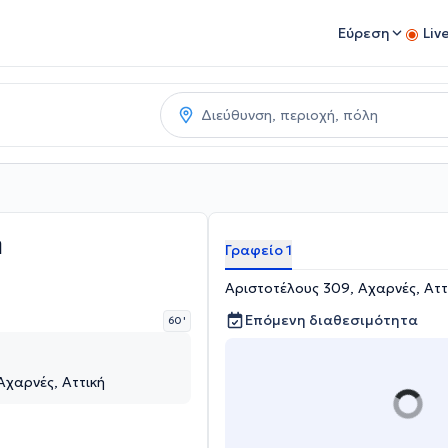
Εύρεση
Liv
η
Γραφείο 1
Αριστοτέλους 309, Αχαρνές, Αττ
Επόμενη διαθεσιμότητα
60 '
Αχαρνές, Αττική