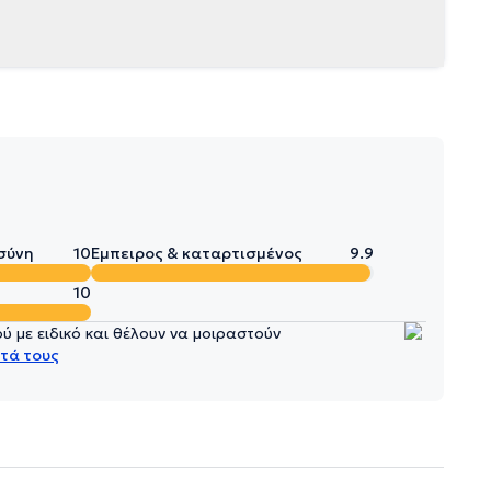
σύνη
10
Έμπειρος & καταρτισμένος
9.9
10
 με ειδικό και θέλουν να μοιραστούν
τά τους