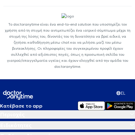
Το doctoranytime είναι ένα end-to-end solution που υποστηρίζει τον
χρήστη από τη στιγμή που αντιμετωπίζει ένα ιατρικό σύμπτωμα μέχρι τη
στιγμή της λύσης του, δίνοντάς του τη δυνατότητα να βρεί ειδικό, να
ζητήσει καθοδήγηση μέσω chat και να μιλήσει μαζί του μέσω
βιντεοκλήσης. Οι πληροφορίες του συγκεκριμένου προφίλ έχουν
συλλεχθεί από αξιόπιστες πηγές, όπως η προσωπική σελίδα του
γιατρού/επαγγελματία υγείας και έχουν ελεγχθεί από την ομάδα του
doctoranytime.
EL
Κατέβασε το app
Περιοχές
Ειδικότητες