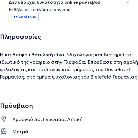
Δεν υπάρχει δυνατότητα online ραντεβού
Εκδήλωσε το ενδιαφέρον σου
Στείλε αίτημα
Πληροφορίες
Η κα
Λιάφου Βασιλική
είναι Ψυχολόγος και διατηρεί το
ιδιωτικό της γραφείο στην Γλυφάδα. Σπούδασε στη σχολή
φιλολογίας και παιδαγωγικού τμήματος του Düsseldorf
Γερμανίας, στο τμήμα ψυχολογίας του Bielefeld Γερμανίας
και πήρε δίπλωμα ψυχολόγου στο Wuppertal Γερμανίας
και ειδικότητα ψυχοθεραπευτή στην Κολωνία Γερμανίας.
Στο γραφείο μας σας δίνεται η δυνατότητα να
Πρόσβαση
διερευνήσετε σε βάθος κομμάτια του εαυτού σας, σε
ατομική ή ομαδική ψυχοθεραπεία. Συμβουλευτική
Αμοργού 30, Γλυφάδα, Αττική
σχέσεων, Θεραπεία Ζεύγους, Συμβουλευτική γονέων.
web
site: https://psychologos-4you.gr/
Μετρό