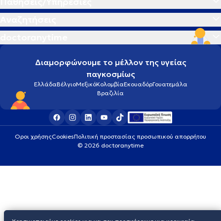
Παθήσεις/Υπηρεσίες
Αναζητήσεις
doctoranytime
Διαμορφώνουμε το μέλλον της υγείας
παγκοσμίως
Ελλάδα
Βέλγιο
Μεξικό
Κολομβία
Εκουαδόρ
Γουατεμάλα
Βραζιλία
Οροι χρήσης
Cookies
Πολιτική προστασίας προσωπικού απορρήτου
© 2026 doctoranytime