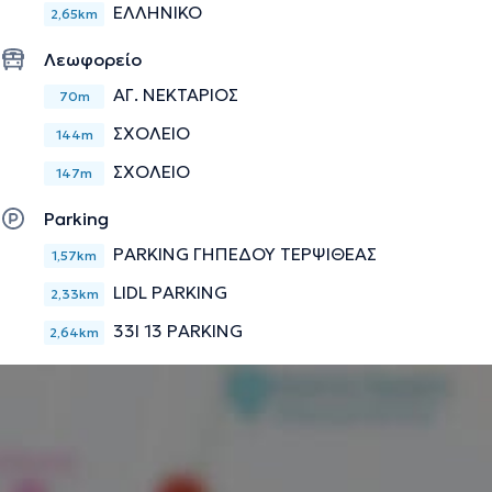
ΕΛΛΗΝΙΚΟ
2,65km
Την περιγραφή επιμελείται η ομάδα του doctoranytime βασισμένη σε
Λεωφορείο
επαληθευμένες πληροφορίες.
ΑΓ. ΝΕΚΤΑΡΙΟΣ
70m
ΣΧΟΛΕΙΟ
144m
ΣΧΟΛΕΙΟ
147m
Parking
PARKING ΓΗΠΕΔΟΥ ΤΕΡΨΙΘΕΑΣ
1,57km
LIDL PARKING
2,33km
33I 13 PARKING
2,64km