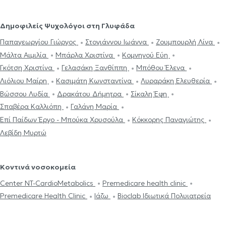
Δημοφιλείς Ψυχολόγοι στη Γλυφάδα
Παπαγεωργίου Γιώργος
Στογιάννου Ιωάννα
Ζουμπουρλή Λίνα
Μάλτα Αιμιλία
Μπάρλα Χριστίνα
Κομνηνού Εύη
Γκότση Χριστίνα
Γελασάκη Ξανθίππη
Μπόθου Έλενα
Λιόλιου Μαίρη
Κασιμάτη Κωνσταντίνα
Λυραράκη Ελευθερία
Βώσσου Λυδία
Δρακάτου Δήμητρα
Σίκαλη Έφη
Σπαβέρα Καλλιόπη
Γαλάνη Μαρία
Επί Παίδων Έργο - Μπούκα Χρυσούλα
Κόκκορης Παναγιώτης
Λεβίδη Μυρτώ
Κοντινά νοσοκομεία
Center NT-CardioMetabolics
Premedicare health clinic
Premedicare Health Clinic
Ιάζω
Bioclab Ιδιωτικά Πολυιατρεία