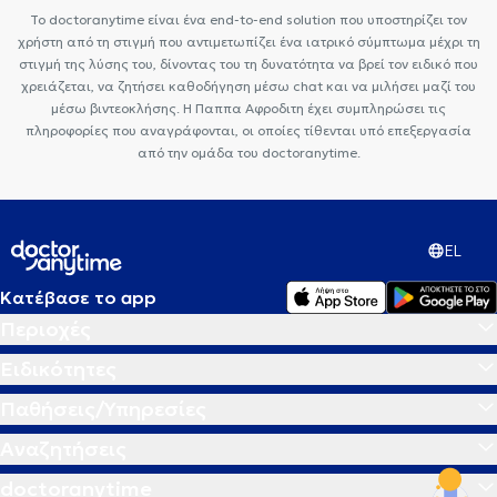
Το doctoranytime είναι ένα end-to-end solution που υποστηρίζει τον
χρήστη από τη στιγμή που αντιμετωπίζει ένα ιατρικό σύμπτωμα μέχρι τη
στιγμή της λύσης του, δίνοντας του τη δυνατότητα να βρεί τον ειδικό που
χρειάζεται, να ζητήσει καθοδήγηση μέσω chat και να μιλήσει μαζί του
μέσω βιντεοκλήσης. Η Παππα Αφροδιτη έχει συμπληρώσει τις
πληροφορίες που αναγράφονται, οι οποίες τίθενται υπό επεξεργασία
από την ομάδα του doctoranytime.
EL
Κατέβασε το app
Περιοχές
Ειδικότητες
Παθήσεις/Υπηρεσίες
Αναζητήσεις
doctoranytime