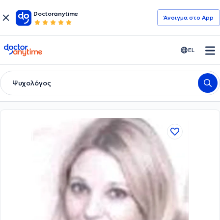
Doctoranytime
Άνοιγμα στο App
doctoranytime
EL
Ψυχολόγος