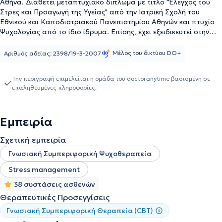
Αθήνα. Διαθέτει μεταπτυχιακό δίπλωμα με τίτλο "Έλεγχος του
Στρες και Προαγωγή της Υγείας" από την Ιατρική Σχολή του
Εθνικού και Καποδιστριακού Πανεπιστημίου Αθηνών και πτυχίο
Ψυχολογίας από το ίδιο ίδρυμα. Επίσης, έχει εξειδικευτεί στην
κλινική ψυχοπαθολογία για ένα έτος στο Αιγινήτειο Νοσοκομείο
και στο Ερευνητικό Πανεπιστημιακό Ινστιτούτο Ψυχικής Υγιεινής
Μέλος του δικτύου DO+
Αριθμός αδείας: 2398/19-3-2007
και στη Γνωσιακή Συμπεριφοριστική Ψυχοθεραπεία για τέσσερα
χρόνια από το Ινστιτούτο Έρευνας και Θεραπείας
Την περιγραφή επιμελείται η ομάδα του doctoranytime βασισμένη σε
Συμπεριφοράς, η οποία εφαρμόζεται σε ένα ευρύ φάσμα
επαληθευμένες πληροφορίες.
προβλημάτων. Ακόμα, έχει αποκτήσει την κλινική της εμπειρία σε
δημόσιους και ιδιωτικούς φορείς ψυχικής υγείας. Τέλος, η
ψυχολόγος αναφέρει ότι η αναζήτηση βοήθειας μέσα από την
Εμπειρία
ψυχοθεραπεία δεν αποτελεί ένδειξη αδυναμίας, αλλά φανερώνει
την επιθυμία του ανθρώπου να αντιμετωπίσει τις δυσκολίες του
Σχετική εμπειρία
και να βελτιώσει την καθημερινότητά του, τη σχέση του με τον
εαυτό του και τους άλλους.
Γνωσιακή Συμπεριφορική Ψυχοθεραπεία
Stress management
38 συστάσεις ασθενών
Θεραπευτικές Προσεγγίσεις
Γνωσιακή Συμπεριφορική Θεραπεία (CBT)