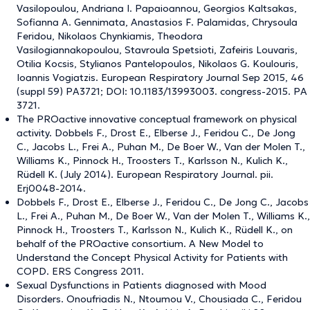
Vasilopoulou, Andriana I. Papaioannou, Georgios Kaltsakas,
Sofianna A. Gennimata, Anastasios F. Palamidas, Chrysoula
Feridou, Nikolaos Chynkiamis, Theodora
Vasilogiannakopoulou, Stavroula Spetsioti, Zafeiris Louvaris,
Otilia Kocsis, Stylianos Pantelopoulos, Nikolaos G. Koulouris,
Ioannis Vogiatzis. European Respiratory Journal Sep 2015, 46
(suppl 59) PA3721; DOI: 10.1183/13993003. congress-2015. PA
3721.
The PROactive innovative conceptual framework on physical
activity. Dobbels F., Drost E., Elberse J., Feridou C., De Jong
C., Jacobs L., Frei A., Puhan M., De Boer W., Van der Molen T.,
Williams K., Pinnock H., Troosters T., Karlsson N., Kulich K.,
Rüdell K. (July 2014). European Respiratory Journal. pii.
Erj0048-2014.
Dobbels F., Drost E., Elberse J., Feridou C., De Jong C., Jacobs
L., Frei A., Puhan M., De Boer W., Van der Molen T., Williams K.,
Pinnock H., Troosters T., Karlsson N., Kulich K., Rüdell K., on
behalf of the PROactive consortium. A New Model to
Understand the Concept Physical Activity for Patients with
COPD. ERS Congress 2011.
Sexual Dysfunctions in Patients diagnosed with Mood
Disorders. Onoufriadis N., Ntoumou V., Chousiada C., Feridou