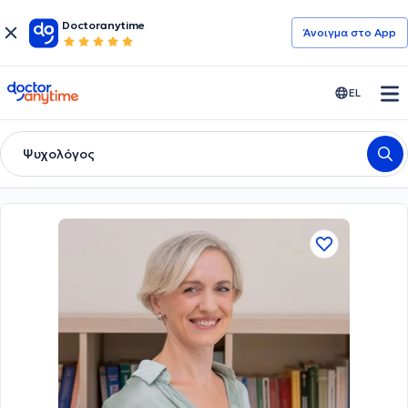
Doctoranytime
Άνοιγμα στο App
doctoranytime
EL
Ψυχολόγος