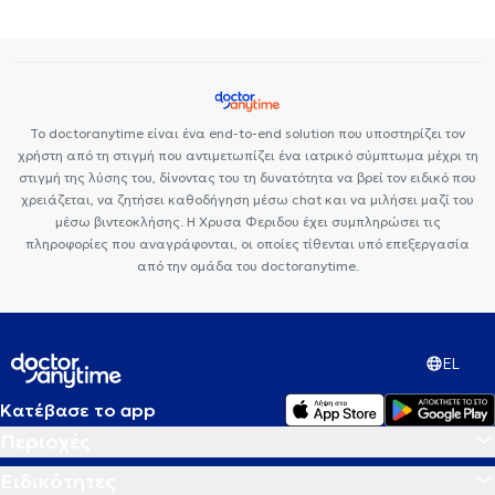
Premedicare Health Clinic
Ιάζω
Center NT-CardioMetabolics
Το doctoranytime είναι ένα end-to-end solution που υποστηρίζει τον
χρήστη από τη στιγμή που αντιμετωπίζει ένα ιατρικό σύμπτωμα μέχρι τη
στιγμή της λύσης του, δίνοντας του τη δυνατότητα να βρεί τον ειδικό που
χρειάζεται, να ζητήσει καθοδήγηση μέσω chat και να μιλήσει μαζί του
μέσω βιντεοκλήσης. Η Χρυσα Φεριδου έχει συμπληρώσει τις
πληροφορίες που αναγράφονται, οι οποίες τίθενται υπό επεξεργασία
από την ομάδα του doctoranytime.
EL
Κατέβασε το app
Περιοχές
Ειδικότητες