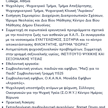
College, Αθήνα
Ψυχολόγος -Ψυχιατρικό Τμήμα, Τμήμα Απεξάρτησης,
Ψυχογηριατρικό Τμήμα, Ψυχιατρική Κλινική "Λυράκου"
Εισήγηση Σεμιναρίου: Διαχείριση Διαπροσωπικών Σχέσεων,
Ίδρυμα Νεολαίας και Δια Βίου Μάθησης Κέντρο Δια Βίου
Μάθησης Δήμου Ελευσίνας
Συμμετοχή σε ευρωπαϊκά ερευνητικά προγράμματα σχετικά
με την ποιότητα ζωής των ασθενών με Χ.Α.Π.. Σε συνεργασία
με τα νοσοκομεία ΕΥΑΓΓΕΛΙΣΜΟΣ, ΣΩΤΗΡΙΑ και το κέντρο
αποκατάστασης ΦΙΛΟΚΤΉΤΗΣ, ΙΔΡΥΜΑ "ΘΩΡΑΞ"
Αντιμετώπιση ψυχοσεξουαλικών προβλημάτων, Συμμετοχή
στην γραμμή σεξουαλικής υγείας, ΙΝΣΤΙΤΟΥΤΟ ΨΥΧΙΚΗΣ ΚΑΙ
ΣΕΞΟΥΑΛΙΚΗΣ ΥΓΕΙΑΣ
Εθελοντική εργασία:
Συμβουλευτική γονέων, παιδιών και εφήβων, "Μαζί για το
Παιδί" Συμβουλευτική Γραμμή 11525
Συμβουλευτική εφήβων, Ο.Κ.Α.Ν.Α. Μονάδα Εφήβων
«Ατραπός».
Ψυχολογική υποστήριξη ατόμων με ψύχωση, Σύλλογος
Οικογενειών για την Ψυχική Υγεία (Σ.Ο.Ψ.Υ.) Κέντρο Ημέρας
Βύρωνα
Πρακτική Άσκηση:
Εκπαιδευόμενη συμβουλευτική ψυχολόγος, Barnet Drugs and