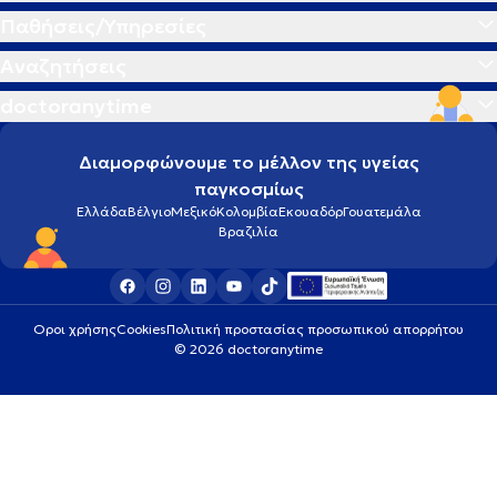
Παθήσεις/Υπηρεσίες
Αναζητήσεις
doctoranytime
Διαμορφώνουμε το μέλλον της υγείας
παγκοσμίως
Ελλάδα
Βέλγιο
Μεξικό
Κολομβία
Εκουαδόρ
Γουατεμάλα
Βραζιλία
Οροι χρήσης
Cookies
Πολιτική προστασίας προσωπικού απορρήτου
© 2026 doctoranytime