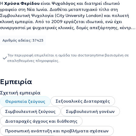
Η
Χρύσα Φερίδου
είναι
Ψυχολόγος
και διατηρεί ιδιωτικό
γραφείο στη Νέα Ιωνία. Διαθέτει μεταπτυχιακό τίτλο στη
Συμβουλευτική Ψυχολογία (City University London) και πολυετή
κλινική εμπειρία. Από το 2009 εργάζεται ιδιωτικά, ενώ έχει
συνεργαστεί με ψυχιατρικές κλινικές, δομές απεξάρτησης, κέντρα
αποκατάστασης και ακαδημαϊκά ιδρύματα. Παράλληλα, έχει
συμμετάσχει σε διεθνείς ερευνητικές δημοσιεύσεις και
Αριθμός αδείας: 37423
προγράμματα σχετικά με την ψυχολογική υποστήριξη και την
ποιότητα ζωής ασθενών με χρόνια αποφρακτική
Την περιγραφή επιμελείται η ομάδα του doctoranytime βασισμένη σε
πνευμονοπάθεια. Από το 2019 είναι εξωτερικός συνεργάτης της
επαληθευμένες πληροφορίες.
HELLAS EAP, παρέχοντας υπηρεσίες ψυχολογικής υποστήριξης
ανθρώπινου δυναμικού. Έχει εκπαιδευτεί στη Συγκινησιακά
Εστιασμένη Θεραπεία Ζεύγους (EFT), προσφέροντας στήριξη σε
Εμπειρία
ζευγάρια που αντιμετωπίζουν δυσκολίες στην σχέση τους ή
επιθυμούν να ενισχύσουν τον δεσμό τους. Η εκπαίδευσή της
Σχετική εμπειρία
πραγματοποιήθηκε από το Ελληνικό Δίκτυο EFT και εφαρμόζει
διεθνώς αναγνωρισμένες μεθόδους που εστιάζουν στην
Σεξουαλικές Διαταραχές
Θεραπεία ζεύγους
ενδυνάμωση της συναισθηματικής σύνδεσης. Στόχος της είναι να
Συμβουλευτική ζεύγους
Συμβουλευτική γονέων
βοηθά ζευγάρια και άτομα να βρουν νέους τρόπους σύνδεσης, να
ξεπεράσουν συγκρούσεις και να δημιουργήσουν σχέσεις με
Διαταραχές άγχους και διάθεσης
ασφάλεια και αμοιβαία κατανόηση.
Προσωπική ανάπτυξη και προβλήματα σχέσεων