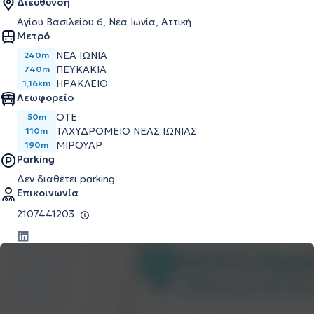
Διεύθυνση
Αγίου Βασιλείου 6, Νέα Ιωνία, Αττική
Μετρό
ΝΈΑ ΙΩΝΊΑ
240m
ΠΕΥΚΆΚΙΑ
740m
ΗΡΆΚΛΕΙΟ
1,16km
Λεωφορείο
ΟΤΕ
50m
ΤΑΧΥΔΡΟΜΕΙΟ ΝΕΑΣ ΙΩΝΙΑΣ
110m
ΜΙΡΟΥΑΡ
190m
Parking
Δεν διαθέτει parking
Επικοινωνία
2107441203