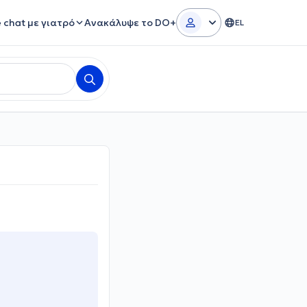
e chat με γιατρό
Ανακάλυψε το DO+
EL