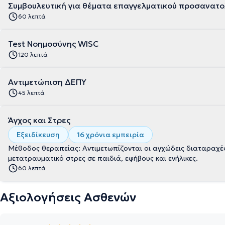
Συμβουλευτική για θέματα επαγγελματικού προσανατο
60 λεπτά
Test Νοημοσύνης WISC
120 λεπτά
Αντιμετώπιση ΔΕΠΥ
45 λεπτά
Άγχος και Στρες
Εξειδίκευση
16 χρόνια εμπειρία
Μέθοδος θεραπείας: Αντιμετωπίζονται οι αγχώδεις διαταραχές, ο
μετατραυματικό στρες σε παιδιά, εφήβους και ενήλικες.
60 λεπτά
Αξιολογήσεις Ασθενών