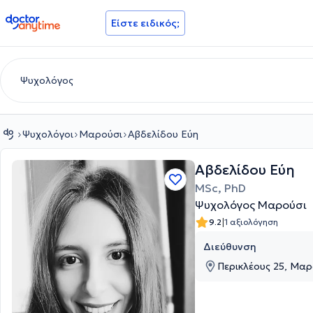
doctoranytime
Είστε ειδικός;
Ψυχολόγοι
Μαρούσι
Αβδελίδου Εύη
Αβδελίδου Εύη
MSc, PhD
Ψυχολόγος Μαρούσι
|
9.2
1 αξιολόγηση
Διεύθυνση
Περικλέους 25, Μαρ