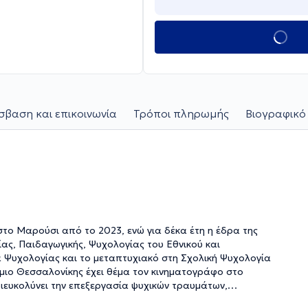
βαση και επικοινωνία
Τρόποι πληρωμής
Βιογραφικό
 στο Μαρούσι από το 2023, ενώ για δέκα έτη η έδρα της
ς, Παιδαγωγικής, Ψυχολογίας του Εθνικού και
 Ψυχολογίας και το μεταπτυχιακό στη Σχολική Ψυχολογία
ήμιο Θεσσαλονίκης έχει θέμα τον κινηματογράφο στο
διευκολύνει την επεξεργασία ψυχικών τραυμάτων,
ιδιά και έφηβοι/ες από άλλες χώρες. Έχει ψυχοδυναμική