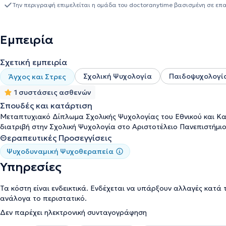
κατεύθυνση, με εμπειρία στην Ψυχολογική εκτίμηση παιδιών και εφήβ
Την περιγραφή επιμελείται η ομάδα του doctoranytime βασισμένη σε επ
μαθησιακή), στον Σχολικό Eπαγγελματικό Προσανατολισμό, στη Σ
αναδυόμενων ενηλίκων (18-30 ετών) και στη Συμβουλευτική γονέων
Αρσάκεια Σχολεία, το ΚΚΨΥ Βύρωνα/Καισαριανής (Αιγινήτειο) και
Εμπειρία
Εργάστηκε για δύο χρόνια σε δημόσια σχολεία ως ψυχολόγος (Π
επιστημονικά συγγράμματα, σε συνέδρια και σε ηλεκτρονικά περ
Σχετική εμπειρία
ψυχολογίας και τον κινηματογράφο. Έχει εκπαιδευτεί στο "Playback
Χρησιμοποιεί θεραπευτικά τον κινηματογράφο, μετά από μετεκπ
Σχολική Ψυχολογία
Παιδοψυχολογί
Άγχος και Στρες
συνεργάτιδα της Α.Μ.Κ.Ε. "ΠΑΙΖΟΝΤΑΣ" και της Εταιρείας Ψ-Χ. Η
1 συστάσεις ασθενών
τραυματοθεραπεία EMDR. Κατά το παρόν διάστημα εκπαιδεύεται στην ψυχανάλυση στο πλαίσιο της Ελληνικής
Ψυχαναλυτικής Εταιρείας.
Σπουδές και κατάρτιση
Μεταπτυχιακό Δίπλωμα Σχολικής Ψυχολογίας του Εθνικού και Κα
διατριβή στην Σχολική Ψυχολογία στο Αριστοτέλειο Πανεπιστήμι
Θεραπευτικές Προσεγγίσεις
Ψυχοδυναμική Ψυχοθεραπεία
Υπηρεσίες
Τα κόστη είναι ενδεικτικά. Ενδέχεται να υπάρξουν αλλαγές κατά 
ανάλογα το περιστατικό.
Δεν παρέχει ηλεκτρονική συνταγογράφηση