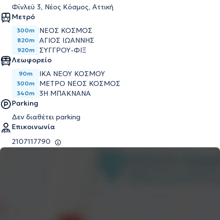
Φίνλεϋ 3, Νέος Κόσμος, Αττική
Μετρό
ΝΈΟΣ ΚΌΣΜΟΣ
300m
ΆΓΙΟΣ ΙΩΆΝΝΗΣ
820m
ΣΥΓΓΡΟΎ-ΦΙΞ
920m
Λεωφορείο
ΙΚΑ ΝΈΟΥ ΚΌΣΜΟΥ
90m
ΜΕΤΡΌ ΝΈΟΣ ΚΌΣΜΟΣ
300m
3Η ΜΠΑΚΝΑΝΑ
340m
Parking
Δεν διαθέτει parking
Επικοινωνία
2107117790