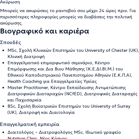
Ακύρωση
Μπορείς να ακυρώσεις το ραντεβού σου μέχρι 24 ώρες πριν. Για
περισσότερες πληροφορίες μπορείς να διαβάσεις την
πολιτική
ακύρωσης
.
Βιογραφικό και καριέρα
Σπουδές
MSc, Σχολή Κλινικών Επιστημών του University of Chester (UK),
Κλινική Διατροφή
Επαγγελματικό επιμορφωτικό σεμινάριο, Κέντρο
Επιμόρφωσης και Δια Βιου Μάθησης (Κ.Ε.ΔΙ.ΒΙ.Μ.) του
Εθνικού Καποδιστριακού Πανεπιστημίου Αθηνών (Ε.Κ.Π.Α),
Health Coaching για Επαγγελματίες Υγείας
Master Practitioner, Κέντρο Εκπαίδευσης Αντιμετώπισης
Διατροφικών Διαταραχών (NCfED), Διατροφικές Διαταραχές
και Παχυσαρκία
BSc, Σχολή Βιοϊατρικών Επιστημών του University of Surrey
(UK), Διατροφή και Διαιτολογία
Επαγγελματική εμπειρία
Διαιτολόγος – Διατροφολόγος MSc, Ιδιωτικό γραφείο
Nutrition Clinic, Νέος Κόσμος