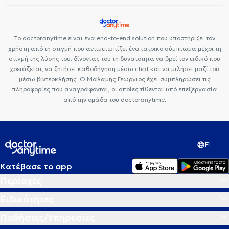
Το doctoranytime είναι ένα end-to-end solution που υποστηρίζει τον
χρήστη από τη στιγμή που αντιμετωπίζει ένα ιατρικό σύμπτωμα μέχρι τη
στιγμή της λύσης του, δίνοντας του τη δυνατότητα να βρεί τον ειδικό που
χρειάζεται, να ζητήσει καθοδήγηση μέσω chat και να μιλήσει μαζί του
μέσω βιντεοκλήσης. Ο Μαλαμης Γεωργιος έχει συμπληρώσει τις
πληροφορίες που αναγράφονται, οι οποίες τίθενται υπό επεξεργασία
από την ομάδα του doctoranytime.
EL
Κατέβασε το app
Περιοχές
Ειδικότητες
Παθήσεις/Υπηρεσίες