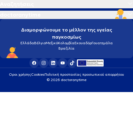
Αναζητήσεις
doctoranytime
Διαμορφώνουμε το μέλλον της υγείας
παγκοσμίως
Ελλάδα
Βέλγιο
Μεξικό
Κολομβία
Εκουαδόρ
Γουατεμάλα
Βραζιλία
Οροι χρήσης
Cookies
Πολιτική προστασίας προσωπικού απορρήτου
© 2026 doctoranytime