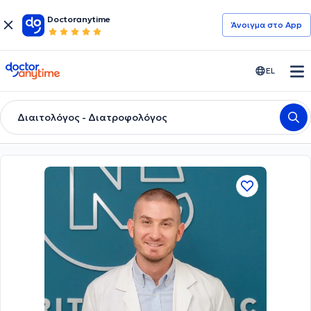
Doctoranytime
Άνοιγμα στο App
doctoranytime
EL
Διαιτολόγος - Διατροφολόγος