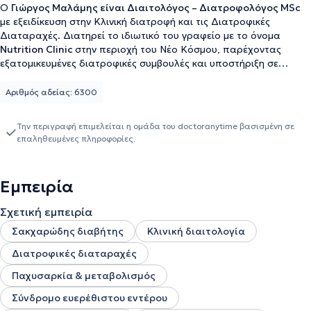
Ο
Γιώργος Μαλάμης είναι Διαιτολόγος – Διατροφολόγος MSc
με εξειδίκευση στην Κλινική διατροφή και τις Διατροφικές
Διαταραχές. Διατηρεί το ιδιωτικό του γραφείο με το όνομα
Nutrition Clinic
στην περιοχή του Νέο Κόσμου, παρέχοντας
εξατομικευμένες διατροφικές συμβουλές και υποστήριξη σε
άτομα που επιθυμούν να βελτιώσουν τη διατροφή τους και την
υγεία τους. Είναι απόφοιτος του τμήματος Διατροφής και
Αριθμός αδείας: 6300
Διαιτολογίας της σχολής Βιοϊατρικών Επιστημών του University of
Surrey (UK) και κατέχει Μεταπτυχιακό τίτλο στην Κλινική
Την περιγραφή επιμελείται η ομάδα του doctoranytime βασισμένη σε
Διατροφή από τη σχολή Κλινικών Επιστημών του University of
επαληθευμένες πληροφορίες.
Chester (UK). Έχει εξειδικευτεί στη διαχείριση καταστάσεων όπως
τον σακχαρώδης διαβήτη, του σύνδρομο ευερέθιστου έντερο, την
παχυσαρκία, καθώς και σε θέματα που αφορούν τη βελτίωση του
Εμπειρία
μεταβολισμού. Στόχος του είναι να βοηθήσει κάθε άτομο να
αναπτύξει μια πιο υγιή, ισχυρή και βιώσιμη σχέση με το φαγητό,
Σχετική εμπειρία
απαλλαγμένη από ενοχές και περιορισμούς, ώστε να
απολαμβάνει τις τροφές με ισορροπία. Συνεργάζεται και με
Σακχαρώδης διαβήτης
Κλινική διαιτολογία
άλλους επαγγελματίες υγείας, όπως ενδοκρινολόγο, καρδιολόγο
Διατροφικές διαταραχές
και ψυχολόγο, για να προσφέρει μια ολιστική προσέγγιση στην
υποστήριξη των πελατών του και να διασφαλίσει τη συνολική
Παχυσαρκία & μεταβολισμός
τους ευημερία και υγεία.
Σύνδρομο ευερέθιστου εντέρου