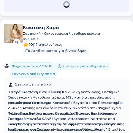
εθελοντική δράση.
Κωστάκη Χαρά
Συστημική - Οικογενειακή Ψυχοθεραπεύτρια
BSc, MSc
|
10
17 αξιολογήσεις
Διαθεσιμότητα για βιντεοκλήση
Συστημική Ψυχοθεραπεία
Ψυχοθεραπεία ΛΟΑΤΚΙ
Οικογενειακή Θεραπεία
Σχετικά με την ειδικό
Η Χαρά Κωστάκη είναι Κλινική Κοινωνική Λειτουργός, Συστημική-
Οικογενειακή Ψυχοθεραπεύτρια, MSc και διατηρεί ιδιωτικό
γραφείο στον Υμηττό.
Αποφοίτησε από το τμήμα Κοινωνικής Εργασίας του Πανεπιστημίου
Δυτικής Αττικής και έλαβε Μεταπτυχιακό τίτλο στην Ψυχική Υγεία
Παιδιού και Εφήβου από το Ευρωπαϊκό Πανεπιστήμιο Κύπρου.
Η ψυχοθεραπευτική πρακτική της βασίζεται στο Εμπλουτισμένο
Συστημικό Μοντέλο SANE (System, Attachment, Narrative and
Encephalon), για το οποίο εκπαιδεύτηκε στο Ινστιτούτο Εκπαίδευσης
Κατά τη διάρκεια της επαγγελματικής της πορείας, εργάστηκε σε
και Έρευνας στη Συστημική Ψυχοθεραπεία "Λόγω Ψυχής". Επιπλέον,
δομές που υποστηρίζουν την ψυχική υγεία ευάλωτων