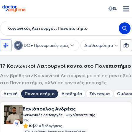
doctoranytime
EL
Κοινωνικός Λειτουργός, Πανεπιστήμιο
DO+ Προνομιακές τιμές
Διαθεσιμότητα
Υ
17
Κοινωνικοί Λειτουργοί κοντά στο Πανεπιστήμιο
Δεν βρέθηκαν Κοινωνικοί Λειτουργοί με online ραντεβού
στο Πανεπιστήμιο, αλλά σε κοντινές περιοχές.
Αττική
Πανεπιστήμιο
Ακαδημία
Σύνταγμα
Ομόνο
Βαγιόπουλος Ανδρέας
Κοινωνικός Λειτουργός - Ψυχοθεραπευτής
BSc
|
10
27 αξιολογήσεις
Διαθεσιμότητα για βιντεοκλήση