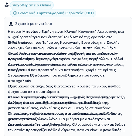
Ψυχοθεραπεία Online
Γνωσιακή Συμπεριφορική Θεραπεία (CBT)
Σχετικά με την ειδικό
Η κυρία
Μπονίκου Ειρήνη
είναι Κλινική Κοινωνική Λειτουργός και
Ψυχοθεραπεύτρια και διατηρεί το ιδιωτικό της γραφείο στο
Ν.Φάληρο.
Είναι απόφοιτη του Τμήματος Κοινωνικής Εργασίας της Σχολής
Διοικητικών Οικονομικών & Κοινωνικών Επιστημών, ενώ έχει
ολοκληρώσει την παρακολούθηση πλήθους μετεκπαιδευτικών
Οι ασθενείς της την περιγράφουν ως
ζεστή, προσιτή και με
προγραμμάτων και σεμιναρίων.
ενσυναίσθηση
, δημιουργώντας ένα ασφαλές περιβάλλον. Πολλοί
αναφέρουν ότι ένιωσαν άνετα να μιλήσουν από την πρώτη κιόλας
Δεν είναι απλώς επαγγελματίας· είναι κάποια που
ακούει
συνεδρία.
πραγματικά
και προσπαθεί να κατανοήσει χωρίς επικρίσεις.
Στοχευμένη Εξειδίκευση σε προβλήματα που ίσως σε
απασχολούν
Εξειδίκευση σε αγχώδεις διαταραχές
, κρίσεις πανικού, πένθος,
ψυχοσωματικά συμπτώματα.
Αν νιώθεις πιεσμέν@, αποδιοργανωμέν@, ή θες να βάλεις σε τάξη
Πλούσια επιστημονική κατάρτιση — χωρίς να είναι ψυχρή
σκέψεις και συναισθήματα,
Δεν αρκείται στο πτυχίο: έχει επενδύσει σε
αυτή είναι η ειδικότητά της
δεκάδες
.
μετεκπαιδεύσεις
, ειδικεύσεις και συμμετοχές σε συνέδρια.
Οι γνώσεις της είναι σύγχρονες και τεκμηριωμένες, αλλά δεν τις
Μπορεί να σταθεί δίπλα σου
σε ατομικό, οικογενειακό ή και
μετατρέπει σε «ξύλινο» λόγο. Θα μιλήσει
ζεύγους επίπεδο
.
με απλότητα και
κατανόηση
Δεν προσφέρει “τυπικές” συνεδρίες. Όλοι μιλούν για την
, όχι με ορολογίες.
καρδιά
με
την οποία προσεγγίζει κάθε άνθρωπο, σαν να είναι ο μοναδικός
εκείνη τη στιγμή.