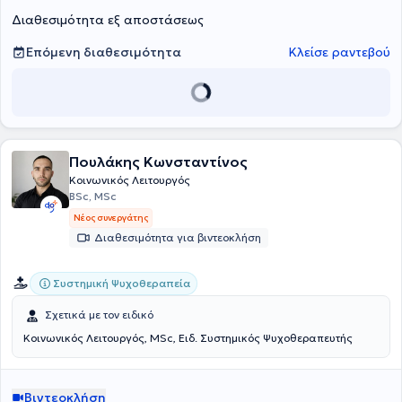
εργάζεται σε σχολεία στο πλαίσιο της Επιτροπής Διεπιστημονικής
Διαθεσιμότητα εξ αποστάσεως
Υποστήριξης.
Επόμενη διαθεσιμότητα
Κλείσε ραντεβού
Πουλάκης Κωνσταντίνος
Κοινωνικός Λειτουργός
BSc, MSc
Νέος συνεργάτης
Διαθεσιμότητα για βιντεοκλήση
Συστημική Ψυχοθεραπεία
Σχετικά με τον ειδικό
Κοινωνικός Λειτουργός, MSc, Ειδ. Συστημικός Ψυχοθεραπευτής
Βιντεοκλήση