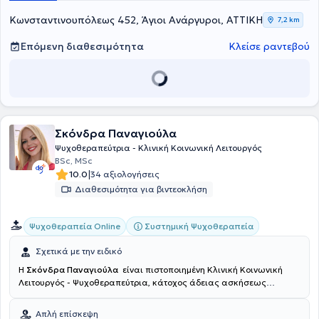
Κωνσταντινουπόλεως 452, Άγιοι Ανάργυροι, ΑΤΤΙΚΗ
7,2 km
Επόμενη διαθεσιμότητα
Κλείσε ραντεβού
Σκόνδρα Παναγιούλα
Ψυχοθεραπεύτρια - Κλινική Κοινωνική Λειτουργός
BSc, MSc
|
10.0
34 αξιολογήσεις
Διαθεσιμότητα για βιντεοκλήση
Συστημική Ψυχοθεραπεία
Ψυχοθεραπεία Online
Σχετικά με την ειδικό
Η
Σκόνδρα Παναγιούλα
είναι πιστοποιημένη Κλινική Κοινωνική
Λειτουργός - Ψυχοθεραπεύτρια, κάτοχος άδειας ασκήσεως
επαγγέλματος. Είναι αριστούχος απόφοιτη του Πανεπιστημίου
Πατρών. Εξειδικεύτηκε και ολοκλήρωσε την 4ετή εκπαίδευση της
Απλή επίσκεψη