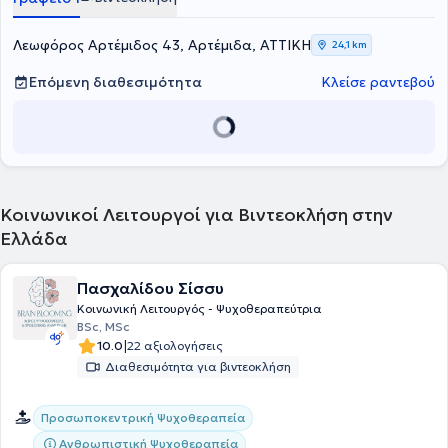
Psychology του University of Essex.
ενώ εργασίες και δημοσιεύσεις της έχουν παρουσιαστεί σε
ελληνικά και διεθνή συνέδρια και έχουν δημοσιευθεί σε ελληνικά
και αγγλόφωνα επιστημονικά περιοδικά, συμπεριλαμβανομένων
Λεωφόρος Αρτέμιδος 43, Αρτέμιδα, ΑΤΤΙΚΗ
24,1 km
συνεδρίων της
Εταιρείας Παθολόγων Ογκολόγων Ελλάδος
καθώς
και διεθνών οργανισμών όπως η
European Association for Palliative
Επόμενη διαθεσιμότητα
Κλείσε ραντεβού
Care
, η
MASCC/ISOO
και η
International Psycho-Oncology Society
.
Κοινωνικοί Λειτουργοί για Βιντεοκλήση στην
Ελλάδα
Πασχαλίδου Σίσσυ
Κοινωνική Λειτουργός - Ψυχοθεραπεύτρια
BSc, MSc
|
10.0
22 αξιολογήσεις
Διαθεσιμότητα για βιντεοκλήση
Προσωποκεντρική Ψυχοθεραπεία
Ανθρωπιστική Ψυχοθεραπεία