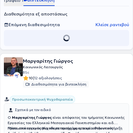
Βιντεοκλήση
Γραφείο 1
Psychology του University of Essex.
ενώ εργασίες και δημοσιεύσεις της έχουν παρουσιαστεί σε
ελληνικά και διεθνή συνέδρια και έχουν δημοσιευθεί σε ελληνικά
και αγγλόφωνα επιστημονικά περιοδικά, συμπεριλαμβανομένων
Διαθεσιμότητα εξ αποστάσεως
συνεδρίων της
Εταιρείας Παθολόγων Ογκολόγων Ελλάδος
καθώς
και διεθνών οργανισμών όπως η
European Association for Palliative
Επόμενη διαθεσιμότητα
Κλείσε ραντεβού
Care
, η
MASCC/ISOO
και η
International Psycho-Oncology Society
.
Μαργαρίτης Γιώργος
Κοινωνικός Λειτουργός
BSc
|
10
12 αξιολογήσεις
Διαθεσιμότητα για βιντεοκλήση
Προσωποκεντρική Ψυχοθεραπεία
Σχετικά με τον ειδικό
Ο
Μαργαρίτης Γιώργος
είναι απόφοιτος του τμήματος Κοινωνικής
Εργασίας του Ελληνικού Μεσογειακού Πανεπιστημίου και ειδ.
Προσωποκεντρικός Ψυχοθεραπευτής, με εμπειρία στην υποστήριξη
Μέσα από την εμπειρία του σε προγράμματα και εθελοντικές