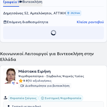
Βιντεοκλήση
Γραφείο 1
αναλάμβανε διαγνωστικά ραντεβού και θεραπευτικές συνεδρίες
ενηλίκων. Στο ιδιωτικό της γραφείο αναλαμβάνει ψυχοθεραπευτικά
ενήλικες και περιστατικά από όλο το φάσμα της ψυχικής υγείας.
Δημητσάνας 52, Αμπελόκηποι, ΑΤΤΙΚΗ
26,9 km
Τέλος είναι μέλος της Ελληνικής Εταιρείας Συστημικής Θεραπείας.
Επόμενη διαθεσιμότητα
Κλείσε ραντεβού
Κοινωνικοί Λειτουργοί για Βιντεοκλήση στην
Ελλάδα
Μάστακα Ειρήνη
Ψυχοθεραπεύτρια - Σύμβουλος Ψυχικής Υγείας
|
9.9
10 αξιολογήσεις
Διαθεσιμότητα για βιντεοκλήση
Συστημική Ψυχοθεραπεία
Θεραπεία ζεύγους
Σχετικά με την ειδικό