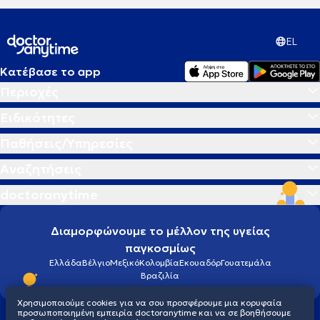
EL
Κατέβασε το app
Περιοχές
Ειδικότητες
Παθήσεις/Υπηρεσίες
Αναζητήσεις
doctoranytime
Διαμορφώνουμε το μέλλον της υγείας
παγκοσμίως
Ελλάδα
Βέλγιο
Μεξικό
Κολομβία
Εκουαδόρ
Γουατεμάλα
Βραζιλία
Χρησιμοποιούμε cookies για να σου προσφέρουμε μια κορυφαία
προσωποποιημένη εμπειρία doctoranytime και να σε βοηθήσουμε