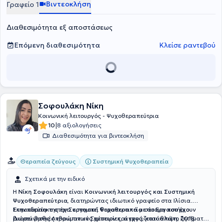
Βιντεοκλήση
Γραφείο 1
Διαθεσιμότητα εξ αποστάσεως
Επόμενη διαθεσιμότητα
Κλείσε ραντεβού
Σοφουλάκη Νίκη
Κοινωνική λειτουργός - Ψυχοθεραπεύτρια
|
10
8 αξιολογήσεις
Διαθεσιμότητα για βιντεοκλήση
Συστημική Ψυχοθεραπεία
Θεραπεία ζεύγους
Σχετικά με την ειδικό
Η
Νίκη Σοφουλάκη
είναι
Κοινωνική λειτουργός και Συστημική
Ψυχοθεραπεύτρια
, διατηρώντας ιδιωτικό γραφείο στα Ιλίσια.
Εκπαιδεύτηκε στην Συστημική Ψυχοθεραπεία στο Εργαστήριο
Στην πορεία της έχει εργαστεί θεραπευτικά με άτομα που έχουν
Διερεύνησης Ανθρώπινων Σχέσεων και εργάζεται από το 2018
βιώσει βαθιές τραυματικές εμπειρίες, άγχος, κατάθλιψη, ζητήματα