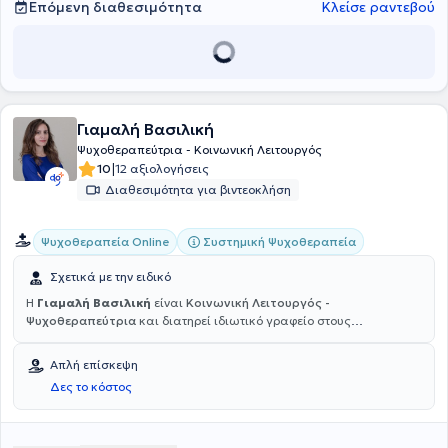
θεραπευτικής σχέσης. Η επαγγελματική της πορεία χαρακτηρίζεται
Επόμενη διαθεσιμότητα
Κλείσε ραντεβού
από διαρκή επιμόρφωση, συμμετοχή σε συνέδρια και ενεργή
εθελοντική δράση.
Γιαμαλή Βασιλική
Ψυχοθεραπεύτρια - Κοινωνική Λειτουργός
|
10
12 αξιολογήσεις
Διαθεσιμότητα για βιντεοκλήση
Συστημική Ψυχοθεραπεία
Ψυχοθεραπεία Online
Σχετικά με την ειδικό
Η
Γιαμαλή Βασιλική
είναι
Κοινωνική Λειτουργός -
Ψυχοθεραπεύτρια
και διατηρεί ιδιωτικό γραφείο στους
Αμπελοκήπους.Είναι κάτοχος πτυχίου Κοινωνικής Εργασίας και
έχει ειδικευτεί στην Συστημική ψυχοθεραπεία στο Θεραπευτικό και
Απλή επίσκεψη
Εκπαιδευτικό Ινστιτούτο Υπαρξιακής Συστημικής Προσέγγισης
Δες το κόστος
"Αντίστιξη". Επιπλέον, έχει εργαστεί σε διαφορετικά πλαίσια,
παρεχοντας ψυχοκοινωνική στήριξη σε ευάλωτες ομάδες τόσο σε
έφηβους, όσο και σε ενήλικες. Έχει επίσης συνεργαστεί εθελοντικά
με το Κοινοτικό Κέντρο Ψυχικής Υγείας Παγκρατίου, όπου