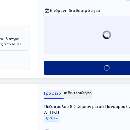
Επόμενη διαθεσιμότητα
και διατηρεί
ς από το ΤΕΙ
ου Εργαστηρίου
α ψυχικής
ούτο Ψυχικής
ς,
Κλείσε ραντεβού
ες
τας υποστήριξη
ύς και
αρακτηρίζεται
Βιντεοκλήση
Γραφείο 1
ή δράση.
Πεζοπούλου 8 (πλησίον μετρό Πανόρμου), 
ΑΤΤΙΚΗ
3,1 km