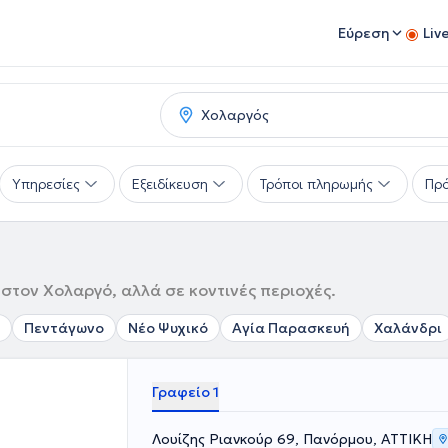
Εύρεση
Liv
Υπηρεσίες
Εξειδίκευση
Τρόποι πληρωμής
Πρό
 στον Χολαργό, αλλά σε κοντινές περιοχές.
Πεντάγωνο
Νέο Ψυχικό
Αγία Παρασκευή
Χαλάνδρι
Γραφείο 1
Λουίζης Ριανκούρ 69, Πανόρμου, ΑΤΤΙΚΗ