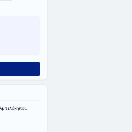
Αμπελόκηποι,