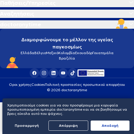
Παθήσεις/Υπηρεσίες
Αναζητήσεις
doctoranytime
Διαμορφώνουμε το μέλλον της υγείας
παγκοσμίως
Ελλάδα
Βέλγιο
Μεξικό
Κολομβία
Εκουαδόρ
Γουατεμάλα
Βραζιλία
Οροι χρήσης
Cookies
Πολιτική προστασίας προσωπικού απορρήτου
© 2026 doctoranytime
Χρησιμοποιούμε cookies για να σου προσφέρουμε μια κορυφαία
προσωποποιημένη εμπειρία doctoranytime και να σε βοηθήσουμε να
βρεις εύκολα αυτό που ψάχνεις.
Προσαρμογή
Απόρριψη
Aποδοχή