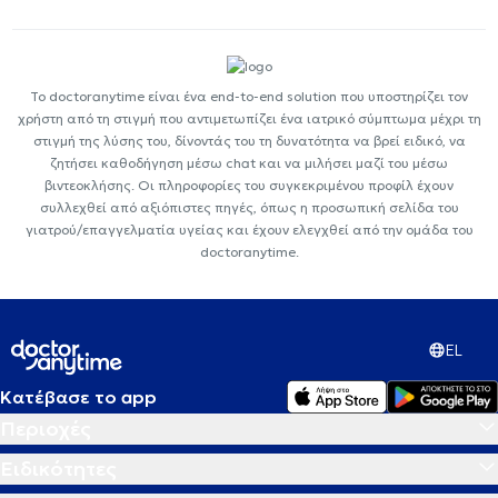
Το doctoranytime είναι ένα end-to-end solution που υποστηρίζει τον
χρήστη από τη στιγμή που αντιμετωπίζει ένα ιατρικό σύμπτωμα μέχρι τη
στιγμή της λύσης του, δίνοντάς του τη δυνατότητα να βρεί ειδικό, να
ζητήσει καθοδήγηση μέσω chat και να μιλήσει μαζί του μέσω
βιντεοκλήσης. Οι πληροφορίες του συγκεκριμένου προφίλ έχουν
συλλεχθεί από αξιόπιστες πηγές, όπως η προσωπική σελίδα του
γιατρού/επαγγελματία υγείας και έχουν ελεγχθεί από την ομάδα του
doctoranytime.
EL
Κατέβασε το app
Περιοχές
Ειδικότητες