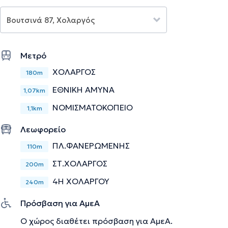
ψυχοθεραπευτικές της δεξιότητες. Αναλαμβάνει πλήθος
περιστατικών έχοντας πάντα στο επίκεντρο την
καλύτερη δυνατή εξυπηρέτηση των εξατομικευμένων
αναγκών κάθε θεραπευόμενου που αναλαμβάνει.
Μετρό
Την περιγραφή επιμελείται η ομάδα του doctoranytime βασισμένη σε
ΧΟΛΑΡΓΌΣ
180m
επαληθευμένες πληροφορίες.
ΕΘΝΙΚΉ ΆΜΥΝΑ
1,07km
ΝΟΜΙΣΜΑΤΟΚΟΠΕΊΟ
1,1km
Λεωφορείο
ΠΛ.ΦΑΝΕΡΩΜΕΝΗΣ
110m
ΣΤ.ΧΟΛΑΡΓΟΣ
200m
4Η ΧΟΛΑΡΓΟΥ
240m
Πρόσβαση για ΑμεΑ
Ο χώρος διαθέτει πρόσβαση για ΑμεΑ.