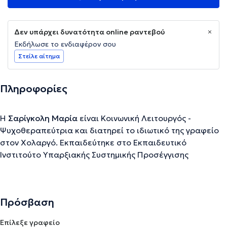
Δεν υπάρχει δυνατότητα online ραντεβού
Εκδήλωσε το ενδιαφέρον σου
Στείλε αίτημα
Πληροφορίες
Η
Σαρίγκολη Μαρία
είναι Κοινωνική Λειτουργός -
Ψυχοθεραπεύτρια και διατηρεί το ιδιωτικό της γραφείο
στον Χολαργό. Εκπαιδεύτηκε στο Εκπαιδευτικό
Ινστιτούτο Υπαρξιακής Συστημικής Προσέγγισης
"Αντίστιξη". Έχει εργαστεί στο Λογομάθηση (κέντρο
ειδικών θεραπειών), στο Silver Alert καθώς και στην
Πρωτοβάθμια διεύθυνση εκπαίδευσης του Υπουργείου
Πρόσβαση
Παιδείας/ΚΕΔΑΣΥ. Συμμετέχει σταθερά σε σεμινάρια και
ημερίδες, αναβαθμίζοντας συνεχώς τις γνώσεις και τις
Επίλεξε γραφείο