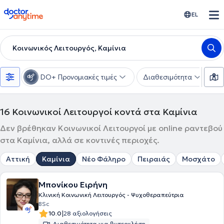
doctoranytime
EL
Κοινωνικός Λειτουργός, Καμίνια
DO+ Προνομιακές τιμές
Διαθεσιμότητα
Υ
16
Κοινωνικοί Λειτουργοί κοντά στα Καμίνια
Δεν βρέθηκαν Κοινωνικοί Λειτουργοί με online ραντεβού
στα Καμίνια, αλλά σε κοντινές περιοχές.
Αττική
Καμίνια
Νέο Φάληρο
Πειραιάς
Μοσχάτο
Μπονίκου Ειρήνη
Κλινική Κοινωνική Λειτουργός - Ψυχοθεραπεύτρια
BSc
|
10.0
28 αξιολογήσεις
Διαθεσιμότητα για βιντεοκλήση