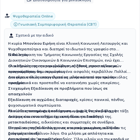
Ψυχοθεραπεία Online
Γνωσιακή Συμπεριφορική Θεραπεία (CBT)
Σχετικά με την ειδικό
Η κυρία
Μπονίκου Ειρήνη
είναι Κλινική Κοινωνική Λειτουργός και
Ψυχοθεραπεύτρια και διατηρεί το ιδιωτικό της γραφείο στο
Ν.Φάληρο.
Είναι απόφοιτη του Τμήματος Κοινωνικής Εργασίας της Σχολής
Διοικητικών Οικονομικών & Κοινωνικών Επιστημών, ενώ έχει
ολοκληρώσει την παρακολούθηση πλήθους μετεκπαιδευτικών
Οι ασθενείς της την περιγράφουν ως
ζεστή, προσιτή και με
προγραμμάτων και σεμιναρίων.
ενσυναίσθηση
, δημιουργώντας ένα ασφαλές περιβάλλον. Πολλοί
αναφέρουν ότι ένιωσαν άνετα να μιλήσουν από την πρώτη κιόλας
Δεν είναι απλώς επαγγελματίας· είναι κάποια που
ακούει
συνεδρία.
πραγματικά
και προσπαθεί να κατανοήσει χωρίς επικρίσεις.
Στοχευμένη Εξειδίκευση σε προβλήματα που ίσως σε
απασχολούν
Εξειδίκευση σε αγχώδεις διαταραχές
, κρίσεις πανικού, πένθος,
ψυχοσωματικά συμπτώματα.
Αν νιώθεις πιεσμέν@, αποδιοργανωμέν@, ή θες να βάλεις σε τάξη
Πλούσια επιστημονική κατάρτιση — χωρίς να είναι ψυχρή
σκέψεις και συναισθήματα,
Δεν αρκείται στο πτυχίο: έχει επενδύσει σε
αυτή είναι η ειδικότητά της
δεκάδες
.
μετεκπαιδεύσεις
, ειδικεύσεις και συμμετοχές σε συνέδρια.
Οι γνώσεις της είναι σύγχρονες και τεκμηριωμένες, αλλά δεν τις
Μπορεί να σταθεί δίπλα σου
σε ατομικό, οικογενειακό ή και
μετατρέπει σε «ξύλινο» λόγο. Θα μιλήσει
ζεύγους επίπεδο
.
με απλότητα και
κατανόηση
Δεν προσφέρει “τυπικές” συνεδρίες. Όλοι μιλούν για την
, όχι με ορολογίες.
καρδιά
με