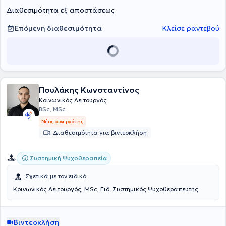
εργάζεται σε σχολεία στο πλαίσιο της Επιτροπής Διεπιστημονικής
Διαθεσιμότητα εξ αποστάσεως
Υποστήριξης.
Επόμενη διαθεσιμότητα
Κλείσε ραντεβού
Πουλάκης Κωνσταντίνος
Κοινωνικός Λειτουργός
BSc, MSc
Νέος συνεργάτης
Διαθεσιμότητα για βιντεοκλήση
Συστημική Ψυχοθεραπεία
Σχετικά με τον ειδικό
Κοινωνικός Λειτουργός, MSc, Ειδ. Συστημικός Ψυχοθεραπευτής
Βιντεοκλήση