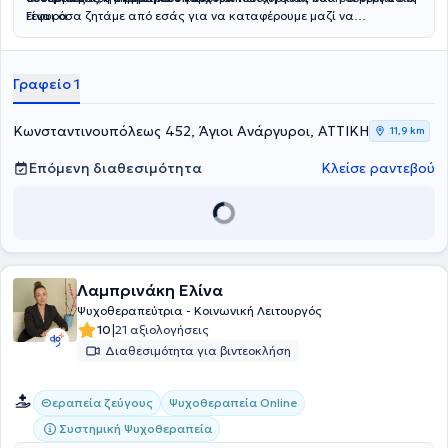
Γεφυρα.
είναι όσα ζητάμε από εσάς για να καταφέρουμε μαζί να
προσφέρουμε στο παιδί τη στήριξη που θα το βοηθήσει
να εξελιχθεί και να ενταχθεί καλύτερα σε κάθε κοινωνικό πλαίσιο.
Γραφείο 1
Κωνσταντινουπόλεως 452, Άγιοι Ανάργυροι, ΑΤΤΙΚΗ
11,9 km
Επόμενη διαθεσιμότητα
Κλείσε ραντεβού
Λαμπρινάκη Ελίνα
Ψυχοθεραπεύτρια - Κοινωνική Λειτουργός
|
10
21 αξιολογήσεις
Διαθεσιμότητα για βιντεοκλήση
Θεραπεία ζεύγους
Ψυχοθεραπεία Online
Συστημική Ψυχοθεραπεία