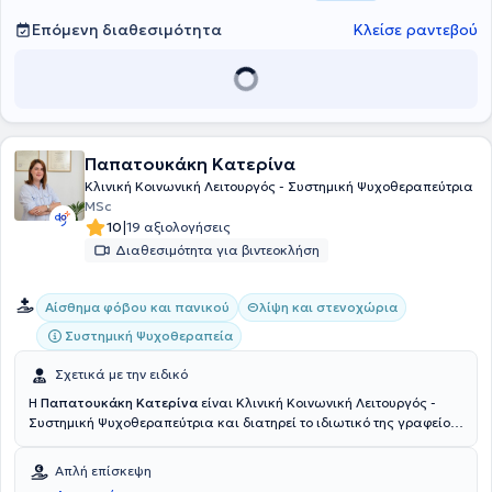
Επόμενη διαθεσιμότητα
Κλείσε ραντεβού
Παπατουκάκη Κατερίνα
Κλινική Κοινωνική Λειτουργός - Συστημική Ψυχοθεραπεύτρια
MSc
|
10
19 αξιολογήσεις
Διαθεσιμότητα για βιντεοκλήση
Αίσθημα φόβου και πανικού
Θλίψη και στενοχώρια
Συστημική Ψυχοθεραπεία
Σχετικά με την ειδικό
Η
Παπατουκάκη Κατερίνα
είναι Κλινική Κοινωνική Λειτουργός -
Συστημική Ψυχοθεραπεύτρια και διατηρεί το ιδιωτικό της γραφείο
στα Πετράλωνα. Αποφοίτησε από το Τμήμα Κοινωνικής Εργασίας
του Ανώτατου Τεχνολογικού Εκπαιδευτικού Ιδρύματος Αθήνας.
Απλή επίσκεψη
Ολοκλήρωσε μεταπτυχιακές σπουδές στις Στρατηγικές Ανάπτυξης