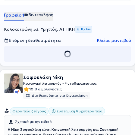
και Έρευνας στη Συστημική Ψυχοθεραπεία "Λόγω Ψυχής", τα
Πρωτοβάθμια Εκπαίδευση, με κύριο ρόλο την υποστήριξη μαθητών,
θεραπευόμενων.
Δικαιώματα του Ανθρώπου από την Εθνική Επιτροπή για τα
γονέων και εκπαιδευτικών μέσω αξιολογήσεων και
Βιντεοκλήση
Γραφείο 1
Δικαιώματα του Ανθρώπου, καθώς και η Ειδική Αγωγή από το
ψυχοκοινωνικών παρεμβάσεων.
Πανεπιστήμιο Αιγαίου.
Κολοκοτρώνη 53, Υμηττός, ΑΤΤΙΚΗ
8,2 km
Επόμενη διαθεσιμότητα
Κλείσε ραντεβού
Σοφουλάκη Νίκη
Κοινωνική λειτουργός - Ψυχοθεραπεύτρια
|
10
8 αξιολογήσεις
Διαθεσιμότητα για βιντεοκλήση
Συστημική Ψυχοθεραπεία
Θεραπεία ζεύγους
Σχετικά με την ειδικό
Η
Νίκη Σοφουλάκη
είναι
Κοινωνική λειτουργός και Συστημική
Ψυχοθεραπεύτρια
, διατηρώντας ιδιωτικό γραφείο στα Ιλίσια.