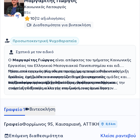
Μαργαρίτης Γιώργος
Κοινωνικός Λειτουργός
BSc
|
10
12 αξιολογήσεις
Διαθεσιμότητα για βιντεοκλήση
Προσωποκεντρική Ψυχοθεραπεία
Σχετικά με τον ειδικό
Ο
Μαργαρίτης Γιώργος
είναι απόφοιτος του τμήματος Κοινωνικής
Εργασίας του Ελληνικού Μεσογειακού Πανεπιστημίου και ειδ.
Προσωποκεντρικός Ψυχοθεραπευτής, με εμπειρία στην υποστήριξη
Μέσα από την εμπειρία του σε προγράμματα και εθελοντικές
παιδιών, εφήβων και οικογενειών. Παρέχει υπηρεσίες
δράσεις, έχει μάθει να συνεργάζεται με διαφορετικές ομάδες και
συμβουλευτικής και ψυχοθεραπείας, με έδρα στον Βύρωνα.
να προσφέρει υποστήριξη σε νέους ανθρώπους, ενισχύοντας την
Κάθε συνεργασία μαζί του βασίζεται στην εμπιστοσύνη και
ανάπτυξη δεξιοτήτων και την κοινωνική τους συνείδηση.
στοχεύει σε θετικές αλλαγές στη ζωή των ατόμων που τον
επιλέγουν.
Βιντεοκλήση
Γραφείο 1
Γραφείο
Φορμίωνος 95, Καισαριανή, ΑΤΤΙΚΗ
8,6 km
Επόμενη διαθεσιμότητα
Κλείσε ραντεβού