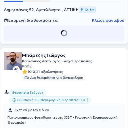
ενηλίκων. Στο ιδιωτικό της γραφείο αναλαμβάνει ψυχοθεραπευτικά
ενήλικες και περιστατικά από όλο το φάσμα της ψυχικής υγείας.
Δημητσάνας 52, Αμπελόκηποι, ΑΤΤΙΚΗ
10,1 km
Τέλος είναι μέλος της Ελληνικής Εταιρείας Συστημικής Θεραπείας.
Επόμενη διαθεσιμότητα
Κλείσε ραντεβού
Μπάρτζης Γιώργος
Κοινωνικός Λειτουργός - Ψυχοθεραπευτής
PGDip
|
10.0
21 αξιολογήσεις
Διαθεσιμότητα για βιντεοκλήση
Θεραπεία ζεύγους
Γνωσιακή Συμπεριφορική Θεραπεία (CBT)
Σχετικά με τον ειδικό
Πιστοποιημένος ψυχοθεραπευτής (CBT - Γνωσιακή Συμπεριφορική
Θεραπεία)