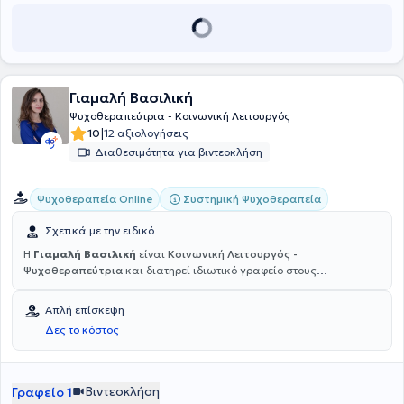
Γιαμαλή Βασιλική
Ψυχοθεραπεύτρια - Κοινωνική Λειτουργός
|
10
12 αξιολογήσεις
Διαθεσιμότητα για βιντεοκλήση
Συστημική Ψυχοθεραπεία
Ψυχοθεραπεία Online
Σχετικά με την ειδικό
Η
Γιαμαλή Βασιλική
είναι
Κοινωνική Λειτουργός -
Ψυχοθεραπεύτρια
και διατηρεί ιδιωτικό γραφείο στους
Αμπελοκήπους.Είναι κάτοχος πτυχίου Κοινωνικής Εργασίας και
έχει ειδικευτεί στην Συστημική ψυχοθεραπεία στο Θεραπευτικό και
Απλή επίσκεψη
Εκπαιδευτικό Ινστιτούτο Υπαρξιακής Συστημικής Προσέγγισης
Δες το κόστος
"Αντίστιξη". Επιπλέον, έχει εργαστεί σε διαφορετικά πλαίσια,
παρεχοντας ψυχοκοινωνική στήριξη σε ευάλωτες ομάδες τόσο σε
έφηβους, όσο και σε ενήλικες. Έχει επίσης συνεργαστεί εθελοντικά
με το Κοινοτικό Κέντρο Ψυχικής Υγείας Παγκρατίου, όπου
Βιντεοκλήση
Γραφείο 1
αναλάμβανε διαγνωστικά ραντεβού και θεραπευτικές συνεδρίες