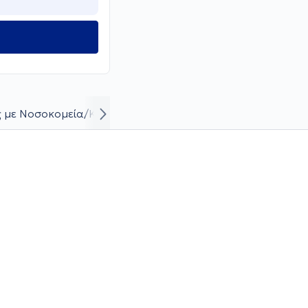
 με Νοσοκομεία/Κλινικές
Βιογραφικό και καριέρα