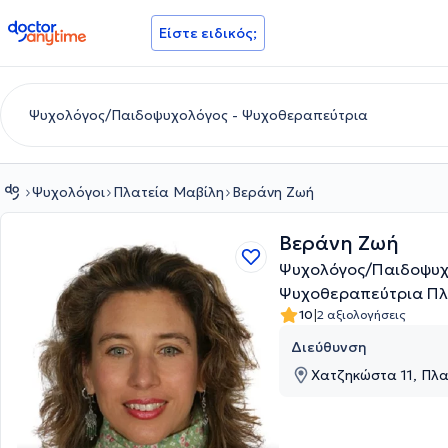
doctoranytime
Είστε ειδικός;
Ψυχολόγοι
Πλατεία Μαβίλη
Βεράνη Ζωή
Βεράνη Ζωή
Ψυχολόγος/Παιδοψυχ
Ψυχοθεραπεύτρια Πλ
|
10
2 αξιολογήσεις
Διεύθυνση
Χατζηκώστα 11, Πλα