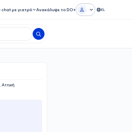
e chat με γιατρό
Ανακάλυψε το DO+
EL
 Αττική