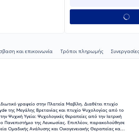
βαση και επικοινωνία
Τρόποι πληρωμής
Συνεργασίες
ιδιωτικό γραφείο στην Πλατεία Μαβίλη. Διαθέτει πτυχίο
clyde της Μεγάλης Βρετανίας και πτυχίο Ψυχολογίας από το
ην Ψυχική Υγεία: Ψυχολογικές θεραπείες από την Ιατρική
 το Πανεπιστήμιο της Λευκωσίας. Επιπλέον, παρακολούθησε
ρεία Ομαδικής Ανάλυσης και Οικογενειακής Θεραπείας και
ό Θεραπευτικό Πρόγραμμα Εκπαίδευσης του Τμήματος