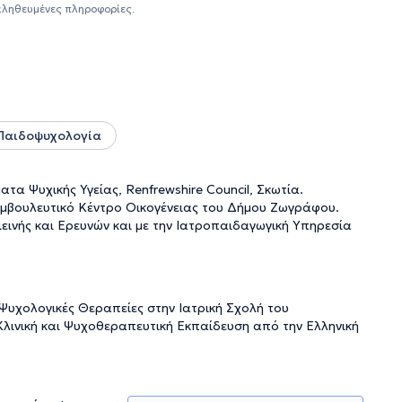
ιγινήτειου Νοσοκομείου. Εργάστηκε στο Πρόγραμμα
αληθευμένες πληροφορίες.
nfrewshire Council στη Σκωτία και συνεργάζεται με το
 Οικογένειας του Δήμου Ζωγράφου, και με τη Μονάδα
υ Ψυχικής Υγιεινής. Τέλος, παρακολουθεί και συμμετέχει
ίσια της συνεχούς κατάρτισης.
Παιδοψυχολογία
α Ψυχικής Υγείας, Renfrewshire Council, Σκωτία.
Συμβουλευτικό Κέντρο Οικογένειας του Δήμου Ζωγράφου.
εινής και Ερευνών και με την Ιατροπαιδαγωγική Υπηρεσία
 Ψυχολογικές Θεραπείες στην Ιατρική Σχολή του
 Κλινική και Ψυχοθεραπευτική Εκπαίδευση από την Ελληνική