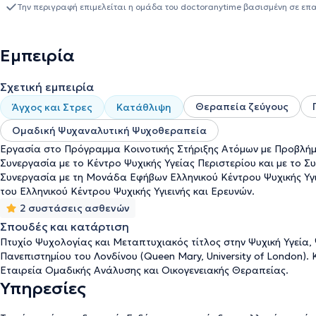
Διαταραχών Προσωπικότητας της Α’ Ψυχιατρικής Κλινικής του Α
Την περιγραφή επιμελείται η ομάδα του doctoranytime βασισμένη σε επ
Κοινοτικής Στήριξης Ατόμων με Προβλήματα Ψυχικής Υγείας του Re
Κέντρο Ψυχικής Υγείας Περιστερίου, με το Συμβουλευτικό Κέντρο
Εφήβων και την Ιατροπαιδαγωγική Υπηρεσία του Ελληνικού Κέντρο
Εμπειρία
σε πανελλήνια και πανευρωπαϊκά συνέδρια και ημερίδες στα πλα
Σχετική εμπειρία
Θεραπεία ζεύγους
Άγχος και Στρες
Κατάθλιψη
Ομαδική Ψυχαναλυτική Ψυχοθεραπεία
Εργασία στο Πρόγραμμα Κοινοτικής Στήριξης Ατόμων με Προβλήματ
Συνεργασία με το Κέντρο Ψυχικής Υγείας Περιστερίου και με το 
Συνεργασία με τη Μονάδα Εφήβων Ελληνικού Κέντρου Ψυχικής Υγι
του Ελληνικού Κέντρου Ψυχικής Υγιεινής και Ερευνών.
2 συστάσεις ασθενών
Σπουδές και κατάρτιση
Πτυχίο Ψυχολογίας και Μεταπτυχιακός τίτλος στην Ψυχική Υγεία,
Πανεπιστημίου του Λονδίνου (Queen Mary, University of London).
Εταιρεία Ομαδικής Ανάλυσης και Οικογενειακής Θεραπείας.
Υπηρεσίες