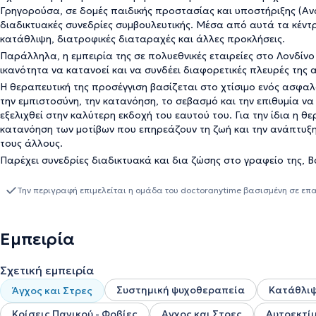
Γρηγορούσα, σε δομές παιδικής προστασίας και υποστήριξης (Αν
διαδικτυακές συνεδρίες συμβουλευτικής. Μέσα από αυτά τα κέντρ
κατάθλιψη, διατροφικές διαταραχές και άλλες προκλήσεις.
Παράλληλα, η εμπειρία της σε πολυεθνικές εταιρείες στο Λονδίνο 
ικανότητα να κατανοεί και να συνδέει διαφορετικές πλευρές της
Η θεραπευτική της προσέγγιση βασίζεται στο χτίσιμο ενός ασφαλο
την εμπιστοσύνη, την κατανόηση, το σεβασμό και την επιθυμία ν
εξελιχθεί στην καλύτερη εκδοχή του εαυτού του. Για την ίδια η θ
κατανόηση των μοτίβων που επηρεάζουν τη ζωή και την ανάπτυξη 
τους άλλους.
Παρέχει συνεδρίες διαδικτυακά και δια ζώσης στο γραφείο της, Β
Την περιγραφή επιμελείται η ομάδα του doctoranytime βασισμένη σε επ
Εμπειρία
Σχετική εμπειρία
Συστημική ψυχοθεραπεία
Κατάθλι
Άγχος και Στρες
Κρίσεις Πανικού - Φοβίες
Αγχος και Στρες
Αυτοεκτί