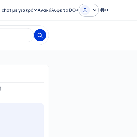
e chat με γιατρό
Ανακάλυψε το DO+
EL
ή