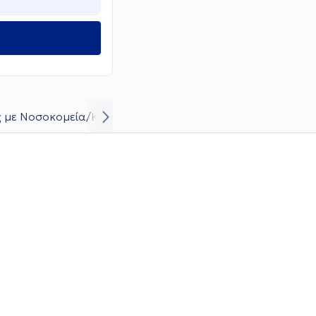
 με Νοσοκομεία/Κλινικές
Βιογραφικό και καριέρα