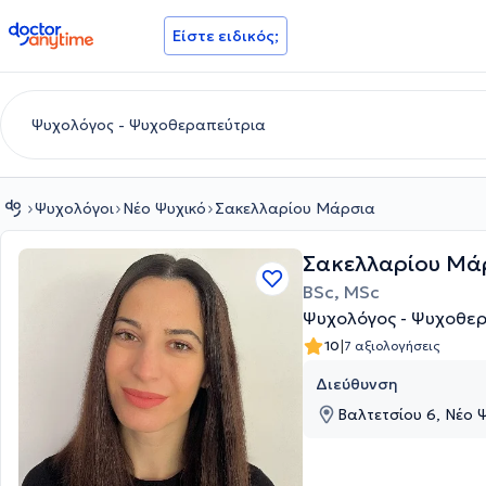
doctoranytime
Είστε ειδικός;
Ψυχολόγοι
Νέο Ψυχικό
Σακελλαρίου Μάρσια
Σακελλαρίου Μά
BSc, MSc
Ψυχολόγος - Ψυχοθερ
|
10
7 αξιολογήσεις
Διεύθυνση
Βαλτετσίου 6, Νέο Ψ