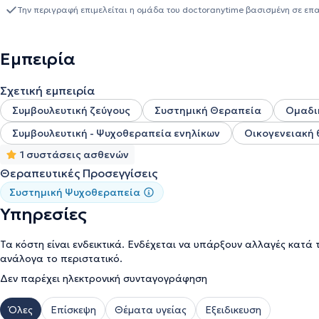
την πραγμάτωση τους. Το 2020 πέρασε στα χέρια της και η διοίκη
Την περιγραφή επιμελείται η ομάδα του doctoranytime βασισμένη σε επ
του 2024, ολοκληρώνοντας έτσι ένα μεγάλο κύκλο. Παράλληλα ερ
των "Εκπαιδευτηρίων Καντά". Είναι πιστοποιημένη συνεργάτης τη
εκπαιδεύτρια γονέων και δασκάλων στα πρόγραμματα: Parent effect
Εμπειρία
Υπέροχα Νήπια /Πειθαρχία χωρίς τιμωρία του Thomas Gordon (
και δασκάλων από το το 2015 έως και το 2022. Στη διαδρομή τη
Σχετική εμπειρία
(Emotional Focused Therapy/Sue Johnson), στην οποία εκπαιδεύτ
της Κα Κυριακής Πολυχρόνη και του ΑΚΜΑ (Αθηναϊκό Κέντρο Μελ
Συμβουλευτική ζεύγους
Συστημική Θεραπεία
Ομαδι
ζεύγους, το οποίο εφαρμόζεται και στην ατομική θεραπεία. Από τ
Συμβουλευτική - Ψυχοθεραπεία ενηλίκων
Οικογενειακή
προσέγγιση στη ψυχοθεραπεία, καθώς ολοκλήρωσε το διετές πρό
πρόγραμμα ΔΙΣΕΦΕ (Διαλεκτική Συστημική Εφαρμοζόμενη Επιστη
1 συστάσεις ασθενών
ΑΚΜΑ. Συνεχίζει την μελέτη της προσέγγισης αυτής και τα προσεχ
Θεραπευτικές Προσεγγίσεις
εργαλεία (WISC TEST,A TEST, Προβολικά test TAT/CAT, παιδικό 
Συστημική Ψυχοθεραπεία
καθώς επίσης και στο Ψυχόδραμα και Δραματοθεραπεία στο Ψ
Ανάπτυξης της Προσωπικότητας). Τέλος, από το 2018 είναι μέλο
Υπηρεσίες
Τα κόστη είναι ενδεικτικά. Ενδέχεται να υπάρξουν αλλαγές κατά 
ανάλογα το περιστατικό.
Δεν παρέχει ηλεκτρονική συνταγογράφηση
Όλες
Επίσκεψη
Θέματα υγείας
Εξειδικευση