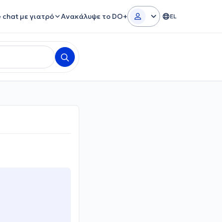
e chat με γιατρό
Ανακάλυψε το DO+
EL