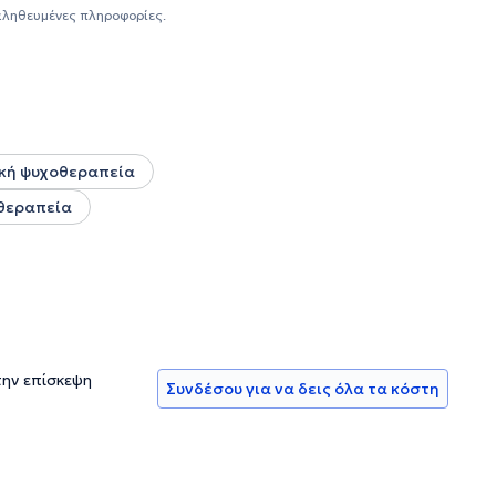
ση του σχολείου, την οποία και αποχαιρέτησε τον Ιούλιο
αληθευμένες πληροφορίες.
γάστηκε ως Ψυχολόγος στο δημοτικό, γυμνάσιο και λύκειο
ς Gordon Hellas από το 2015, καθώς και πιστοποιημένη
iveness training/Teacher effectiveness training /
Προσωποκεντρική προσέγγιση). Εμψύχωσε ομάδες γονέων
ς ακολούθως έρχεται η Συγκινησιακά Εστιασμένη θεραπεία
ηκε για δύο χρόνια, υπό την υποστήριξη και καθοδήγηση
έτης του Ανθρώπου). Πρόκειται για μοντέλο θεραπείας
κή ψυχοθεραπεία
ο 2020 έως και σήμερα έχει εκπαιδευτεί στη Συστημική
 θεραπεία
γραμμα "Συστημικό Σκέπτεσθαι" και το μονοετές
μολογία/Συμβουλευτική Επαγγελματικού Ρόλου) στο
ή χρόνια. Έχει εκπαιδευτεί σε ποικίλα ψυχομετρικά
ιχνογράφημα στο κέντρο Πρόληψης και Συμβουλευτικής),
υχόδραμα Αθήνα ΨΥΚΑΠ (Ψυχοδραματικό Κέντρο
ς του Συλλόγου Ελλήνων Ψυχολόγων.
την επίσκεψη
Συνδέσου για να δεις όλα τα κόστη