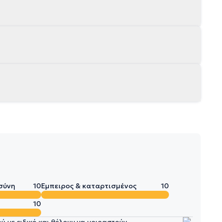
σύνη
10
Έμπειρος & καταρτισμένος
10
10