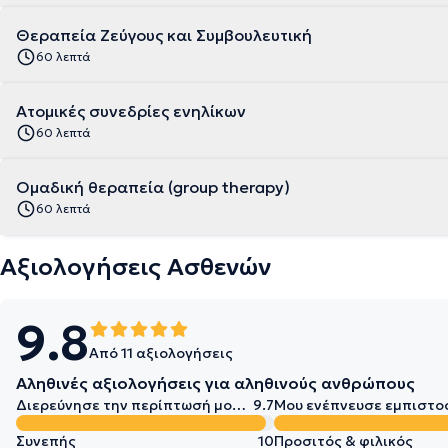
Θεραπεία Ζεύγους και Συμβουλευτική
60 λεπτά
Ατομικές συνεδρίες ενηλίκων
60 λεπτά
Ομαδική θεραπεία (group therapy)
60 λεπτά
Αξιολογήσεις Ασθενών
9.8
Από 11 αξιολογήσεις
Αληθινές αξιολογήσεις για αληθινούς ανθρώπους
Διερεύνησε την περίπτωσή μου σε βάθος
9.7
Μου ενέπνευσε εμπιστο
Συνεπής
10
Προσιτός & φιλικός