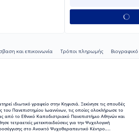
βαση και επικοινωνία
Τρόποι πληρωμής
Βιογραφικό
ηρεί ιδιωτικό γραφείο στην Κηφισιά. Ξεκίνησε τις σπουδές
ς του Πανεπιστημίου Ιωαννίνων, τις οποίες ολοκλήρωσε το
ς από το Εθνικό Καποδιστριακό Πανεπιστήμιο Αθηνών και
σε τετραετείς μετεκπαιδεύσεις για την Ψυχολογική
ροσέγγισης στο Ανοικτό Ψυχοθεραπευτικό Κέντρο.
κευσης στη μέθοδο EMDR (Eye Movement Desensitization