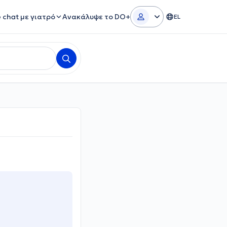
e chat με γιατρό
Ανακάλυψε το DO+
EL