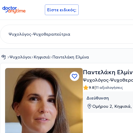
doctoranytime
Είστε ειδικός;
Ψυχολόγοι
Κηφισιά
Παντελάκη Ελμίνα
Παντελάκη Ελμί
Ψυχολόγος-Ψυχοθερα
|
9.8
11 αξιολογήσεις
Διεύθυνση
Ομήρου 2, Κηφισιά, 