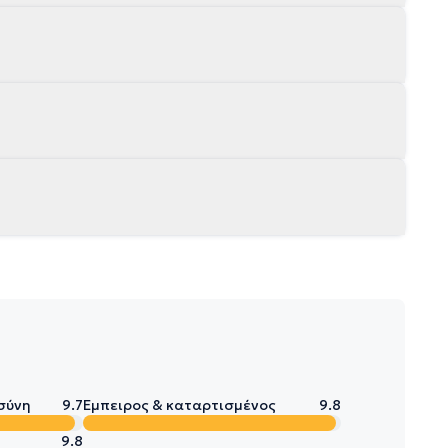
σύνη
9.7
Έμπειρος & καταρτισμένος
9.8
9.8