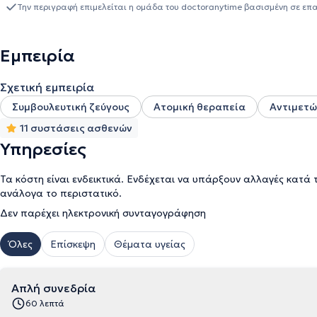
and Reprocessing), η οποία είναι μια συνθετική μέθοδος ψυχοθε
Την περιγραφή επιμελείται η ομάδα του doctoranytime βασισμένη σε επ
από διάφορες αποτελεσματικές ψυχοθεραπευτικές προσεγγίσεις, 
καθώς και την θεραπευτική ύπνωση και αποτελεί μια πολύ αποτε
διαταραχές. Το 2018 αποκτά μεταπτυχιακό τίτλο Σχολικής Ψυχολ
Εμπειρία
εμπειρία τόσο στο ιδιωτικό της γραφείο όσο και σε άλλα κέντρα 
ψυχοθεραπεία εφήβων, ενηλίκων στην ομαδική θεραπεία και την συ
Σχετική εμπειρία
της Εταιρείας EMDR και του Διοικητικού Συμβουλίου του Συλλόγ
Συμβουλευτική ζεύγους
Ατομική θεραπεία
Αντιμετώ
11 συστάσεις ασθενών
Υπηρεσίες
Τα κόστη είναι ενδεικτικά. Ενδέχεται να υπάρξουν αλλαγές κατά 
ανάλογα το περιστατικό.
Δεν παρέχει ηλεκτρονική συνταγογράφηση
Όλες
Επίσκεψη
Θέματα υγείας
Απλή συνεδρία
60 λεπτά