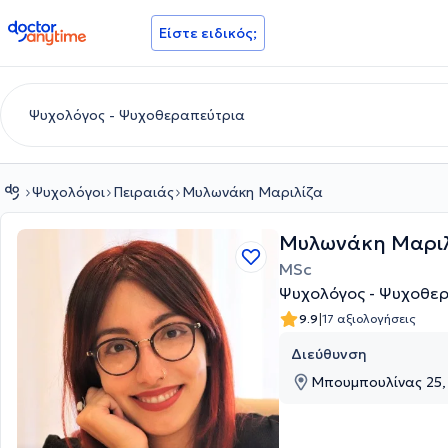
doctoranytime
Είστε ειδικός;
Ψυχολόγοι
Πειραιάς
Μυλωνάκη Μαριλίζα
Μυλωνάκη Μαριλ
MSc
Ψυχολόγος - Ψυχοθερ
|
9.9
17 αξιολογήσεις
Διεύθυνση
Μπουμπουλίνας 25, 