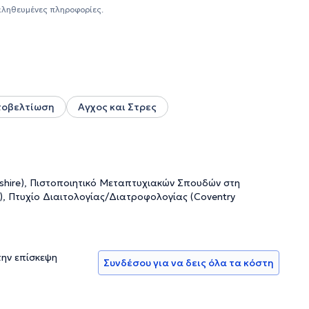
ί να βοηθήσω τους ανθρώπους.
αληθευμένες πληροφορίες.
τοβελτίωση
Αγχος και Στρες
ashire), Πιστοποιητικό Μεταπτυχιακών Σπουδών στη
n), Πτυχίο Διαιτολογίας/Διατροφολογίας (Coventry
την επίσκεψη
Συνδέσου για να δεις όλα τα κόστη