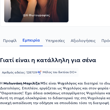
6 Φωτογραφίες
Εμπειρία
Προφίλ
Υπηρεσίες
Αξιολογήσεις
Πρόσ
Γιατί είναι η κατάλληλη για σένα
Μέλος του δικτύου DO+
Αριθμός αδείας: 128709
Η
Μυλωνάκη Μαριλίζα
MSc
είναι
Ψυχολόγος
και διατηρεί το ιδ
Διατολόγος. Επιπλέον, εργάζεται ως Ψυχολόγος και στον φορέα ψ
"Θαραπαυση". Έχει άδεια ασκήσεως επαγγέλματος Ψυχολόγου και 
Αυτή τη στιγμή ολοκληρώνει το διδακτορικό της στη Ψυχολογία κα
συνεχή εκπαίδευση την οδήγησε να σπουδάσει τόσο τη διατροφή ό
προσφέρει μια πιο ολιστική και διεπιστημονική προσέγγιση στους 