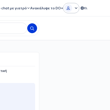
e chat με γιατρό
Ανακάλυψε το DO+
EL
τική