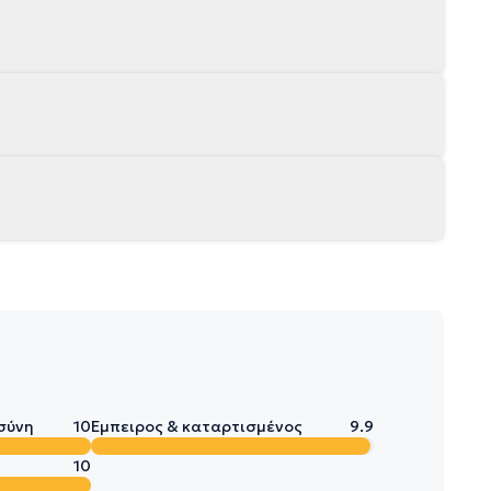
σύνη
10
Έμπειρος & καταρτισμένος
9.9
10