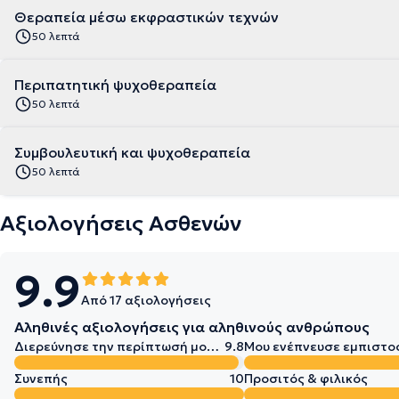
Θεραπεία μέσω εκφραστικών τεχνών
50 λεπτά
Περιπατητική ψυχοθεραπεία
50 λεπτά
Συμβουλευτική και ψυχοθεραπεία
50 λεπτά
Αξιολογήσεις Ασθενών
9.9
Από 17 αξιολογήσεις
Αληθινές αξιολογήσεις για αληθινούς ανθρώπους
Διερεύνησε την περίπτωσή μου σε βάθος
9.8
Μου ενέπνευσε εμπιστο
Συνεπής
10
Προσιτός & φιλικός