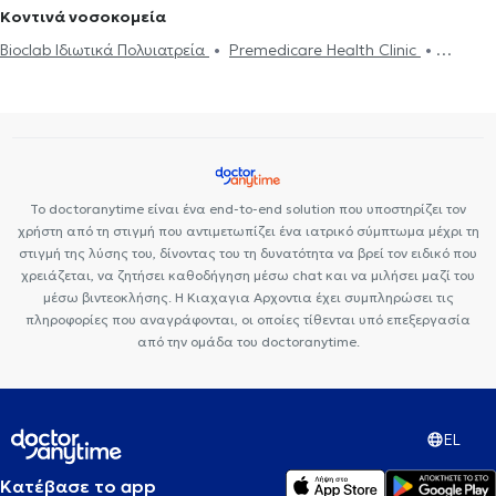
Ψυχογενής Βουλιμία - Ψυχογενής Ανορεξία
Διαχείριση πένθους
Κοντινά νοσοκομεία
διαδίκτυο
ΔΕΠΥ
Κρίση πανικού
Δίαιτα και διατροφή
Τεστ προσωπικότητας
Τόνωση αυτοεκτίμησης
Άγχος και Στρες
Bioclab Ιδιωτικά Πολυιατρεία
Premedicare Health Clinic
Εθισμός
Τεστ επαγγελματικού προσανατολισμού
Κρίση πανικού
Premedicare health clinic
Ιάζω
Center NT-CardioMetabolics
Το doctoranytime είναι ένα end-to-end solution που υποστηρίζει τον
χρήστη από τη στιγμή που αντιμετωπίζει ένα ιατρικό σύμπτωμα μέχρι τη
στιγμή της λύσης του, δίνοντας του τη δυνατότητα να βρεί τον ειδικό που
χρειάζεται, να ζητήσει καθοδήγηση μέσω chat και να μιλήσει μαζί του
μέσω βιντεοκλήσης. Η Κιαχαγια Αρχοντια έχει συμπληρώσει τις
πληροφορίες που αναγράφονται, οι οποίες τίθενται υπό επεξεργασία
από την ομάδα του doctoranytime.
EL
Κατέβασε το app