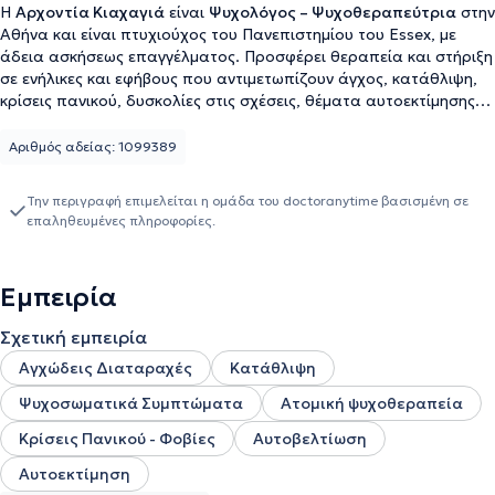
Η
Αρχοντία Κιαχαγιά
είναι
Ψυχολόγος – Ψυχοθεραπεύτρια
στην
Αθήνα και είναι πτυχιούχος του Πανεπιστημίου του Essex, με
άδεια ασκήσεως επαγγέλματος. Προσφέρει θεραπεία και στήριξη
σε ενήλικες και εφήβους που αντιμετωπίζουν άγχος, κατάθλιψη,
κρίσεις πανικού, δυσκολίες στις σχέσεις, θέματα αυτοεκτίμησης
κ.α. Με γνώμονα την επιστημονική κατάρτιση αλλά και την
ενσυναίσθηση, δημιουργεί έναν χώρο όπου οι άνθρωποι μπορούν
Αριθμός αδείας: 1099389
να αισθάνονται ασφαλείς, κατανοητοί και έτοιμοι να
ανακαλύψουν τον καλύτερο εαυτό τους.
Την περιγραφή επιμελείται η ομάδα του doctoranytime βασισμένη σε
επαληθευμένες πληροφορίες.
Εμπειρία
Σχετική εμπειρία
Αγχώδεις Διαταραχές
Κατάθλιψη
Ψυχοσωματικά Συμπτώματα
Ατομική ψυχοθεραπεία
Κρίσεις Πανικού - Φοβίες
Αυτοβελτίωση
Αυτοεκτίμηση