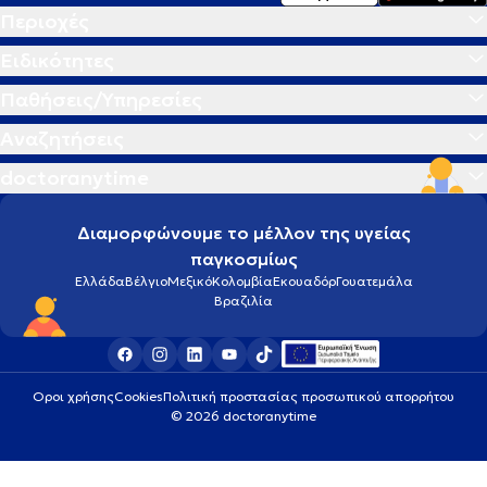
Περιοχές
Ειδικότητες
Παθήσεις/Υπηρεσίες
Αναζητήσεις
doctoranytime
Διαμορφώνουμε το μέλλον της υγείας
παγκοσμίως
Ελλάδα
Βέλγιο
Μεξικό
Κολομβία
Εκουαδόρ
Γουατεμάλα
Βραζιλία
Οροι χρήσης
Cookies
Πολιτική προστασίας προσωπικού απορρήτου
© 2026 doctoranytime