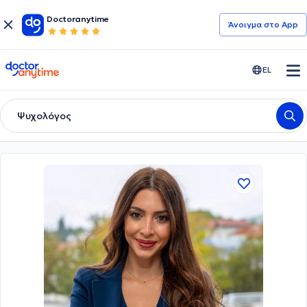
Doctoranytime
Άνοιγμα στο App
doctoranytime
EL
Ψυχολόγος