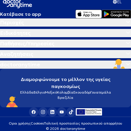
EL
Κατέβασε το app
Περιοχές
Ειδικότητες
Παθήσεις/Υπηρεσίες
Αναζητήσεις
doctoranytime
Διαμορφώνουμε το μέλλον της υγείας
παγκοσμίως
Ελλάδα
Βέλγιο
Μεξικό
Κολομβία
Εκουαδόρ
Γουατεμάλα
Βραζιλία
Οροι χρήσης
Cookies
Πολιτική προστασίας προσωπικού απορρήτου
© 2026 doctoranytime