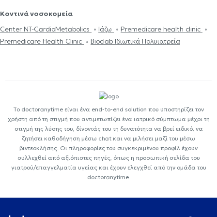
Κοντινά νοσοκομεία
Center NT-CardioMetabolics
Ιάζω
Premedicare health clinic
Premedicare Health Clinic
Bioclab Ιδιωτικά Πολυιατρεία
Το doctoranytime είναι ένα end-to-end solution που υποστηρίζει τον
χρήστη από τη στιγμή που αντιμετωπίζει ένα ιατρικό σύμπτωμα μέχρι τη
στιγμή της λύσης του, δίνοντάς του τη δυνατότητα να βρεί ειδικό, να
ζητήσει καθοδήγηση μέσω chat και να μιλήσει μαζί του μέσω
βιντεοκλήσης. Οι πληροφορίες του συγκεκριμένου προφίλ έχουν
συλλεχθεί από αξιόπιστες πηγές, όπως η προσωπική σελίδα του
γιατρού/επαγγελματία υγείας και έχουν ελεγχθεί από την ομάδα του
doctoranytime.