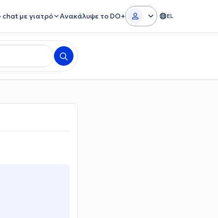
e chat με γιατρό
Ανακάλυψε το DO+
EL