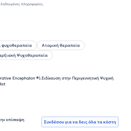
νικού σταθμού Επικοινωνία 94FM. Ακόμα, συμμετείχε από
αληθευμένες πληροφορίες.
οινωνικής Υποστήριξης 10306 του Υπουργείου Υγείας. Έχει
λητικών διοργανώσεων (Συμβουλευτική αθλητών, εφήβων
φισιάς – Κοινωνικής Μέριμνας.
ή ψυχοθεραπεία
Ατομική θεραπεία
αρξιακή Ψυχοθεραπεία
tive Encephalon ®).Ειδίκευση στην Περιγεννητική Ψυχική
ist
την επίσκεψη
Συνδέσου για να δεις όλα τα κόστη