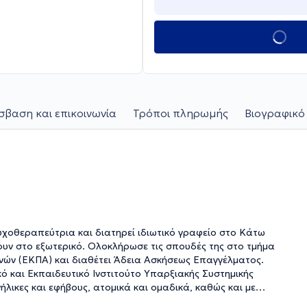
βαση και επικοινωνία
Τρόποι πληρωμής
Βιογραφικό
υχοθεραπεύτρια και διατηρεί ιδιωτικό γραφείο στο Κάτω
ουν στο εξωτερικό. Ολοκλήρωσε τις σπουδές της στο τμήμα
νών (ΕΚΠΑ) και διαθέτει Άδεια Ασκήσεως Επαγγέλματος.
και Εκπαιδευτικό Ινστιτούτο Υπαρξιακής Συστημικής
ήλικες και εφήβους, ατομικά και ομαδικά, καθώς και με
 και στην Περιγεννητική Ψυχική Υγεία. Είναι επιστημονικός