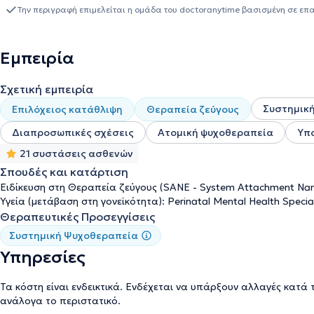
συνεργάτης του Δήμου Νέου Ηρακλείου Αττικής και του ραδιοφω
Την περιγραφή επιμελείται η ομάδα του doctoranytime βασισμένη σε επ
την αρχή της πανδημίας COVID-19 στην Τηλεφωνική Γραμμή Ψυχοκ
εργαστεί ως αθλητική σύμβουλος σε εταιρεία ποδοσφαίρου – αθ
και γονέων). Τέλος, είναι επιστημονικός συνεργάτης του Δήμου Κη
Εμπειρία
Σχετική εμπειρία
Συστημικ
Επιλόχειος κατάθλιψη
Θεραπεία ζεύγους
Διαπροσωπικές σχέσεις
Ατομική ψυχοθεραπεία
Υπ
21 συστάσεις ασθενών
Σπουδές και κατάρτιση
Ειδίκευση στη Θεραπεία ζεύγους (SANE - System Attachment Narra
Υγεία (μετάβαση στη γονεϊκότητα): Perinatal Mental Health Special
Θεραπευτικές Προσεγγίσεις
Συστημική Ψυχοθεραπεία
Υπηρεσίες
Τα κόστη είναι ενδεικτικά. Ενδέχεται να υπάρξουν αλλαγές κατά 
ανάλογα το περιστατικό.