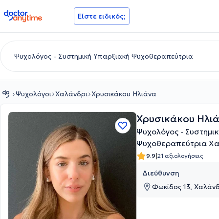
doctoranytime
Είστε ειδικός;
Ψυχολόγοι
Χαλάνδρι
Χρυσικάκου Ηλιάνα
Χρυσικάκου Ηλι
Ψυχολόγος - Συστημι
Ψυχοθεραπεύτρια Χα
|
9.9
21 αξιολογήσεις
Διεύθυνση
Φωκίδος 13, Χαλάνδ