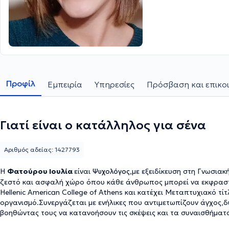
Προφίλ
Εμπειρία
Υπηρεσίες
Πρόσβαση και επικο
Γιατί είναι ο κατάλληλος για σένα
Αριθμός αδείας: 1427793
Η
Φατούρου Ιουλία
είναι
με εξειδίκευση στη Γνωσια
Ψυχολόγος,
ζεστό και ασφαλή χώρο όπου κάθε άνθρωπος μπορεί να εκφραστε
Hellenic American College of Athens και κατέχει Μεταπτυχιακό τ
οργανισμό.Συνεργάζεται με ενήλικες που αντιμετωπίζουν άγχος,δυ
βοηθώντας τους να κατανοήσουν τις σκέψεις και τα συναισθήματά
αντιμετώπισης.Στόχος της είναι η ουσιαστική ενδυνάμωση και η β