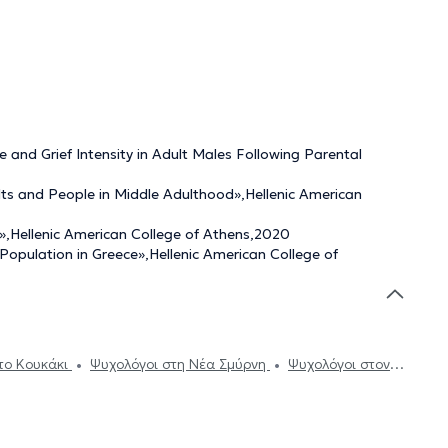
and Grief Intensity in Adult Males Following Parental
s and People in Middle Adulthood»,Hellenic American
n»,Hellenic American College of Athens,2020
opulation in Greece»,Hellenic American College of
το Κουκάκι
Ψυχολόγοι στη Νέα Σμύρνη
Ψυχολόγοι στον
Ψυχολόγοι στα Εξάρχεια
Ψυχολόγοι στον Ταύρο
η Δάφνη
Ψυχολόγοι στο Μοναστηράκι
Ψυχολόγοι στο
Ψυχολόγοι στου Ψυρρή
Ψυχολόγοι στον Άγιο Δημήτριο