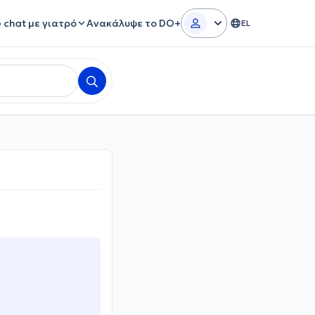
e chat με γιατρό
Ανακάλυψε το DO+
EL