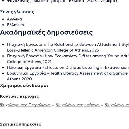
Ψυχολόγος , Ιδιωτικό Γραφείο , Ελλάδα (2025 - Σήμερα)
Ξένες γλώσσες
Αγγλικά
Ελληνικά
Ακαδημαϊκές δημοσιεύσεις
Πτυχιακή Εργασία «The Relationship Between Attachment Style 
Loss»,Hellenic American College of Athens,2025
Πτυχιακή Εργασία«How Eco-anxiety Differs among Young Adult
College of Athens,2021
Πιλοτική Εργασία «Effects on Dichotic Listening in Extraversio
Ερευνητική Εργασία «Health Literacy Assessment of a Sample P
Athens,2020
Χρήσιμοι σύνδεσμοι
Κοντινές περιοχές
Ψυχολόγοι στα Πετράλωνα
Ψυχολόγοι στην Αθήνα
Ψυχολόγοι σ
Νέο Κόσμο
Ψυχολόγοι στο Θησείο
Ψυχολόγοι στον Κεραμεικό
Ψυχολόγοι στην Πλάκα
Ψυχολόγοι στον Βοτανικό
Ψυχολόγοι στ
Σχετικές υπηρεσίες
Μοσχάτο
Ψυχολόγοι στο Παγκράτι
Ψυχολόγοι στο Σύνταγμα