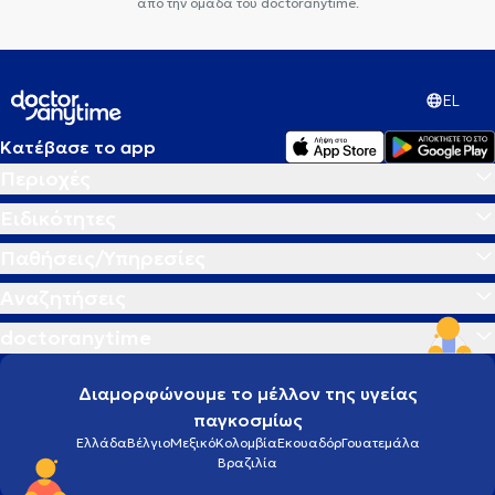
από την ομάδα του doctoranytime.
EL
Κατέβασε το app
Περιοχές
Ειδικότητες
Παθήσεις/Υπηρεσίες
Αναζητήσεις
doctoranytime
Διαμορφώνουμε το μέλλον της υγείας
παγκοσμίως
Ελλάδα
Βέλγιο
Μεξικό
Κολομβία
Εκουαδόρ
Γουατεμάλα
Βραζιλία