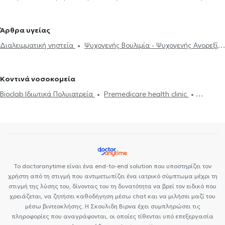
για Κυτταρίτιδα
Διαλειμματική νηστεία
Διατροφή για
Περιστέρι
Διαιτολόγοι - Διατροφολόγοι στα Πατήσια
χοληστερίνη
Πρόγραμμα διατροφής
Ψυχογενής Βουλιμία -
Διαιτολόγοι - Διατροφολόγοι στο Μαρούσι
Διαιτολόγοι -
Άρθρα υγείας
Ψυχογενής Ανορεξία
Απώλεια βάρους
Δίαιτα και διατροφή
Διατροφολόγοι στην Πεύκη
Διαιτολόγοι - Διατροφολόγοι στο Ίλιον
Διαλειμματική νηστεία
Ψυχογενής Βουλιμία - Ψυχογενής Ανορεξία
Διατροφή για παιδιά
Αθλητική διατροφή
Online δίαιτα
Διαιτολόγοι - Διατροφολόγοι στα Κάτω Πατήσια
Διαιτολόγοι -
Δίαιτα και διατροφή
Διαβήτης
Χοληστερίνη
Χολή
Vegan διατροφή
Ευερέθιστο έντερο
Καρκίνος και διατροφή
Διατροφολόγοι στο Χαλάνδρι
Διαιτολόγοι - Διατροφολόγοι στην
Πολυκυστικές ωοθήκες
Αναιμία
Νεφρική ανεπάρκεια
Παχυσαρκία
Πολυκυστικές ωοθήκες
Πετρούπολη
Διαιτολόγοι - Διατροφολόγοι στο Νέο Ψυχικό
Κοντινά νοσοκομεία
Χολή
Χοληστερίνη
Διαιτολόγοι - Διατροφολόγοι στην Κυψέλη
Διαιτολόγοι -
Bioclab Ιδιωτικά Πολυιατρεία
Premedicare health clinic
Διατροφολόγοι στα Σεπόλια
Διαιτολόγοι - Διατροφολόγοι στους
Premedicare Health Clinic
Ιάζω
Center NT-CardioMetabolics
Αμπελόκηπους
Διαιτολόγοι - Διατροφολόγοι στην Κηφισιά
Διαιτολόγοι - Διατροφολόγοι στον Χολαργό
Το doctoranytime είναι ένα end-to-end solution που υποστηρίζει τον
χρήστη από τη στιγμή που αντιμετωπίζει ένα ιατρικό σύμπτωμα μέχρι τη
στιγμή της λύσης του, δίνοντας του τη δυνατότητα να βρεί τον ειδικό που
χρειάζεται, να ζητήσει καθοδήγηση μέσω chat και να μιλήσει μαζί του
μέσω βιντεοκλήσης. Η Σκουλιδη Βιρνα έχει συμπληρώσει τις
πληροφορίες που αναγράφονται, οι οποίες τίθενται υπό επεξεργασία