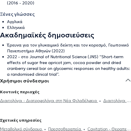
(2016 - 2020)
Ξένες γλώσσες
Αγγλικά
Ελληνικά
Ακαδημαϊκές δημοσιεύσεις
Έρευνα για τον γλυκαιμικό δείκτη και τον κορεσμό, Γεωπονικό
Πανεπιστήμιο Αθηνών (2022)
2022 - στο Journal of Nutritional Science (JNS) “Short-term
effects of sugar free apricot jam, cocoa powder and dried
cranberry cereal bar on glycaemic responses on healthy adults:
a randomised clinical trial”.
Χρήσιμοι σύνδεσμοι
Κοντινές περιοχές
Διαιτολόγοι - Διατροφολόγοι στη Νέα Φιλαδέλφεια
Διαιτολόγοι -
Διατροφολόγοι στο Νέο Ηράκλειο
Διαιτολόγοι - Διατροφολόγοι
στον Περισσό
Διαιτολόγοι - Διατροφολόγοι στην Αθήνα
Σχετικές υπηρεσίες
Διαιτολόγοι - Διατροφολόγοι στη Μεταμόρφωση
Διαιτολόγοι -
Μεταβολικό σύνδρομο
Πρεσσοθεραπεία
Cavitation - Θεραπεία
Διατροφολόγοι στο Γαλάτσι
Διαιτολόγοι - Διατροφολόγοι στο