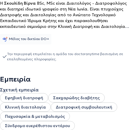
Η
Σκουλίδη Βίρνα
BSc, MSc είναι Διαιτολόγος - Διατροφολόγος
και διατηρεί ιδιωτικό γραφείο στη Νέα Ιωνία. Είναι πτυχιούχος
Διατροφής και Διαιτολογίας από το Ανώτατο Τεχνολογικό
Εκπαιδευτικό Ίδρυμα Κρήτης και έχει παρακολουθήσει
εκπαιδευτικό σεμινάριο στην Κλινική Διατροφή και Διαιτολογία
στο Εθνικό και Καποδιστριακό Πανεπιστήμιο Αθηνών.
Παράλληλα είναι κάτοχος μεταπτυχιακού τίτλου στη Διατροφή,
Μέλος του δικτύου DO+
Δημόσια Υγεία & Πολιτικές από το Γεωπονικό Πανεπιστήμιο
Αθηνών και στην Διατροφική Ψυχολογία (Nutritional Psychology)
Την περιγραφή επιμελείται η ομάδα του doctoranytime βασισμένη σε
από τον Οργανισμό CNP (Center for Nutritional Psychology). Η
επαληθευμένες πληροφορίες.
ειδικός έχει εργαστεί ως Διαιτολόγος - Διατροφολόγος στην
Εταιρεία Catering SALAS και στην Εταιρεία Υγιεινών Γευμάτων
Fitpal, αλλά και στο Κέντρο Αισθητικής Elegance. Επιπλέον, έχει
Εμπειρία
εργαστεί σε γραφείο Πνευμονολόγου και Διαιτολόγου,
προσφέροντας διατροφική εκπαίδευση στους ασθενείς,
Σχετική εμπειρία
αξιολόγηση σύστασης σώματος και σχεδιασμό εξατομικευμένων
προγραμμάτων διατροφής. Από το 2016 μέχρι και σήμερα είναι
Εφηβική διατροφή
Σακχαρώδης διαβήτης
αρθρογράφος σε περιοδικά και sites σχετικά με wellness & fitness
Κλινική διαιτολογία
Διατροφική συμβουλευτική
(shape, savoir ville).
Παχυσαρκία & μεταβολισμός
Σύνδρομο ευερέθιστου εντέρου