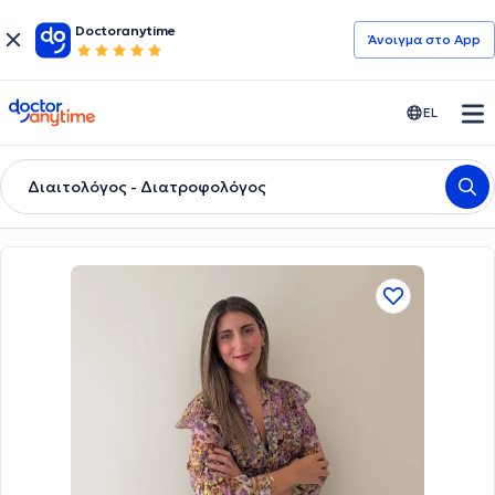
Doctoranytime
Άνοιγμα στο App
doctoranytime
EL
Διαιτολόγος - Διατροφολόγος