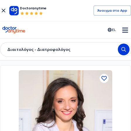
Doctoranytime
Άνοιγμα στο App
doctoranytime
EL
Διαιτολόγος - Διατροφολόγος