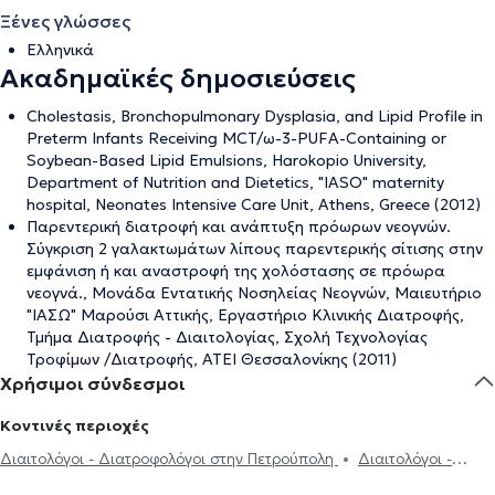
Ξένες γλώσσες
Ελληνικά
Ακαδημαϊκές δημοσιεύσεις
Cholestasis, Bronchopulmonary Dysplasia, and Lipid Profile in
Preterm Infants Receiving MCT/ω-3-PUFA-Containing or
Soybean-Based Lipid Emulsions, Harokopio University,
Department of Nutrition and Dietetics, "IASO" maternity
hospital, Neonates Intensive Care Unit, Athens, Greece (2012)
Παρεντερική διατροφή και ανάπτυξη πρόωρων νεογνών.
Σύγκριση 2 γαλακτωμάτων λίπους παρεντερικής σίτισης στην
εμφάνιση ή και αναστροφή της χολόστασης σε πρόωρα
νεογνά., Μονάδα Εντατικής Νοσηλείας Νεογνών, Μαιευτήριο
"ΙΑΣΩ" Μαρούσι Αττικής, Εργαστήριο Κλινικής Διατροφής,
Τμήμα Διατροφής - Διαιτολογίας, Σχολή Τεχνολογίας
Τροφίμων /Διατροφής, ΑΤΕΙ Θεσσαλονίκης (2011)
Χρήσιμοι σύνδεσμοι
Κοντινές περιοχές
Διαιτολόγοι - Διατροφολόγοι στην Πετρούπολη
Διαιτολόγοι -
Διατροφολόγοι στο Περιστέρι
Διαιτολόγοι - Διατροφολόγοι στην