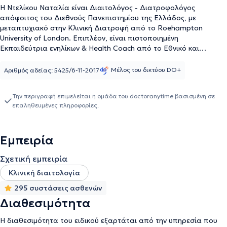
Η Ντελίκου Ναταλία είναι Διαιτολόγος - Διατροφολόγος
απόφοιτος του Διεθνούς Πανεπιστημίου της Ελλάδος, με
μεταπτυχιακό στην Κλινική Διατροφή από το Roehampton
University of London. Επιπλέον, είναι πιστοποιημένη
Εκπαιδεύτρια ενηλίκων & Health Coach από το Εθνικό και
Καποδιστριακό Πανεπιστήμιο Αθηνών. Παρέχει εξατομικευμένα
προγράμματα διατροφής προσαρμοσμένα στις ανάγκες του
Μέλος του δικτύου DO+
Αριθμός αδείας: 5425/6-11-2017
καθενός και στοχεύει στην αλλαγή της διατροφικής νοοτροπίας
του ατόμου.
Την περιγραφή επιμελείται η ομάδα του doctoranytime βασισμένη σε
επαληθευμένες πληροφορίες.
Εμπειρία
Σχετική εμπειρία
Κλινική διαιτολογία
295 συστάσεις ασθενών
Διαθεσιμότητα
Η διαθεσιμότητα του ειδικού εξαρτάται από την υπηρεσία που