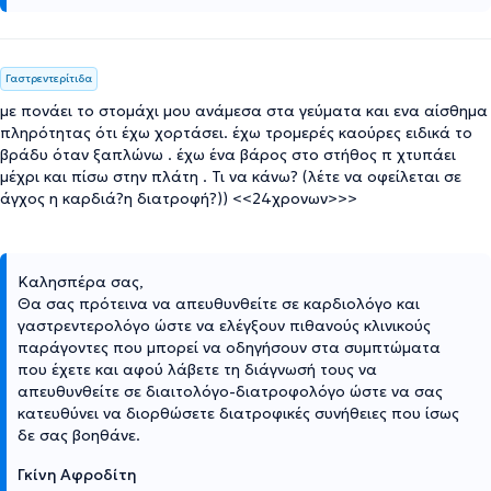
Γαστρεντερίτιδα
με πονάει το στομάχι μου ανάμεσα στα γεύματα και ενα αίσθημα
πληρότητας ότι έχω χορτάσει. έχω τρομερές καούρες ειδικά το
βράδυ όταν ξαπλώνω . έχω ένα βάρος στο στήθος π χτυπάει
μέχρι και πίσω στην πλάτη . Τι να κάνω? (λέτε να οφείλεται σε
άγχος η καρδιά?η διατροφή?)) <<24χρονων>>>
Καλησπέρα σας,
Θα σας πρότεινα να απευθυνθείτε σε καρδιολόγο και
γαστρεντερολόγο ώστε να ελέγξουν πιθανούς κλινικούς
παράγοντες που μπορεί να οδηγήσουν στα συμπτώματα
που έχετε και αφού λάβετε τη διάγνωσή τους να
απευθυνθείτε σε διαιτολόγο-διατροφολόγο ώστε να σας
κατευθύνει να διορθώσετε διατροφικές συνήθειες που ίσως
δε σας βοηθάνε.
Γκίνη Αφροδίτη