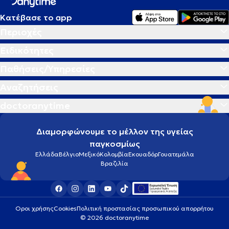
Κατέβασε το app
Περιοχές
Ειδικότητες
Παθήσεις/Υπηρεσίες
Αναζητήσεις
doctoranytime
Διαμορφώνουμε το μέλλον της υγείας
παγκοσμίως
Ελλάδα
Βέλγιο
Μεξικό
Κολομβία
Εκουαδόρ
Γουατεμάλα
Βραζιλία
Οροι χρήσης
Cookies
Πολιτική προστασίας προσωπικού απορρήτου
© 2026 doctoranytime