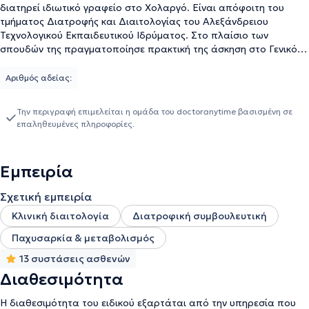
διατηρεί ιδιωτικό γραφείο στο Χολαργό. Είναι απόφοιτη του
τμήματος Διατροφής και Διαιτολογίας του Αλεξάνδρειου
Τεχνολογικού Εκπαιδευτικού Ιδρύματος. Στο πλαίσιο των
σπουδών της πραγματοποίησε πρακτική της άσκηση στο Γενικό
Νοσοκομείο Αθηνών "Αλεξάνδρα", όπου εκπαιδεύτηκε στη
διατροφική διαχείριση εγκύων, καρκινοπαθών, υπερηλίκων και
Αριθμός αδείας:
ατόμων με μεταβολικό σύνδρομο. Ακολούθως, ολοκλήρωσε τις
μεταπτυχιακές της σπουδές στο Χαροκόπειο Πανεπιστήμιο
Την περιγραφή επιμελείται η ομάδα του doctoranytime βασισμένη σε
Αθηνών με ειδίκευση στην "Εφαρμοσμένη Διαιτολογία -
επαληθευμένες πληροφορίες.
Διατροφή" με κατεύθυνση στη Μοριακή Διατροφή, η οποία έχει
ως βασικό στόχο τη μελέτη της σχέσης της διατροφής της υγείας
και της νόσου σε κυτταρικό και μοριακό επίπεδο. Συνέχισε τη
Εμπειρία
συνεργασία της με το Χαροκόπειο Πανεπιστήμιο ως
επιστημονικός συνεργάτης, στο πλαίσιο του ερευνητικού
Σχετική εμπειρία
προγράμματος MAST4HEALTH, και στη συνέχεια εργάστηκε ως
εργαστηριακή βοηθός στη διαγνωστική εταιρεία Randox στη
Κλινική διαιτολογία
Διατροφική συμβουλευτική
Βόρεια Ιρλανδία. Τέλος, συμμετέχει σε συνέδρια και σεμινάρια
Παχυσαρκία & μεταβολισμός
και παρακολουθεί τις επιστημονικές εξελίξεις του τομέα της
διατροφής.
13 συστάσεις ασθενών
Διαθεσιμότητα
Η διαθεσιμότητα του ειδικού εξαρτάται από την υπηρεσία που