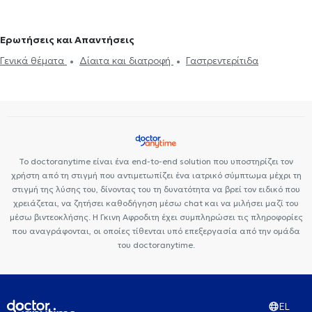
Διαιτολόγοι - Διατροφολόγοι στου Ζωγράφου
Διαιτολόγοι -
Ιδιωτικά Πολυιατρεία
Center NT-CardioMetabolics
Ιάζω
Διατροφολόγοι στη Νέα Ερυθραία
Διαιτολόγοι - Διατροφολόγοι
Ερωτήσεις και Απαντήσεις
στο Περιστέρι
Διαιτολόγοι - Διατροφολόγοι στη Μεταμόρφωση
Γενικά θέματα
Δίαιτα και διατροφή
Γαστρεντερίτιδα
Το doctoranytime είναι ένα end-to-end solution που υποστηρίζει τον
χρήστη από τη στιγμή που αντιμετωπίζει ένα ιατρικό σύμπτωμα μέχρι τη
στιγμή της λύσης του, δίνοντας του τη δυνατότητα να βρεί τον ειδικό που
χρειάζεται, να ζητήσει καθοδήγηση μέσω chat και να μιλήσει μαζί του
μέσω βιντεοκλήσης. Η Γκινη Αφροδιτη έχει συμπληρώσει τις πληροφορίες
που αναγράφονται, οι οποίες τίθενται υπό επεξεργασία από την ομάδα
του doctoranytime.
EL