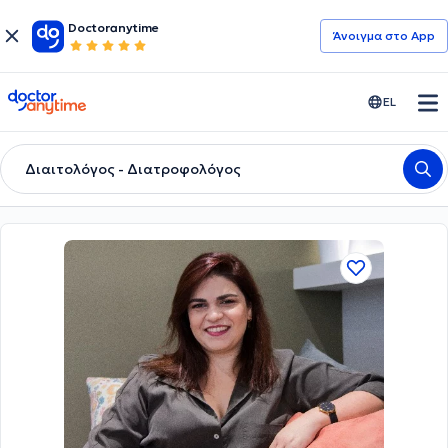
Doctoranytime
Άνοιγμα στο App
doctoranytime
EL
Διαιτολόγος - Διατροφολόγος