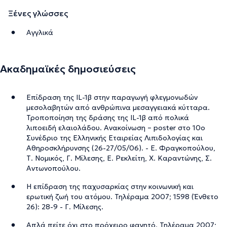
Ξένες γλώσσες
Αγγλικά
Ακαδημαϊκές δημοσιεύσεις
Επίδραση της IL-1β στην παραγωγή φλεγμονωδών
μεσολαβητών από ανθρώπινα μεσαγγειακά κύτταρα.
Τροποποίηση της δράσης της IL-1β από πολικά
λιποειδή ελαιολάδου. Ανακοίνωση – poster στο 10ο
Συνέδριο της Ελληνικής Εταιρείας Λιπιδολογίας και
Αθηροσκλήρυνσης (26-27/05/06). - Ε. Φραγκοπούλου,
Τ. Νομικός, Γ. Μίλεσης, Ε. Ρεκλείτη, Χ. Καραντώνης, Σ.
Αντωνοπούλου.
Η επίδραση της παχυσαρκίας στην κοινωνική και
ερωτική ζωή του ατόμου. Τηλέραμα 2007; 1598 (Ένθετο
26): 28-9 - Γ. Μίλεσης.
Απλά πείτε όχι στο πρόχειρο φαγητό. Τηλέραμα 2007;