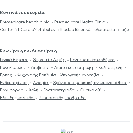
Κοντινά νοσοκομεία
Premedicare health clinic
Premedicare Health Clinic
Center NT-CardioMetabolics
Bioclab Ιδιωτικά Πολυιατρεία
Ιάζω
Ερωτήσεις και Απαντήσεις
Γενικά θέματα
Θεραπεία Ακμής
Πολυκυστικές ωοθήκες
Πονοκέφαλος
Διαβήτης
Δίαιτα και διατροφή
Χοληστερίνη
Έρπης
Ψυχογενής Βουλιμία - Ψυχογενής Ανορεξία
Ενδομητρίωση
Αναιμία
Χρόνια αποφρακτική πνευμονοπάθεια
Παχυσαρκία
Χολή
Γαστρεντερίτιδα
Ουρικό οξύ
Ελκώδης κολίτιδα
Ρευματοειδής αρθρίτιδα