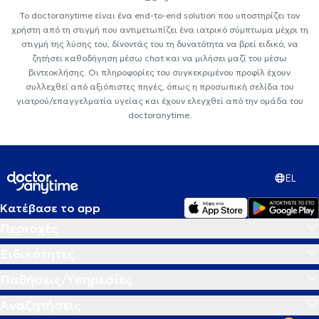
Το doctoranytime είναι ένα end-to-end solution που υποστηρίζει τον
χρήστη από τη στιγμή που αντιμετωπίζει ένα ιατρικό σύμπτωμα μέχρι τη
στιγμή της λύσης του, δίνοντάς του τη δυνατότητα να βρεί ειδικό, να
ζητήσει καθοδήγηση μέσω chat και να μιλήσει μαζί του μέσω
βιντεοκλήσης. Οι πληροφορίες του συγκεκριμένου προφίλ έχουν
συλλεχθεί από αξιόπιστες πηγές, όπως η προσωπική σελίδα του
γιατρού/επαγγελματία υγείας και έχουν ελεγχθεί από την ομάδα του
doctoranytime.
EL
Κατέβασε το app
Περιοχές
Ειδικότητες
Παθήσεις/Υπηρεσίες
Αναζητήσεις