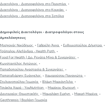
Διαιτολόγοι - Διατροφολόγοι στο Περιστέρι
Διαιτολόγοι - Διατροφολόγοι στο Κουκάκι
Διαιτολόγοι - Διατροφολόγοι στα Σεπόλια
Δημοφιλείς Διαιτολόγοι - Διατροφολόγοι στους
Αμπελόκηπους
Μοσχονάς Νικόδημος
Γαβριέλη Άννα
Ευθυμιοπούλου Δήμητρα
Τσάπαλου Αλεξάνδρα - Health Path
Food For Health | Δρ. Ρενάτα Μίχα & Συνεργάτες
Κωνσταντέλος Αντώνιος
Παπαδοπούλου Αναστασία & Συνεργάτες
Παπαταξιάρχης Ευάγγελος
Χαμορούσου Παναγιώτα
Στυλιανοπούλου Γεωργία
Βλάμη Μαριάντζελα
Τσιάκλα Χαρά - YouNutrition
Μαρίκου Φωτεινή
Δευτεραίος Θεμιστοκλής
Μαμαλάκη Ειρήνη
Μακρή Μαρίνα
Geothrepsis | Βερλέκη Γεωργία