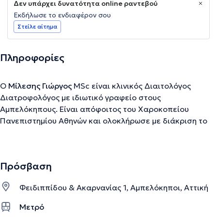
Δεν υπάρχει δυνατότητα online ραντεβού
Εκδήλωσε το ενδιαφέρον σου
Στείλε αίτημα
Πληροφορίες
Ο
Μίλεσης Γιώργος
MSc είναι κλινικός Διαιτολόγος
Διατροφολόγος με ιδιωτικό γραφείο στους
Αμπελόκηπους. Είναι απόφοιτος του Χαροκοπείου
Πανεπιστημίου Αθηνών και ολοκλήρωσε με διάκριση το
διετές μεταπτυχιακό πρόγραμμα Εφαρμοσμένης Κλινικής
Διατροφής του ίδιου Πανεπιστημίου. Διατελεί ιδρυτικό
μέλος και επιστημονικός διευθυντής της ομάδας κλινικών
Πρόσβαση
διαιτολόγων "Δια.. της Τροφής". Στο ιδιωτικό του γραφείο
η θεραπευτική του προσέγγιση στηρίζεται σε δυο
Φειδιππίδου & Ακαρνανίας 1, Αμπελόκηποι, Αττική
πυλώνες: την ενσυναίσθηση και τη βιοχημεία του
εγκεφάλου και του σώματός μας. Θεωρώντας ότι η
Μετρό
μακροπρόθεσμη λύση πρέπει να έρθει από την πλευρά