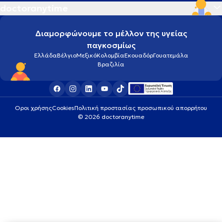
doctoranytime
Διαμορφώνουμε το μέλλον της υγείας
παγκοσμίως
Ελλάδα
Βέλγιο
Μεξικό
Κολομβία
Εκουαδόρ
Γουατεμάλα
Βραζιλία
Οροι χρήσης
Cookies
Πολιτική προστασίας προσωπικού απορρήτου
© 2026 doctoranytime