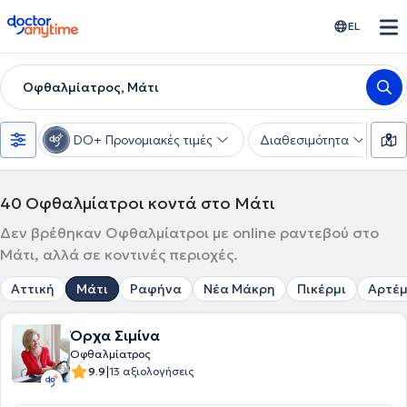
doctoranytime
EL
Οφθαλμίατρος, Μάτι
DO+ Προνομιακές τιμές
Διαθεσιμότητα
Υ
40
Οφθαλμίατροι κοντά στο Μάτι
Δεν βρέθηκαν Οφθαλμίατροι με online ραντεβού στο
Μάτι, αλλά σε κοντινές περιοχές.
Αττική
Μάτι
Ραφήνα
Νέα Μάκρη
Πικέρμι
Αρτέμ
Όρχα Σιμίνα
Οφθαλμίατρος
|
9.9
13 αξιολογήσεις