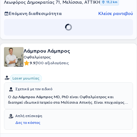
Λεωφόρος Δημοκρατίας 71, Μελίσσια, ΑΤΤΙΚΗ
13,2 km
Επόμενη διαθεσιμότητα
Κλείσε ραντεβού
Λάμπρου Λάμπρος
Οφθαλμίατρος
|
9.9
100 αξιολογήσεις
Laser μυωπίας
Σχετικά με τον ειδικό
Ο Δρ
Λάμπρου Λάμπρος
MD, PhD είναι Οφθαλμίατρος και
διατηρεί ιδιωτικό Ιατρείο στα Μελίσσια Αττικής. Είναι πτυχιούχος
της Ιατρικής Σχολής του Εθνικού & Καποδιστριακού Πανεπιστημίου
Αθηνών και Διδάκτωρ της Ιατρικής Σχολής του Δημοκριτείου
Απλή επίσκεψη
Πανεπιστημίου Θράκης. Ειδικεύτηκε στην Οφθαλμολογία στην
Δες το κόστος
Οφθαλμολογική Κλινική του Νοσοκομείου «Κοργιαλένειο -
Μπενάκειο Ερυθρός Σταυρός» των Αθηνών. Μετά την ολοκλήρωση
της ειδικότητας, μετέβη στη Σουηδία για περαιτέρω ειδίκευση στα