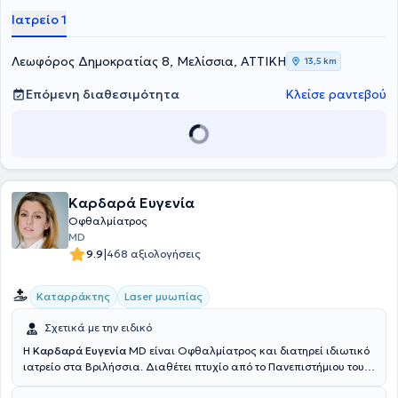
πεδία του γλαυκώματος, καταρράκτη και ωχράς κηλίδας. Υπήρξε
Ιατρείο 1
επί σειρά ετών επιμελητής στο Πανεπιστημιακό Νοσοκομείο Skånes
Universitetssjukhus στο Malmö/Lund και στο Νοσοκομείο Södra
Älvsborgsjsukhus, όπου διετέλεσε επίσης υπεύθυνος γλαυκώματος
Λεωφόρος Δημοκρατίας 8, Μελίσσια, ΑΤΤΙΚΗ
13,5 km
και υπεύθυνος της εκπαίδευσης των ειδικευομένων στον τομέα
αυτό. Έχει συμμετάσχει σε σειρά συνεδρίων και εκπαιδευτικών
Επόμενη διαθεσιμότητα
Κλείσε ραντεβού
σεμιναρίων.
Καρδαρά Ευγενία
Οφθαλμίατρος
MD
|
9.9
468 αξιολογήσεις
Καταρράκτης
Laser μυωπίας
Σχετικά με την ειδικό
Η
Καρδαρά Ευγενία
MD είναι Οφθαλμίατρος και διατηρεί ιδιωτικό
ιατρείο στα Βριλήσσια. Διαθέτει πτυχίο από το Πανεπιστήμιου του
Ντέμπρετσεν στην Ουγγαρία και είναι εξειδικευμένος στη