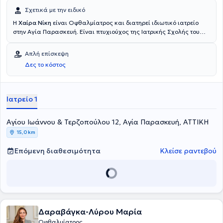
Σχετικά με την ειδικό
Η
Χαίρα Νίκη
είναι Οφθαλμίατρος και διατηρεί ιδιωτικό ιατρείο
στην Αγία Παρασκευή. Είναι πτυχιούχος της Ιατρικής Σχολής του
Εθνικού και Καποδιστριακού Πανεπιστημίου Αθηνών και έχει
εργαστεί ως Consultant Ophthalmic Surgeon στο Guy's & St
Απλή επίσκεψη
Thomas' Hospital του Λονδίνου. Η γιατρός εξειδικεύεται στην
Δες το κόστος
πάθηση της ωχράς κηλίδας και στη χειρουργική του καταρράκτη.
Στο ιδιωτικό της ιατρείο προσφέρει πλήθος υπηρεσιών, σεβόμενη τις
ανάγκες εκάστοτε ασθενούς.
Ιατρείο 1
Αγίου Ιωάννου & Τερζοπούλου 12, Αγία Παρασκευή, ΑΤΤΙΚΗ
15,0 km
Επόμενη διαθεσιμότητα
Κλείσε ραντεβού
Δαραβάγκα-Λύρου Μαρία
Οφθαλμίατρος