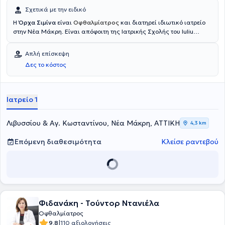
Σχετικά με την ειδικό
Η
Όρχα Σιμίνα
είναι
Οφθαλμίατρος
και διατηρεί ιδιωτικό ιατρείο
στην Νέα Μάκρη. Είναι απόφοιτη της Ιατρικής Σχολής του Iuliu
Hațieganu University of Medicine and Pharmacy και διαθέτει
πολυετή εμπειρία στον τομέα της οφθαλμολογίας. Έχει εκπαιδευτεί
Απλή επίσκεψη
και εργαστεί σε μεγάλα νοσοκομεία της Ελλάδας, όπως το
Δες το κόστος
νοσοκομείο Ερυθρός Σταυρός και το Γενικό Νοσοκομείο Αθηνών
"Γεώργιος Γεννηματάς", ενώ έχει διατελέσει και επιστημονικός
συνεργάτης σε εξειδικευμένο τμήμα οφθαλμικών φλεγμονών. Στο
ο
φθαλμολογικό ιατρείο
της προσφέρει ολοκληρωμένες υπηρεσίες
Ιατρείο 1
οφθαλμολογικής φροντίδας
Λιβυσσίου & Αγ. Κωσταντίνου, Νέα Μάκρη, ΑΤΤΙΚΗ
4,3 km
Επόμενη διαθεσιμότητα
Κλείσε ραντεβού
Φιδανάκη - Τούντορ Ντανιέλα
Οφθαλμίατρος
|
9.8
110 αξιολογήσεις