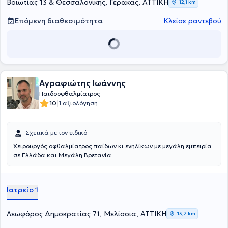
μελέτη παθήσεων ώχρας κηλίδας, βυθοσκόπηση και σκιασκοπία
Βοιωτίας 13 & Θεσσαλονίκης, Γέρακας, ΑΤΤΙΚΗ
12,1 km
για διαθλαστικές ανωμαλίες παιδιών. Τέλος, είναι συμβεβλημένη
ιατρός για εξετάσεις υποψήφιων οδηγών και είναι Συνεργάτης
Επόμενη διαθεσιμότητα
Κλείσε ραντεβού
Οφθαλμίατρος στην Eye Day Clinic.
Αγραφιώτης Ιωάννης
Παιδοοφθαλμίατρος
|
10
1 αξιολόγηση
Σχετικά με τον ειδικό
Χειρουργός οφθαλμίατρος παίδων κι ενηλίκων με μεγάλη εμπειρία
σε Ελλάδα και Μεγάλη Βρετανία
Ιατρείο 1
Λεωφόρος Δημοκρατίας 71, Μελίσσια, ΑΤΤΙΚΗ
13,2 km