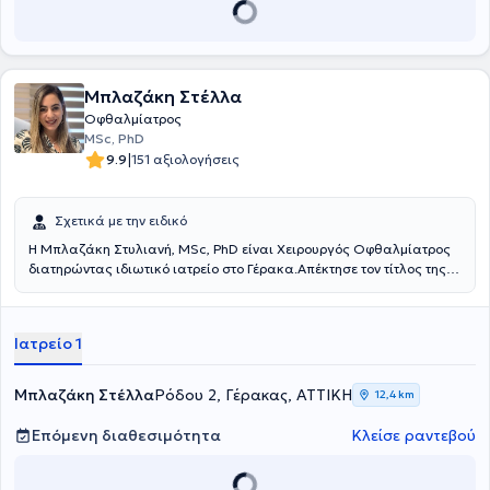
αμφιβληστροειδούς (Διαβητική Αμφιβληστροειδοπάθεια, Παθήσεις
Ωχράς Κηλίδος κ.λ.π.). Διατελεί επιστημονικός συνεργάτης της
Α΄οφθαλμολογικής Κλινικής του Νοσοκομείου "ΕΡΡΙΚΟΣ ΝΤΥΝΑΝ",
της Οφθαλμολογικής Κλινικής "ΥΠΑΠΑΝΤΗ", του Οφθαλμολογικού
Μπλαζάκη Στέλλα
Ινστιτούτου «ΟΜΜΑ» καθώς και του "ΑΘΗΝΑΪΚΟΥ ΔΙΑΘΛΑΣΤΙΚΟΥ
ΚΕΝΤΡΟΥ". Τέλος, έχει δημοσιεύσει 26 επιστημονικές εργασίες σε
Οφθαλμίατρος
πανελλήνια και διεθνή οφθαλμολογικά συνέδρια καθώς και
MSc, PhD
συμμετάσχει σε στρογγυλές τράπεζες, κλινικά φροντιστήρια και ως
|
9.9
151 αξιολογήσεις
εκπαιδευτής σε πειραματικά χειρουργεία για νεότερους
συναδέλφους.
Σχετικά με την ειδικό
Η Μπλαζάκη Στυλιανή, MSc, PhD είναι Χειρουργός Οφθαλμίατρος
διατηρώντας ιδιωτικό ιατρείο στο Γέρακα.Απέκτησε τον τίτλος της
Ιατρικής από την Ιατρική Σχολή του Πανεπιστημίου Κρήτης.
Ειδικεύτηκε στην Πανεπιστημιακή Οφθαλμολογική Κλινική
Ηρακλείου Κρήτης. Ως ενεργό μέλος της ομάδας του Εργαστηρίου
Ιατρείο 1
Οπτικής και Όρασης (πρώην ΒΕΜΜΟ) του Πανεπιστημίου Κρήτης
από το 2012 έως σήμερα με επικεφαλή τον καθηγητή κ Παλλήκαρη
και τον καθηγητή κ Κυμιωνή έχει εξειδικευτεί στη διαθλαστική
Μπλαζάκη Στέλλα
Ρόδου 2, Γέρακας, ΑΤΤΙΚΗ
12,4 km
χειρουργική (laser μυωπίας, υπερμετρωπίας, αστιγματισμού, cross
linking). Tην περίοδο παραμονής της στο τμήμα Αμφιβληστροειδούς
Επόμενη διαθεσιμότητα
Κλείσε ραντεβού
της Πανεπιστημιακής Οφθαλμολογικής κλινικής του Ηρακλείου υπο
την επίβλεψη του καθηγητή κ Τσιλιμπάρη ως ειδικευόμενη και ως
επιστημονικός συνεργάτης εμβάθυνε το πεδίο γνώσεών της στη