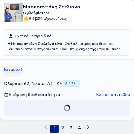
Μπουραντάνη Στελιάνα
Οφθαλμίατρος
|
9.9
234 αξιολογήσεις
Σχετικά με την ειδικό
Η
Μπουραντάνη Στελιάνα
είναι Οφθαλμίατρος και διατηρεί
ιδιωτικό ιατρείο στην Νίκαια. Είναι πτυχιούχος της Στρατιωτικής
Σχολής Αξιωματικών Σωμάτων του Αριστοτέλειου Πανεπιστημίου
Θεσσαλονίκης και ειδικεύτηκε στην Οφθαλμολογία στο ναυτικό
νοσοκομείο Αθηνών. Κατόπιν, ειδικεύτηκε ως Χειρουργός
Ιατρείο 1
Οφθαλμίατρος στην Οφθαλμολογική Κλινική του γενικού
νοσοκομείου Ερυθρός Σταυρός «Κοργιαλένειο-Μπενάκειο», όπου
ασχολήθηκε με ένα πλήθος περιστατικών, καθώς και με την
Ολύμπου 62, Νίκαια, ΑΤΤΙΚΗ
3,3 km
αντιμετώπισή τους. Το 2015 απέκτησε την ειδικότητα της
οφθαλμολογίας, καθώς και το Ευρωπαικό Δίπλωμα
Επόμενη διαθεσιμότητα
Κλείσε ραντεβού
Οφθαλμολογίας και στην συνέχεια, εξειδικεύτηκε στην οφθαλμική
υπερηχογραφία στην Οφθαλμολογική Κλινική του Ερυθρού
Σταυρού. Σήμερα, είναι επιμελήτρια στην Οφθαλμολογική Κλινική
του ναυτικού νοσοκομείου Αθηνών και συνεργάζεται με τις
μεγαλύτερες ιδιωτικές οφθαλμολογικές κλινικές. Άξιο αναφοράς
είναι η διαρκής συμμετοχή της σε συνέδρια με ανακοινώσεις και
1
2
3
4
διαλέξεις, όπως και η συμμετοχή της στο 1st Eastern European