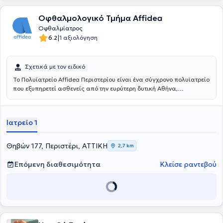
Οφθαλμολογικό Τμήμα Affidea
Οφθαλμίατρος
|
6.2
1 αξιολόγηση
Σχετικά με τον ειδικό
Το Πολυϊατρείο Affidea Περιστερίου είναι ένα σύγχρονο πολυϊατρείο
που εξυπηρετεί ασθενείς από την ευρύτερη δυτική Αθήνα,
προσφέροντας ολοκληρωμένη πρωτοβάθμια και εξειδικευμένη
φροντίδα υγείας κάτω από μία οροφή. Με εξειδικευμένους ιατρούς
σε ένα πλατύ φάσμα ειδικοτήτων, το κέντρο καλύπτει τις ανάγκες
Ιατρείο 1
ολόκληρης της οικογένειας - από προληπτικούς ελέγχους έως
εξειδικευμένη διάγνωση και παρακολούθηση.
Θηβών 177, Περιστέρι, ΑΤΤΙΚΗ
2,7 km
Επόμενη διαθεσιμότητα
Κλείσε ραντεβού