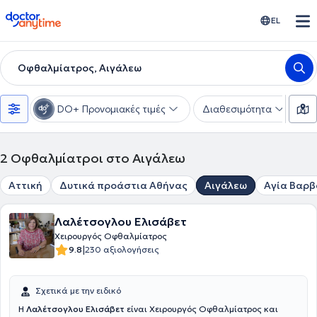
doctoranytime
EL
Οφθαλμίατρος, Αιγάλεω
DO+ Προνομιακές τιμές
Διαθεσιμότητα
Υ
2
Οφθαλμίατροι στο Αιγάλεω
Αττική
Δυτικά προάστια Αθήνας
Αιγάλεω
Αγία Βαρ
Λαλέτσογλου Ελισάβετ
Χειρουργός Οφθαλμίατρος
|
9.8
230 αξιολογήσεις
Σχετικά με την ειδικό
Η
Λαλέτσογλου Ελισάβετ
είναι Χειρουργός Οφθαλμίατρος και