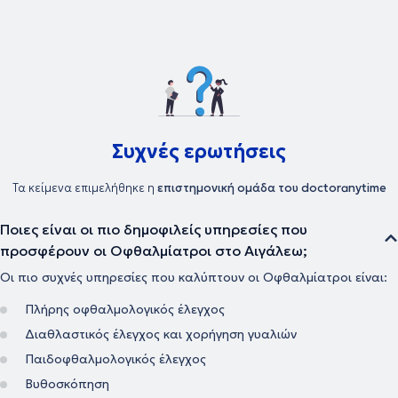
Ophthalmic Summer Academy. Επιπροσθέτως, είναι μέλος της
Ελληνικής Οφθαλμολογικής Εταιρείας και της Ελληνικής Εταιρείας
Υαλοειδούς - αμφιβληστροειδούς. Τέλος, αναλαμβάνει περιστατικά
που άπτονται όλου του φάσματος της οφθαλμολογίας, ενώ αξίζει
να σημειωθεί ότι εξειδικεύεται στο laser μυωπίας, στην χειρουργική
καταρράκτη και στην ωχρά κηλίδα.
Συχνές ερωτήσεις
Τα κείμενα επιμελήθηκε η
επιστημονική ομάδα του doctoranytime
Ποιες είναι οι πιο δημοφιλείς υπηρεσίες που
προσφέρουν οι Οφθαλμίατροι στο Αιγάλεω;
Οι πιο συχνές υπηρεσίες που καλύπτουν οι Οφθαλμίατροι είναι:
Πλήρης οφθαλμολογικός έλεγχος
Διαθλαστικός έλεγχος και χορήγηση γυαλιών
Παιδοφθαλμολογικός έλεγχος
Βυθοσκόπηση