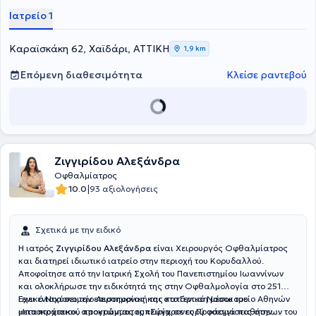
γιατρός έχει διατελέσει συνεργάτης του Ερευνητικού Ινστιτούτου
Ιατρείο 1
Οπτικής και Όρασης του Πανεπιστημίου Κρήτης, δίπλα στον
Καθηγητή Ι. Παλλήκαρη.
Καραϊσκάκη 62, Χαϊδάρι, ΑΤΤΙΚΗ
1,9 km
Επόμενη διαθεσιμότητα
Κλείσε ραντεβού
Ζιγγιρίδου Αλεξάνδρα
Οφθαλμίατρος
|
10.0
93 αξιολογήσεις
Σχετικά με την ειδικό
Η ιατρός
Ζιγγιρίδου Αλεξάνδρα
είναι Χειρουργός Οφθαλμίατρος
και διατηρεί ιδιωτικό ιατρείο στην περιοχή του Κορυδαλλού.
Αποφοίτησε από την Ιατρική Σχολή του Πανεπιστημίου Ιωαννίνων
και ολοκλήρωσε την ειδικότητά της στην Οφθαλμολογία στο 251
Γενικό Νοσοκομείο Αεροπορίας και στο Γενικό Νοσοκομείο Αθηνών
Έχει ενισχύσει την επιστημονική της κατάρτιση μέσω του
«Ιπποκράτειο», αποκτώντας εμπειρία σε ευρύ φάσμα παθήσεων του
μεταπτυχιακού προγράμματος «Σύγχρονες Προσεγγίσεις στην