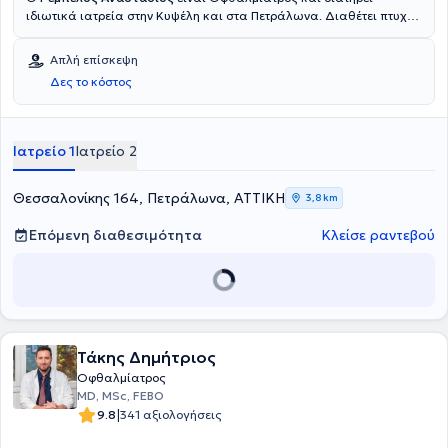
ιδιωτικά ιατρεία στην Κυψέλη και στα Πετράλωνα. Διαθέτει πτυχίο
ιατρικής από την Ιατρική Σχολή του Εθνικού και Καποδιστριακού
Πανεπιστημίου Αθηνών και ειδικεύτηκε στην Οφθαλμολογία, στο
Απλή επίσκεψη
Γενικό Νοσοκομείο Αθηνών “Ιπποκράτειο”. Έχει εργαστεί ως
Δες το κόστος
οφθαλμίατρος στο ΙΚΑ Κεραμεικού. Τέλος, παρακολουθεί πλήθος
συνεδρίων στα πλαίσια της συνεχούς κατάρτισης και είναι μέλος
του Ιατρικού Συλλόγου Αθηνών.
Ιατρείο 1
Ιατρείο 2
Θεσσαλονίκης 164, Πετράλωνα, ΑΤΤΙΚΗ
3,8 km
Επόμενη διαθεσιμότητα
Κλείσε ραντεβού
Τάκης Δημήτριος
Οφθαλμίατρος
MD, MSc, FEBO
|
9.8
341 αξιολογήσεις