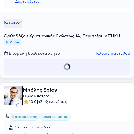
Δες το κόστος
Ιατρείο 1
Ορθοδόξου Χριστιανικής Ενώσεως 14, Περιστέρι, ΑΤΤΙΚΗ
2,5 km
Επόμενη διαθεσιμότητα
Κλείσε ραντεβού
Μπόλης Ερίον
Οφθαλμίατρος
|
10.0
43 αξιολογήσεις
Καταρράκτης
Laser μυωπίας
Σχετικά με τον ειδικό