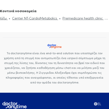
Προσώπου (Lifting)
Αποκόλληση αμφιβληστροειδούς
Fillers
Στραβισμός
Οφθαλμίατροι στο Πέραμα
Οφθαλμίατροι στην Κυψέλη
Βλεφαροπλαστική
Γλαύκωμα
Καταρράκτης
Ωχρά κηλίδα
Κοντινά νοσοκομεία
Laser μυωπίας
Ιάζω
Center NT-CardioMetabolics
Premedicare health clinic
Bioclab Ιδιωτικά Πολυιατρεία
Premedicare Health Clinic
Το doctoranytime είναι ένα end-to-end solution που υποστηρίζει τον
χρήστη από τη στιγμή που αντιμετωπίζει ένα ιατρικό σύμπτωμα μέχρι τη
στιγμή της λύσης του, δίνοντας του τη δυνατότητα να βρεί τον ειδικό που
χρειάζεται, να ζητήσει καθοδήγηση μέσω chat και να μιλήσει μαζί του
μέσω βιντεοκλήσης. Η Ζιγγιριδου Αλεξανδρα έχει συμπληρώσει τις
πληροφορίες που αναγράφονται, οι οποίες τίθενται υπό επεξεργασία
από την ομάδα του doctoranytime.
EL