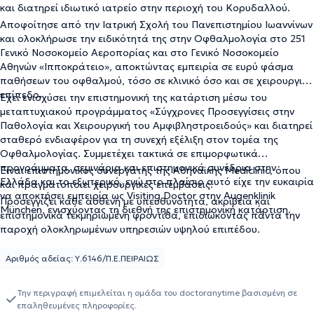
και διατηρεί ιδιωτικό ιατρείο στην περιοχή του Κορυδαλλού.
Αποφοίτησε από την Ιατρική Σχολή του Πανεπιστημίου Ιωαννίνων
και ολοκλήρωσε την ειδικότητά της στην Οφθαλμολογία στο 251
Γενικό Νοσοκομείο Αεροπορίας και στο Γενικό Νοσοκομείο
Αθηνών «Ιπποκράτειο», αποκτώντας εμπειρία σε ευρύ φάσμα
παθήσεων του οφθαλμού, τόσο σε κλινικό όσο και σε χειρουργικό
επίπεδο.
Έχει ενισχύσει την επιστημονική της κατάρτιση μέσω του
μεταπτυχιακού προγράμματος «Σύγχρονες Προσεγγίσεις στην
Παθολογία και Χειρουργική του Αμφιβληστροειδούς» και διατηρεί
σταθερό ενδιαφέρον για τη συνεχή εξέλιξη στον τομέα της
Οφθαλμολογίας. Συμμετέχει τακτικά σε επιμορφωτικά
προγράμματα, σεμινάρια και επιστημονικά συνέδρια στην
Είναι επιστημονικός συνεργάτης της Αθηναϊκής Mediclinic, όπου
Ελλάδα και το εξωτερικό, ενώ στο πλαίσιο αυτό είχε την ευκαιρία
και πραγματοποιεί χειρουργικές επεμβάσεις.
να αποκτήσει εμπειρία ως Visiting Doctor στην Augenklinik
Προσεγγίζει κάθε ασθενή με υπευθυνότητα, ακρίβεια και
München, ενισχύοντας τη διεθνή της επιστημονική κατάρτιση.
επιστημονικά τεκμηριωμένη φροντίδα, επιδιώκοντας πάντα την
παροχή ολοκληρωμένων υπηρεσιών υψηλού επιπέδου.
Αριθμός αδείας: Υ.6146/Π.Ε.ΠΕΙΡΑΙΩΣ
Την περιγραφή επιμελείται η ομάδα του doctoranytime βασισμένη σε
επαληθευμένες πληροφορίες.