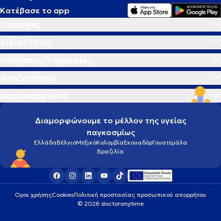
Κατέβασε το app
Περιοχές
Ειδικότητες
Παθήσεις/Υπηρεσίες
Αναζητήσεις
doctoranytime
Διαμορφώνουμε το μέλλον της υγείας
παγκοσμίως
Ελλάδα
Βέλγιο
Μεξικό
Κολομβία
Εκουαδόρ
Γουατεμάλα
Βραζιλία
Οροι χρήσης
Cookies
Πολιτική προστασίας προσωπικού απορρήτου
© 2026 doctoranytime