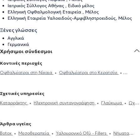
Ιατρικός Σύλλογος Αθήνας , Ειδικό μέλος
Ελληνική Οφθαλμολογική Εταιρεία , Μέλος
Ελληνική Εταιρεία Υαλοειδούς-Αμφιβληστροειδούς, Μέλος
Ξένες γλώσσες
Αγγλικά
Γερμανικά
Χρήσιμοι σύνδεσμοι
Κοντινές περιοχές
Οφθαλμίατροι στη Νίκαια
Οφθαλμίατροι στο Κερατσίνι
Οφθαλμίατροι στο Χαϊδάρι
Οφθαλμίατροι στο Αιγάλεω
Οφθαλμίατροι στον Πειραιά
Οφθαλμίατροι στον Ταύρο
Σχετικές υπηρεσίες
Οφθαλμίατροι στους Αμπελόκηπους
Οφθαλμίατροι στην Καλλιθέα
Καταρράκτης
Ηλεκτρονική συνταγογράφηση
Γλαύκωμα
Ωχρά
Οφθαλμίατροι στο Περιστέρι
Οφθαλμίατροι στα Πετράλωνα
κηλίδα
Επιπεφυκίτιδα
Κριθαράκι
Αστιγματισμός
Μυωπία
Οφθαλμίατροι στον Κολωνό
Οφθαλμίατροι στην Αθήνα
Υπερμετρωπία
PRK
Βλεφαροπλαστική
Laser μυωπίας
Οφθαλμίατροι στη Νέα Σμύρνη
Οφθαλμίατροι στα Σεπόλια
Άρθρα υγείας
Χαλάζιο
Κερατόκωνος
Φλουοροαγγειογραφία
Πιστοποιητικά
Οφθαλμίατροι στο Κουκάκι
Οφθαλμίατροι στο Παλαιό Φάληρο
Botox
Μεσοθεραπεία
Υαλουρονικό Οξύ - Fillers
Νήματα
υγείας για εργασία
Botox
Μεσοθεραπεία
Υαλουρονικό Οξύ -
Οφθαλμίατροι στο Σύνταγμα
Οφθαλμίατροι στο Ίλιον