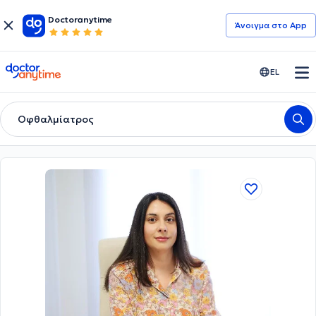
Doctoranytime
Άνοιγμα στο App
doctoranytime
EL
Οφθαλμίατρος