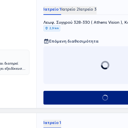
Ιατρείο 1
Ιατρείο 2
Ιατρείο 3
Λεωφ. Συγγρού 328-330 ( Athens Vision ), 
2,9 km
Επόμενη διαθεσιμότητα
αι διατηρεί
ει εξειδίκευση
πολυετή
ακών, παρέχει
πιπέδου
λος της
αι κλινικά και
Κλείσε ραντεβού
. Είναι
επιστημίου
κομείο Νίκαιας
O στο Παρίσι
όρης Π.
Ιατρείο 1
ράκτη. Το 2019