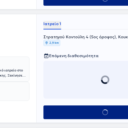
Ιατρείο 1
Στρατηγού Κοντούλη 4 (5ος όροφος), Κουκ
2,9 km
Επόμενη διαθεσιμότητα
κό ιατρείο στο
κης. Ξεκίνησε
παίδευση της
εις
κλινική όσο
 συνέδρια
το εξωτερικό
ων σε ελληνικά
ασιών που
Κλείσε ραντεβού