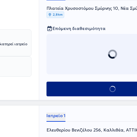
ιστριακού
ή της
Πλατεία Χρυσοστόμου Σμύρνης 10, Νέα Σμ
και excimer
2,8 km
ακούς, τη
ας του
Επόμενη διαθεσιμότητα
ατηρεί ιατρείο
Κλείσε ραντεβού
Ιατρείο 1
Ελευθερίου Βενιζέλου 256, Καλλιθέα, ΑΤΤ