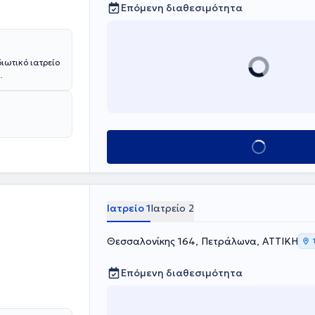
Επόμενη διαθεσιμότητα
ιωτικό ιατρείο
ά του στην
.
ήμερα αποτελεί
e Hospital" στη
ι εργαστεί σε
Κλείσε ραντεβού
γιατρός είναι
της Ευρωπαϊκής
Ιατρείο 1
Ιατρείο 2
Θεσσαλονίκης 164, Πετράλωνα, ΑΤΤΙΚΗ
Επόμενη διαθεσιμότητα