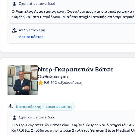
Σχετικά με τον ειδικό
Ο
Ρέμπελος Αναστάσιος
είναι Οφθαλμίατρος και διατηρεί ιδιωτικά ι
Κυψέλη και στα Πετράλωνα. Διαθέτει πτυχίο ιατρικής από την Ιατρική
Εθνικού και Καποδιστριακού Πανεπιστημίου Αθηνών και ειδικεύτηκε σ
Οφθαλμολογία, στο Γενικό Νοσοκομείο Αθηνών “Ιπποκράτειο”. Έχει ερ
Απλή επίσκεψη
οφθαλμίατρος στο ΙΚΑ Κεραμεικού. Τέλος, παρακολουθεί πλήθος συν
Δες το κόστος
πλαίσια της συνεχούς κατάρτισης και είναι μέλος του Ιατρικού Συλλό
Ντερ-Γκαραπετιάν Βάτσε
Οφθαλμίατρος
|
9.9
140 αξιολογήσεις
Καταρράκτης
Laser μυωπίας
Σχετικά με τον ειδικό
O
Ντερ-Γκαραπετιάν Βάτσε
είναι Οφθαλμίατρος και διατηρεί ιδιωτικ
Καλλιθέα. Σπούδασε στην Ιατρική Σχολή του Yerevan State Medical Uni