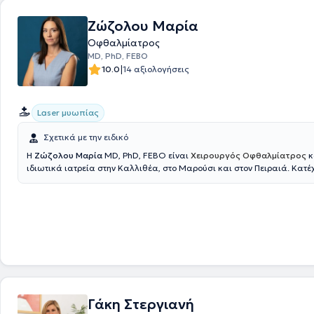
Ζώζολου Μαρία
Οφθαλμίατρος
MD, PhD, FEBO
|
10.0
14 αξιολογήσεις
Laser μυωπίας
Σχετικά με την ειδικό
Η
Ζώζολου Μαρία
MD, PhD, FEBO είναι
Χειρουργός Οφθαλμίατρος
κ
ιδιωτικά ιατρεία στην Καλλιθέα, στο Μαρούσι και στον Πειραιά. Κατέχ
στη διαθλαστική χειρουργική και τη χειρουργική του καταρράκτη. Με 
εμπειρία στη χρήση σύγχρονων laser τεχνολογιών και premium ενδοφ
ολοκληρωμένη αντιμετώπιση διαθλαστικών ανωμαλιών και υψηλού ε
φροντίδα σε ασθενείς με καταρράκτη. Από το 2015 αποτελεί βασικό μέ
ιατρικής ομάδας του Athens Vision Eye Institute, όπου δραστηριοποιείτ
χειρουργικά στο πλήρες φάσμα των παθήσεων του προσθίου ημιμορίου
πτυχιούχος της Ιατρικής Σχολής του Εθνικού και Καποδιστριακού Παν
Αθηνών, κάτοχος της ειδικότητας Οφθαλμολογίας από το Γενικό Νοσο
“Άγιος Παντελεήμων”, ενώ το 2014 απέκτησε τον ευρωπαϊκό τίτλο FEB
και το 2015 ολοκλήρωσε την Κλινική και Χειρουργική Υποτροφία “Γρηγ
Γάκη Στεργιανή
Γεωργαρίου” στη Διαθλαστική Χειρουργική και τη Χειρουργική Καταρ