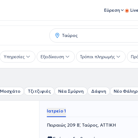
Εύρεση
Liv
Υπηρεσίες
Εξειδίκευση
Τρόποι πληρωμής
Πρό
Μοσχάτο
Τζιτζιφιές
Νέα Σμύρνη
Δάφνη
Νέο Φάληρ
Ιατρείο 1
Πειραιώς 209 Β΄, Ταύρος, ΑΤΤΙΚΗ