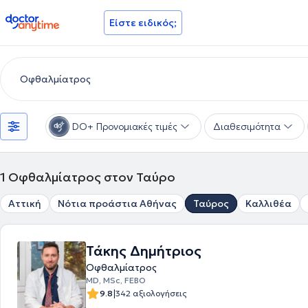
doctoranytime
Είστε ειδικός;
DO+ Προνομιακές τιμές
Διαθεσιμότητα
1
Οφθαλμίατρος στον Ταύρο
Αττική
Νότια προάστια Αθήνας
Ταύρος
Καλλιθέα
Τάκης Δημήτριος
Οφθαλμίατρος
MD, MSc, FEBO
|
9.8
342 αξιολογήσεις