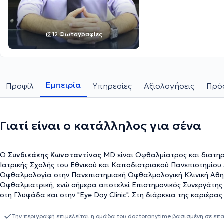
12 Φωτογραφίες
Εμπειρία
Προφίλ
Υπηρεσίες
Αξιολογήσεις
Πρόσ
Γιατί είναι ο κατάλληλος για σένα
Ο
Συνδικάκης Κωνσταντίνος
MD είναι Οφθαλμίατρος και διατηρε
Ιατρικής Σχολής του Εθνικού και Καποδιστριακού Πανεπιστημίου 
Οφθαλμολογία στην Πανεπιστημιακή Οφθαλμολογική Κλινική Αθην
Οφθαλμιατρική, ενώ σήμερα αποτελεί Επιστημονικός Συνεργάτης 
στη Γλυφάδα και στην "Eye Day Clinic". Στη διάρκεια της καριέρας
διατελέσει και καθήκοντα Διευθυντή στο Οφθαλμολογικό Τμήμα της
μέλος της Ελληνικής Οφθαλμολογικής Εταιρείας, της Ελληνικής κ
Την περιγραφή επιμελείται η ομάδα του doctoranytime βασισμένη σε επ