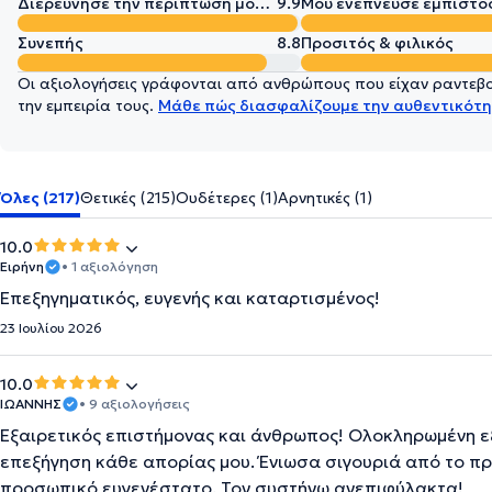
Διερεύνησε την περίπτωσή μου σε βάθος
9.9
Μου ενέπνευσε εμπιστο
Συνεπής
8.8
Προσιτός & φιλικός
Οι αξιολογήσεις γράφονται από ανθρώπους που είχαν ραντεβού
την εμπειρία τους.
Μάθε πώς διασφαλίζουμε την αυθεντικότη
Όλες (217)
Θετικές (215)
Ουδέτερες (1)
Αρνητικές (1)
10.0
Ειρήνη
• 1 αξιολόγηση
Επεξηγηματικός, ευγενής και καταρτισμένος!
23 Ιουλίου 2026
10.0
ΙΩΑΝΝΗΣ
• 9 αξιολογήσεις
Εξαιρετικός επιστήμονας και άνθρωπος! Ολοκληρωμένη ε
επεξήγηση κάθε απορίας μου. Ένιωσα σιγουριά από το πρ
προσωπικό ευγενέστατο. Τον συστήνω ανεπιφύλακτα!