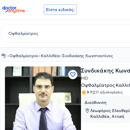
doctoranytime
Είστε ειδικός;
Οφθαλμίατροι
Καλλιθέα
Συνδικάκης Κωνσταντίνος
Συνδικάκης Κωνσ
MD
Οφθαλμίατρος Καλλι
|
9.7
217 αξιολογήσεις
Διεύθυνση
Λεωφόρος Ελευθερίο
Καλλιθέα, Αττική