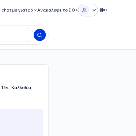
e chat με γιατρό
Ανακάλυψε το DO+
EL
 134, Καλλιθέα,