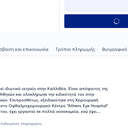
βαση και επικοινωνία
Τρόποι πληρωμής
Βιογραφικό
ί ιδιωτικό ιατρείο στην Καλλιθέα. Είναι απόφοιτος της
Αθηνών και ολοκλήρωσε την ειδικότητά του στην
ών. Επιπροσθέτως, εξειδικεύτηκε στη Χειρουργική
στο Οφθαλμοχειρουργικό Κέντρο "Athens Eye Hospital"
 του, έχει εργαστεί σε πολλά νοσοκομεία, ενώ έχει
 Κλινικής "Παναγία η Οδηγήτρια". Τέλος, ο γιατρός είναι
αι της Ευρωπαϊκής Εταιρείας Καταρράκτη και Διαθλαστικής
αληθευμένες πληροφορίες.