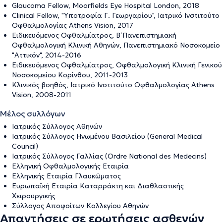
Glaucoma Fellow, Moorfields Eye Hospital London, 2018
Clinical Fellow, "Υποτροφία Γ. Γεωργαρίου", Ιατρικό Ινστιτούτο
Οφθαλμολογίας Athens Vision, 2017
Ειδικευόμενος Οφθαλμίατρος, Β΄ Πανεπιστημιακή
Οφθαλμολογική Κλινική Αθηνών, Πανεπιστημιακό Νοσοκομείο
"Αττικόν", 2014-2016
Ειδικευόμενος Οφθαλμίατρος, Οφθαλμολογική Κλινική Γενικού
Νοσοκομείου Κορίνθου, 2011-2013
Κλινικός βοηθός, Ιατρικό Ινστιτούτο Οφθαλμολογίας Athens
Vision, 2008-2011
Μέλος συλλόγων
Ιατρικός Σύλλογος Αθηνών
Ιατρικός Σύλλογος Ηνωμένου Βασιλείου (General Medical
Council)
Ιατρικός Σύλλογος Γαλλίας (Ordre National des Medecins)
Ελληνική Οφθαλμολογικής Εταιρία
Ελληνικής Εταιρία Γλαυκώματος
Ευρωπαϊκή Εταιρία Καταρράκτη και Διαθλαστικής
Χειρουργικής
Σύλλογος Αποφοίτων Κολλεγίου Αθηνών
Απαντήσεις σε ερωτήσεις ασθενών