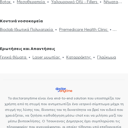
Botox
Μεσοθεραπεία
Υαλουρονικό Οξύ - Fillers
Νήματα
υγείας για εργασία
Botox
Μεσοθεραπεία
Υαλουρονικό Οξύ -
Οφθαλμίατροι στο Νέο Ψυχικό
Οφθαλμίατροι στο Γαλάτσι
Προσώπου (Lifting)
Αποκόλληση αμφιβληστροειδούς
Fillers
Στραβισμός
Οφθαλμίατροι στη Νέα Φιλαδέλφεια
Οφθαλμίατροι στα Άνω
Βλεφαροπλαστική
Γλαύκωμα
Καταρράκτης
Ωχρά κηλίδα
Πατήσια
Κοντινά νοσοκομεία
Laser μυωπίας
Bioclab Ιδιωτικά Πολυιατρεία
Premedicare Health Clinic
Premedicare health clinic
Ιάζω
Center NT-CardioMetabolics
Ερωτήσεις και Απαντήσεις
Γενικά θέματα
Laser μυωπίας
Καταρράκτης
Γλαύκωμα
Το doctoranytime είναι ένα end-to-end solution που υποστηρίζει τον
χρήστη από τη στιγμή που αντιμετωπίζει ένα ιατρικό σύμπτωμα μέχρι τη
στιγμή της λύσης του, δίνοντας του τη δυνατότητα να βρεί τον ειδικό που
χρειάζεται, να ζητήσει καθοδήγηση μέσω chat και να μιλήσει μαζί του
μέσω βιντεοκλήσης. Ο Τσουκανας Δημητριος έχει συμπληρώσει τις
πληροφορίες που αναγράφονται, οι οποίες τίθενται υπό επεξεργασία