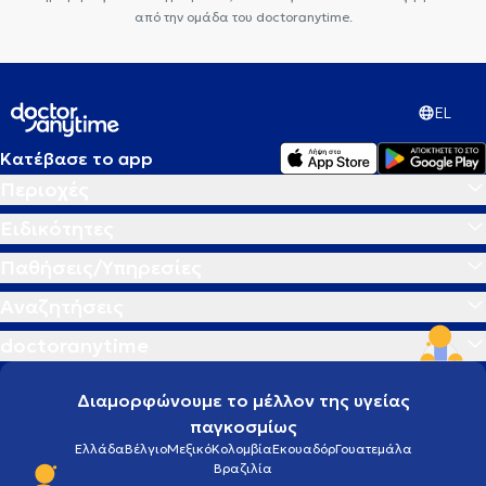
από την ομάδα του doctoranytime.
EL
Κατέβασε το app
Περιοχές
Ειδικότητες
Παθήσεις/Υπηρεσίες
Αναζητήσεις
doctoranytime
Διαμορφώνουμε το μέλλον της υγείας
παγκοσμίως
Ελλάδα
Βέλγιο
Μεξικό
Κολομβία
Εκουαδόρ
Γουατεμάλα
Βραζιλία