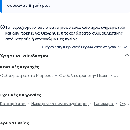
Τσουκανάς Δημήτριος
Το περιεχόμενο των απαντήσεων είναι αυστηρά ενημερωτικό
και δεν πρέπει να θεωρηθεί υποκατάστατο συμβουλευτικής
από ιατρούς ή επαγγελματίες υγείας
Φόρτωση περισσότερων απαντήσεων
Χρήσιμοι σύνδεσμοι
Κοντινές περιοχές
Οφθαλμίατροι στο Μαρούσι
Οφθαλμίατροι στην Πεύκη
Οφθαλμίατροι στην Κόρινθο
Οφθαλμίατροι στη Νέα Ερυθραία
Οφθαλμίατροι στα Μελίσσια
Οφθαλμίατροι στα Βριλήσσια
Σχετικές υπηρεσίες
Οφθαλμίατροι στη Νέα Πεντέλη
Οφθαλμίατροι στο Χαλάνδρι
Καταρράκτης
Ηλεκτρονική συνταγογράφηση
Γλαύκωμα
Ωχρά
Οφθαλμίατροι στο Νέο Ηράκλειο
Οφθαλμίατροι στην Κατερίνη
κηλίδα
Επιπεφυκίτιδα
Κριθαράκι
Αστιγματισμός
Μυωπία
Οφθαλμίατροι στην Αγία Παρασκευή
Οφθαλμίατροι στη Νέα Ιωνία
Υπερμετρωπία
PRK
Βλεφαροπλαστική
Laser μυωπίας
Οφθαλμίατροι στις Αχαρνές
Οφθαλμίατροι στον Γέρακα
Άρθρα υγείας
Χαλάζιο
Κερατόκωνος
Φλουοροαγγειογραφία
Πιστοποιητικά
Οφθαλμίατροι στον Χολαργό
Οφθαλμίατροι στο Ψυχικό