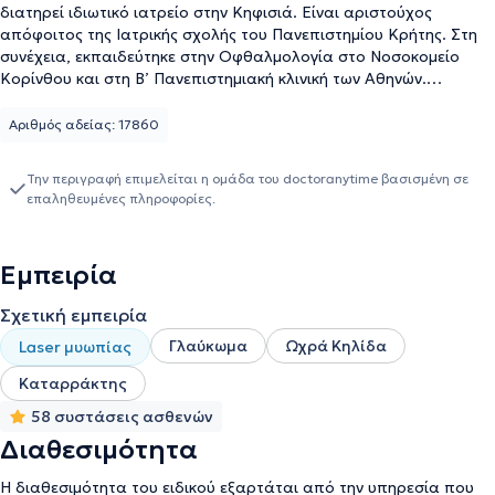
διατηρεί ιδιωτικό ιατρείο στην Κηφισιά. Είναι αριστούχος
απόφοιτος της Ιατρικής σχολής του Πανεπιστημίου Κρήτης. Στη
συνέχεια, εκπαιδεύτηκε στην Οφθαλμολογία στο Νοσοκομείο
Κορίνθου και στη Β’ Πανεπιστημιακή κλινική των Αθηνών.
Παράλληλα, συνεργάστηκε με την Οφθαλμολογική Κλινική Athens
Vision, όπου εκπαιδεύτηκε στη διαθλαστική χειρουργική
Αριθμός αδείας: 17860
(διόρθωση μυωπίας με laser) και ασχολήθηκε για πρώτη φορά εις
βάθος με το γλαύκωμα, αναλαμβάνοντας τη σχεδίαση και
Την περιγραφή επιμελείται η ομάδα του doctoranytime βασισμένη σε
περαίωση ερευνητικών πρωτοκόλλων και παρακολουθώντας
επαληθευμένες πληροφορίες.
καταξιωμένους Γλαυκωματολόγους στην αντιμετώπιση
απαιτητικών περιστατικών. Ολοκληρώνοντας την εκπαίδευσή του
το 2016, και κατόπιν εξετάσεων, ανακηρύχθηκε Χειρουργός
Εμπειρία
Οφθαλμίατρος και Fellow of the European Board of
Ophthalmology. Το 2018 έγινε δεκτός στην πλέον καταξιωμένη
Σχετική εμπειρία
ευρωπαϊκή Οφθαλμολογική Κλινική Moorfields Eye Hospital του
Λονδίνου, όπου εξειδικεύτηκε στη φαρμακευτική και χειρουργική
Γλαύκωμα
Ωχρά Κηλίδα
Laser μυωπίας
αντιμετώπιση του γλαυκώματος και πραγματοποίησε υψηλής
Καταρράκτης
δυσκολίας χειρουργεία καταρράκτη. Επίσης, παρακολούθησε
σεμινάρια ενέσιμων θεραπειών στην αισθητική οφθαλμολογία
58 συστάσεις ασθενών
(Botox και Fillers), καθώς και το διάσημο εκπαιδευτικό
Διαθεσιμότητα
πρόγραμμα του Moorfields στη διαθλαστική χειρουργική. Το
2021, μετά από 20 χρόνια σπουδών, εξειδίκευσης, χειρουργείων,
Η διαθεσιμότητα του ειδικού εξαρτάται από την υπηρεσία που