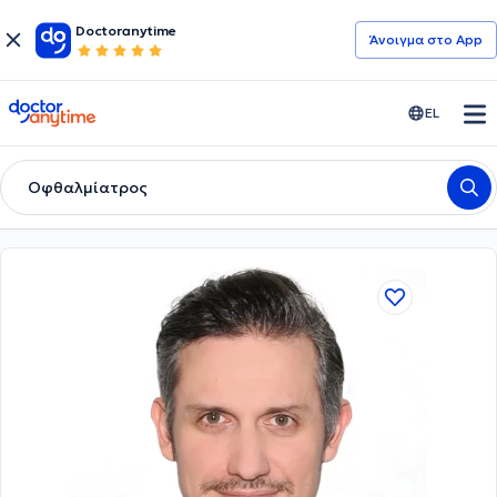
Doctoranytime
Άνοιγμα στο App
doctoranytime
EL
Οφθαλμίατρος