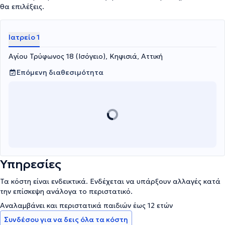
εισηγήσεων και δημοσιεύσεων σε εγχώρια και διεθνή συνέδρια και
θα επιλέξεις.
επιστημονικά περιοδικά, εγκαινίασε το ιδιωτικό του ιατρείο
Precision Ophthalmology στην Κηφισιά, όπου με πολύ
υπευθυνότητα και σεβασμό προς τον ασθενή, προσφέρει τις
Ιατρείο 1
υπηρεσίες του σε νέους και παλαιούς ασθενείς. Ταυτόχρονα
διατελεί Επιστημονικός Συνεργάτης της Οφθαλμολογικής Κλινικής
Αγίου Τρύφωνος 18 (Ισόγειο), Κηφισιά, Αττική
Athens Vision και Επίτιμος Επιμελητής (Honorary Consultant) στο
Moorfields Eye Hospital. Τέλος, ο ιατρός συνεργάζεται με τις
Επόμενη διαθεσιμότητα
ιδιωτικές κλινικές Ευρωκλινική Παίδων, Ευρωκλινική Αθηνών και
Ερρίκος Ντυνάν ως Επιστημονικός Συνεργάτης.
Υπηρεσίες
Τα κόστη είναι ενδεικτικά. Ενδέχεται να υπάρξουν αλλαγές κατά
την επίσκεψη ανάλογα το περιστατικό.
Αναλαμβάνει και περιστατικά παιδιών έως 12 ετών
Συνδέσου για να δεις όλα τα κόστη