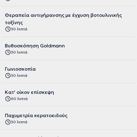
Θεραπεία αντιγήρανσης με έγχυση βοτουλινικής
τοξίνης
30 λεπτά
Βυθοσκόπηση Goldmann
30 λεπτά
Γωνιοσκοπία
30 λεπτά
Κατ' οίκον επίσκεψη
60 λεπτά
Παχυμετρία κερατοειδούς
30 λεπτά