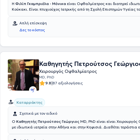
Η
Φιλίπ Γκαμπριέλα - Μόνικα
είναι Οφθαλμίατρος και διατηρεί ιδιωτι
Κούκακι. Είναι πτυχιούχος Ιατρικής από τη Σχολή Επιστημών Υγείας τ
Πανεπιστημίου Ιατρικής και Φαρμακευτικής Carol Davila στο Βουκουρέ
έχει εργαστεί ως Χειρουργός Οφθαλμίατρος στο Οφθαλμιατρείο Αθην
Απλή επίσκεψη
εξειδικευμένη στο Laser μυωπίας, στη Χειρουργική καταρράκτη και σ
Δες το κόστος
κηλίδα. Στο ιδιωτικό της ιατρείο προσφέρει πλήθος υπηρεσιών, εξατομ
τις ανάγκες εκάστοτε ασθενούς.
Καθηγητής Πετρούτσος Γεώργιο
Χειρουργός Οφθαλμίατρος
MD, PhD
|
9.8
87 αξιολογήσεις
Καταρράκτης
Σχετικά με τον ειδικό
Ο
Καθηγητής Πετρούτσος Γεώργιος
MD, PhD είναι είναι Χειρουργός
με ιδιωτικά ιατρεία στην Αθήνα και στην Κηφισιά. Διαθέτει τεράστια 
παθήσεις κερατοειδούς, ξηρό μάτι, ρευματικές παθήσεις των ματιών
Χειρουργικά ασχολείται ειδικά με τη χειρουργική του καταρράκτη και