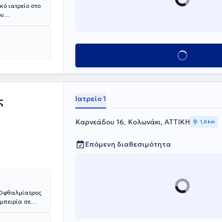
κό ιατρείο στο
ου
στι. Επίσης,
ών. Είναι
την Ωχρά
ικευμένες για
Κλείσε ραντεβού
Ιατρείο 1
ς
Καρνεάδου 16, Κολωνάκι, ΑΤΤΙΚΗ
1,6 km
Επόμενη διαθεσιμότητα
 Οφθαλμίατρος
εμπειρία σε
 και γλαύκωμα.
 τη διόρθωση