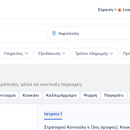
Εύρεση
Liv
Υπηρεσίες
Εξειδίκευση
Τρόποι πληρωμής
Πρό
ρόπολη, αλλά σε κοντινές περιοχές.
ύνταγμα
Κουκάκι
Καλλιμάρμαρο
Ψυρρή
Παγκράτι
Ιατρείο 1
Στρατηγού Κοντούλη 4 (5ος όροφος), Κουκ