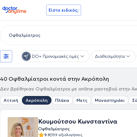
doctoranytime
Είστε ειδικός;
DO+ Προνομιακές τιμές
Διαθεσιμότητα
40
Οφθαλμίατροι κοντά στην Ακρόπολη
Δεν βρέθηκαν Οφθαλμίατροι με online ραντεβού στην Ακ
Αττική
Ακρόπολη
Πλάκα
Μετς
Μοναστηράκι
Σ
Κουμούτσου Κωνσταντίνα
Οφθαλμίατρος
|
9.9
159 αξιολογήσεις