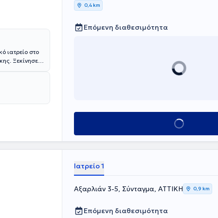
0,4 km
Επόμενη διαθεσιμότητα
κό ιατρείο στο
κης. Ξεκίνησε
παίδευση της
εις
κλινική όσο
 συνέδρια
το εξωτερικό
ων σε ελληνικά
ασιών που
Κλείσε ραντεβού
Ιατρείο 1
Αξαρλιάν 3-5, Σύνταγμα, ΑΤΤΙΚΗ
0,9 km
Επόμενη διαθεσιμότητα