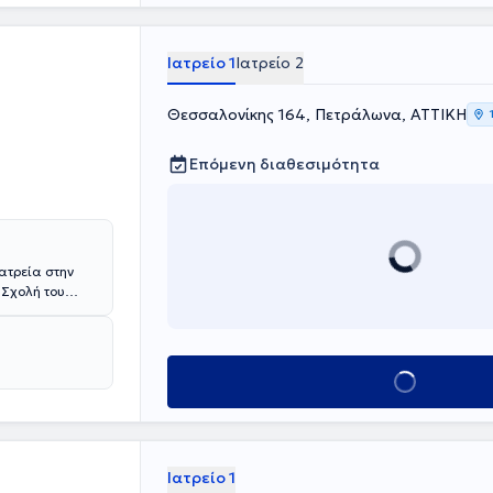
σεις εργασιών
ά. Τέλος είναι
γικής, της
Ιατρείο 1
Ιατρείο 2
της
αλοειδους
Θεσσαλονίκης 164, Πετράλωνα, ΑΤΤΙΚΗ
Επόμενη διαθεσιμότητα
ατρεία στην
 Σχολή του
την
γαστεί ως
εδρίων στα
γου Αθηνών.
Κλείσε ραντεβού
Ιατρείο 1