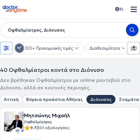
doctoranytime
EL
Οφθαλμίατρος, Διόνυσος
DO+ Προνομιακές τιμές
Διαθεσιμότητα
Υ
40
Οφθαλμίατροι κοντά στο Διόνυσο
Δεν βρέθηκαν Οφθαλμίατροι με online ραντεβού στο
Διόνυσο, αλλά σε κοντινές περιοχές.
Αττική
Βόρεια προάστια Αθήνας
Διόνυσος
Σταμάτα
Μητσώνης Μιχαήλ
Οφθαλμίατρος
|
9.7
301 αξιολογήσεις