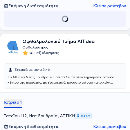
Επόμενη διαθεσιμότητα
Κλείσε ραντεβού
Οφθαλμολογικό Τμήμα Affidea
Οφθαλμίατρος
|
10
2 αξιολογήσεις
Σχετικά με τον ειδικό
Το Affidea Νέας Ερυθραίας αποτελεί το ολοκληρωμένο ιατρικό
κέντρο της περιοχής, με εξαιρετικά πλούσιο φάσμα ιατρικών
ειδικοτήτων. Ξεχωρίζει για τις εξειδικευμένες χειρουργικές
υπηρεσίες, την ουρολογία με δυνατότητα κυστεοσκόπησης, τη
νεφρολογία και τις προηγμένες αγγειοχειρουργικές παρεμβάσεις -
Ιατρείο 1
ένας πλήρης ιατρικός προορισμός για κάθε ανάγκη.
Τατοΐου 112, Νέα Ερυθραία, ΑΤΤΙΚΗ
8,3 km
Επόμενη διαθεσιμότητα
Κλείσε ραντεβού