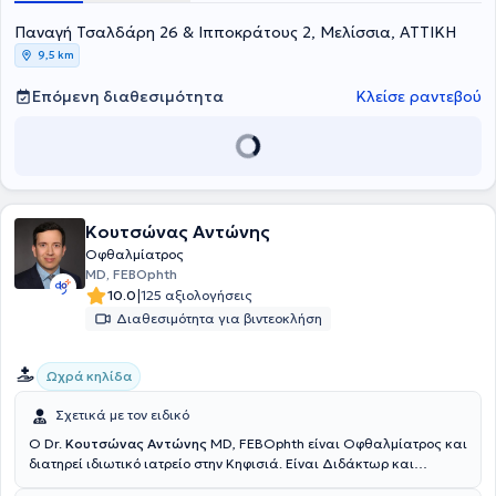
Παναγή Τσαλδάρη 26 & Ιπποκράτους 2, Μελίσσια, ΑΤΤΙΚΗ
9,5 km
Επόμενη διαθεσιμότητα
Κλείσε ραντεβού
Κουτσώνας Αντώνης
Οφθαλμίατρος
MD, FEBOphth
|
10.0
125 αξιολογήσεις
Διαθεσιμότητα για βιντεοκλήση
Ωχρά κηλίδα
Σχετικά με τον ειδικό
Ο Dr.
Κουτσώνας Αντώνης
MD, FEBOphth είναι Οφθαλμίατρος και
διατηρεί ιδιωτικό ιατρείο στην Κηφισιά. Είναι Διδάκτωρ και
απόφοιτος της ιατρικής σχολής του Πανεπιστημίου του Άαχεν στη