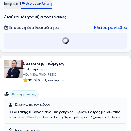
Βιντεοκλήση
Ιατρείο 1
Διαθεσιμότητα εξ αποστάσεως
Επόμενη διαθεσιμότητα
Κλείσε ραντεβού
Σαϊτάκης Γιώργος
Οφθαλμίατρος
MD, MSc, PhD, FEBO
|
10.0
36 αξιολογήσεις
Καταρράκτης
Σχετικά με τον ειδικό
Ο
Σαϊτάκης Γιώργος
είναι Χειρουργός Οφθαλμίατρος με ιδιωτικό
ιατρείο στη Νέα Ερυθραία. Εισήχθη στην Ιατρική Σχολή του Εθνικού
και Καποδιστριακού Πανεπιστημίου Αθηνών κατόπιν Πανελληνίων
εισαγωγικών εξετάσεων. Διετέλεσε υπότροφος του «Γερουλακείου
Απλή επίσκεψη