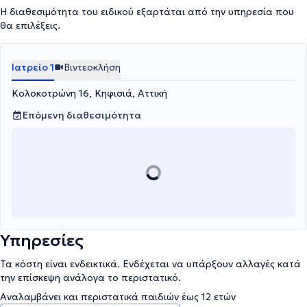
παγκοσμίου φήμης και έχει ενεργό συμμετοχή σε διεθνή συνέδρια.
Η διαθεσιμότητα του ειδικού εξαρτάται από την υπηρεσία που
Τέλος, ασχολήθηκε με κλινικές έρευνες στον τομέα του
θα επιλέξεις.
γλαυκώματος, της ηλεκτροφυσιολογίας καθώς και της
χειρουργικής αντιμετώπισης παθήσεων του υαλοειδούς και του
αμφιβληστροειδούς.
Ιατρείο 1
Βιντεοκλήση
Κολοκοτρώνη 16, Κηφισιά, Αττική
Επόμενη διαθεσιμότητα
Υπηρεσίες
Τα κόστη είναι ενδεικτικά. Ενδέχεται να υπάρξουν αλλαγές κατά
την επίσκεψη ανάλογα το περιστατικό.
Αναλαμβάνει και περιστατικά παιδιών έως 12 ετών