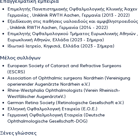
Επαγγελματική εμπειρία
Επιμελητής Πανεπιστημιακής Οφθαλμολογικής Κλινικής Άαχεν
Γερμανίας , Uniklinik RWTH Aachen, Γερμανία (2013 - 2022)
Εξειδίκευση στις παθήσεις υαλοειδούς και αμφιβληστροειδούς
, Uniklinik RWTH Aachen, Γερμανία (2014 - 2022)
Επιμελητής Οφθαλμολογικού Τμήματος Ευρωκλινικής Αθηνών ,
Ευρωκλινική Αθηνών, Ελλάδα (2023 - Σήμερα)
Ιδιωτικό Ιατρείο, Κηφισιά, Ελλάδα (2023 - Σήμερα)
Μέλος συλλόγων
European Society of Cataract and Refractive Surgeons
(ESCRS)
Association of Ophthalmic surgeons Nordrhein (Vereinigung
operierender Augenärzte Nordrhein e.V.)
Rhine-Westphalia Ophthalmologists (Verein Rheinisch-
Westfälischer AugenärzteV.)
German Retina Society (Retinologische Gesellschaft e.V.)
Ελληνική Οφθαλμολογική Εταιρεία (Ε.Ο.Ε.)
Γερμανική Οφθαλμολογική Εταιρεία (Deutsche
Ophthalmologische Gesellschaft-DOG)
Ξένες γλώσσες