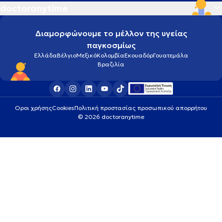
doctoranytime
Διαμορφώνουμε το μέλλον της υγείας
παγκοσμίως
Ελλάδα
Βέλγιο
Μεξικό
Κολομβία
Εκουαδόρ
Γουατεμάλα
Βραζιλία
Οροι χρήσης
Cookies
Πολιτική προστασίας προσωπικού απορρήτου
© 2026 doctoranytime