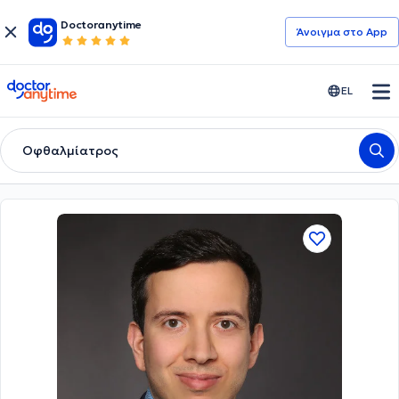
Doctoranytime
Άνοιγμα στο App
doctoranytime
EL
Οφθαλμίατρος