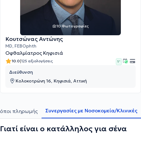
10 Φωτογραφίες
Κουτσώνας Αντώνης
MD, FEBOphth
Οφθαλμίατρος Κηφισιά
|
10.0
125 αξιολογήσεις
1 '
Διεύθυνση
Κολοκοτρώνη 16, Κηφισιά, Αττική
Συνεργασίες με Νοσοκομεία/Κλινικές
όποι πληρωμής
Γιατί είναι ο κατάλληλος για σένα