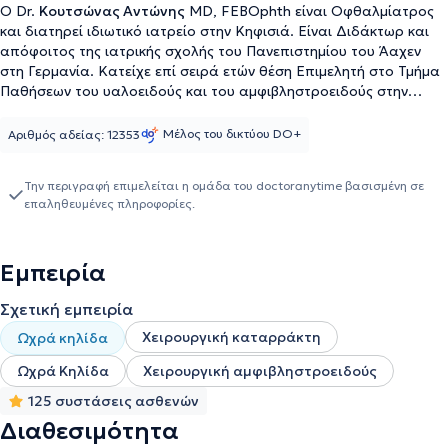
Ο Dr.
Κουτσώνας Αντώνης
MD, FEBOphth είναι Οφθαλμίατρος
και διατηρεί ιδιωτικό ιατρείο στην Κηφισιά. Είναι Διδάκτωρ και
απόφοιτος της ιατρικής σχολής του Πανεπιστημίου του Άαχεν
στη Γερμανία. Kατείχε επί σειρά ετών θέση Επιμελητή στο Τμήμα
Παθήσεων του υαλοειδούς και του αμφιβληστροειδούς στην
Πανεπιστημιακή Οφθαλμολογική κλινική του Άαχεν (2014-2022),
όπου εξειδικεύτηκε στη χειρουργική αντιμετώπιση παθήσεων
Μέλος του δικτύου DO+
Αριθμός αδείας: 12353
υαλοειδούς-αμφιβληστροειδούς και καταρράκτη (vitreoretinal
and cataract surgeon). Ακόμη, κατόπιν ευρωπαϊκών εξετάσεων
Την περιγραφή επιμελείται η ομάδα του doctoranytime βασισμένη σε
Οφθαλμολογίας, έλαβε τον ευρωπαϊκό τίτλο της Οφθαλμολογίας
επαληθευμένες πληροφορίες.
FEBO (Fellow of the European Board of Ophthalmology). Διαθέτει
πολυετή κλινική εμπειρία σε σημαντικές θέσεις και έχει
πραγματοποιήσει περισσότερες από 2200 επεμβάσεις
Εμπειρία
υαλοειδεκτομής (pars plana vitrectomy) για ένα ευρύ φάσμα
παθήσεων του υαλοειδούς και του αμφιβληστροειδούς, 600
Σχετική εμπειρία
επεμβάσεις καταρράκτη και ενδοφακού καθώς και πάνω από
5000 ενδοϋαλοειδικές εγχύσεις (ενέσεις). Διαθέτει αξιόλογη
Χειρουργική καταρράκτη
Ωχρά κηλίδα
ερευνητική εμπειρία έχοντας συμμετάσχει σε πληθώρα
πολυκεντρικών ερευνών για διάφορες οφθαλμολογικές παθήσεις,
Ωχρά Κηλίδα
Χειρουργική αμφιβληστροειδούς
σε αρκετές εκ των οποίων ως κύριος ερευνητής και έχει κατάρτιση
125 συστάσεις ασθενών
στις αρχές της ορθής κλινικής πρακτικής, ενώ έχει δημοσιεύσει
Διαθεσιμότητα
πλήθος άρθρων σε οφθαλμολογικά επιστημονικά περιοδικά