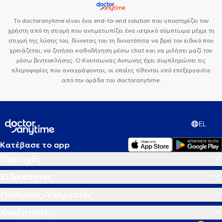
Το doctoranytime είναι ένα end-to-end solution που υποστηρίζει τον
χρήστη από τη στιγμή που αντιμετωπίζει ένα ιατρικό σύμπτωμα μέχρι τη
στιγμή της λύσης του, δίνοντας του τη δυνατότητα να βρεί τον ειδικό που
χρειάζεται, να ζητήσει καθοδήγηση μέσω chat και να μιλήσει μαζί του
μέσω βιντεοκλήσης. Ο Κουτσωνας Αντωνης έχει συμπληρώσει τις
πληροφορίες που αναγράφονται, οι οποίες τίθενται υπό επεξεργασία
από την ομάδα του doctoranytime.
EL
Κατέβασε το app
Περιοχές
Ειδικότητες
Παθήσεις/Υπηρεσίες
Αναζητήσεις