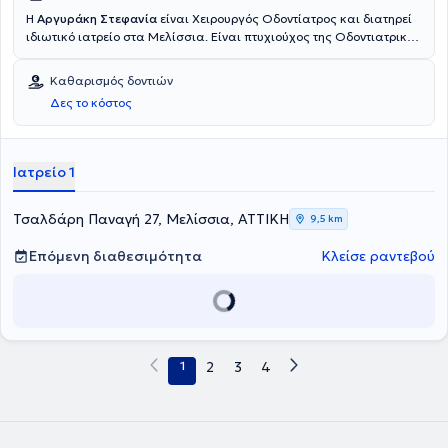
Η
Αργυράκη Στεφανία
είναι Χειρουργός Οδοντίατρος και διατηρεί
ιδιωτικό ιατρείο στα Μελίσσια. Είναι πτυχιούχος της Οδοντιατρικής
Σχολής του Εθνικού και Καποδιστριακού Πανεπιστημίου Αθηνών
και εξειδικεύεται στην Αισθητική Οδοντιατρική και στα
Καθαρισμός δοντιών
Εμφυτεύματα. Στο σύγχρονο και φιλόξενο οδοντιατρείο της
Δες το κόστος
προσφέρει πλήθος υπηρεσιών, εξατομικευμένες για τις ανάγκες
εκάστοτε ασθενούς.
Ιατρείο 1
Τσαλδάρη Παναγή 27, Μελίσσια, ΑΤΤΙΚΗ
9,5 km
Επόμενη διαθεσιμότητα
Κλείσε ραντεβού
1
2
3
4