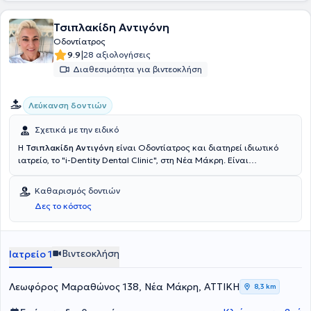
Τσιπλακίδη Αντιγόνη
Οδοντίατρος
|
9.9
28 αξιολογήσεις
Διαθεσιμότητα για βιντεοκλήση
Λεύκανση δοντιών
Σχετικά με την ειδικό
Η
Τσιπλακίδη Αντιγόνη
είναι Οδοντίατρος και διατηρεί ιδιωτικό
ιατρείο, το "i-Dentity Dental Clinic", στη Νέα Μάκρη. Είναι
πτυχιούχος της Οδοντιατρικής Σχολής του Πανεπιστημίου του
Βερολίνου και έχει εργαστεί σαν Οδοντίατρος στο Βερολίνο και
Καθαρισμός δοντιών
στην Αθήνα. Υλοποίησε την ιδέα της i-Dentity Dental Clinic για να
Δες το κόστος
προσφέρει άριστη οδοντιατρική περίθαλψη στην ευρύτερη περιοχή
της Νέας Μάκρης, επενδύοντας σε μηχανήματα τελευταίας
τεχνολογίας και δημιουργώντας ένα χαλαρωτικό και άνετο
περιβάλλον για τον ασθενή. Παρακολουθεί τακτικά σεμινάρια και
Βιντεοκλήση
Ιατρείο 1
ενδιαφέρεται για καινοτομίες και λύσεις για την καλύτερη
περίθαλψη του ασθενή, ενώ μιλάει άπταιστα γερμανικά και
αγγλικά.
Λεωφόρος Μαραθώνος 138, Νέα Μάκρη, ΑΤΤΙΚΗ
8,3 km