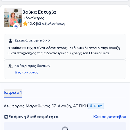
Βούκα Ευτυχία
Οδοντίατρος
|
10.0
62 αξιολογήσεις
Σχετικά με την ειδικό
Η
Βούκα Ευτυχία
είναι οδοντίατρος με ιδιωτικό ιατρείο στην Άνοιξη.
Είναι πτυχιούχος της Οδοντιατρικής Σχολής του Εθνικού και
Καποδιστριακού Πανεπιστημίου Αθηνών, ενώ ταυτόχρονα με τις
σπουδές της εργαζόταν σε ιδιωτικό ιατρείο. Το 1999 άνοιξε το
Καθαρισμός δοντιών
πρώτο της ιδιωτικό οδοντιατρείο στο Κερατσίνι και στη συνέχεια
Δες το κόστος
μεταφέρθηκε στην Άνοιξη, όπου και εδρεύει έως σήμερα. Έχει λάβει
μέρος σε πλήθος σεμιναρίων γενικής οδοντιατρικής, ώστε να μένει
συνεχώς ενήμερη πάνω στο αντικείμενο της και στο οδοντιατρείο
της αντιμετωπίζει παθήσεις πάνω σε όλο το φάσμα της
Ιατρείο 1
οδοντιατρικής.
Λεωφόρος Μαραθώνος 57, Άνοιξη, ΑΤΤΙΚΗ
3,1 km
Επόμενη διαθεσιμότητα
Κλείσε ραντεβού