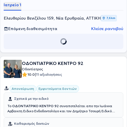
στην αισθητική οδοντιατρική, στη λεύκανση δοντιών και στη
Ιατρείο 1
βιολογία στόματος.
Ελευθερίου Βενιζέλου 159, Νέα Ερυθραία, ΑΤΤΙΚΗ
7,6 km
Επόμενη διαθεσιμότητα
Κλείσε ραντεβού
ΟΔΟΝΤΙΑΤΡΙΚΟ ΚΕΝΤΡΟ 92
Οδοντίατρος
|
10.0
11 αξιολογήσεις
Απονεύρωση
Εμφυτεύματα δοντιών
Σχετικά με την ειδικό
To
ΟΔΟΝΤΙΑΤΡΙΚΟ ΚΕΝΤΡΟ 92
συναποτελείται απο την Ιωάννα
Αρβανιτη Ειδικο Ενδοδοντολόγο και τον Δημήτριο Τσουρή Ειδικό
Χειρουργό Στόματος και Εμφυτευματολόγο. Αμφότεροι είναι κάτοχοι
μεταπτυχιακών τίτλων σπουδών από το ΕΚΠΑ. Στο Κέντρο
Καθαρισμός δοντιών
παρέχονται υπηρεσίες υψηλού επιπέδου με πρώτιστο μέλημα την