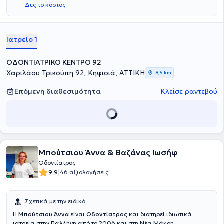
Δες το κόστος
καλύτερη δυνατή εξυπηρέτηση των εξατομικευμένων αναγκών κάθε
ασθενούς.
Ιατρείο 1
ΟΔΟΝΤΙΑΤΡΙΚΟ ΚΕΝΤΡΟ 92
Χαριλάου Τρικούπη 92, Κηφισιά, ΑΤΤΙΚΗ
8,5 km
Επόμενη διαθεσιμότητα
Κλείσε ραντεβού
Μπούτσιου Άννα & Βαζάνας Ιωσήφ
Οδοντίατρος
|
9.9
46 αξιολογήσεις
Σχετικά με την ειδικό
Η
Μπούτσιου Άννα
είναι
Οδοντίατρος
και διατηρεί ιδιωτικά
ιατρεία στην Παλλήνη από το 2006 και στη Νέα Μάκρη.