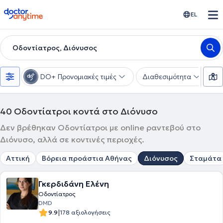
doctoranytime
EL
Οδοντίατρος, Διόνυσος
DO+ Προνομιακές τιμές
Διαθεσιμότητα
Υ
40
Οδοντίατροι κοντά στο Διόνυσο
Δεν βρέθηκαν Οδοντίατροι με online ραντεβού στο
Διόνυσο, αλλά σε κοντινές περιοχές.
Αττική
Βόρεια προάστια Αθήνας
Διόνυσος
Σταμάτα
Γκερδιδάνη Ελένη
Οδοντίατρος
DMD
|
9.9
178 αξιολογήσεις