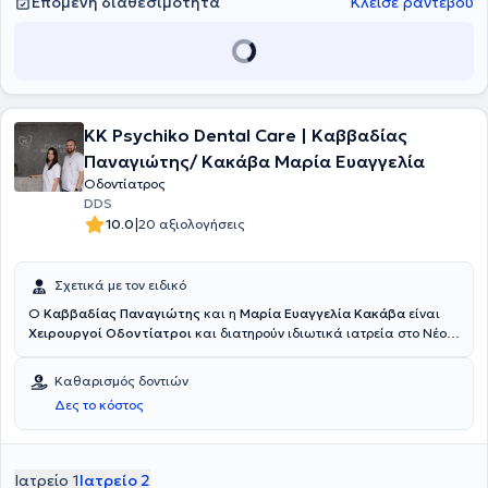
Επόμενη διαθεσιμότητα
Κλείσε ραντεβού
KK Psychiko Dental Care | Καββαδίας
Παναγιώτης/ Κακάβα Μαρία Ευαγγελία
Οδοντίατρος
DDS
|
10.0
20 αξιολογήσεις
Σχετικά με τον ειδικό
Ο
Καββαδίας Παναγιώτης
και η
Μαρία Ευαγγελία Κακάβα
είναι
Χειρουργοί Οδοντίατροι
και διατηρούν ιδιωτικά ιατρεία στο Νέο
Ψυχικό και στη Νέα Μάκρη. Είναι απόφοιτοι της Οδοντιατρικής
Σχολής Αθηνών (ΕΚΠΑ) και έχουν μετεκπαιδευτεί στην
Καθαρισμός δοντιών
Εμφυτευματολογία, στο Πανεπιστήμιο της Νέας Υόρκης (NYU).Ο
Δες το κόστος
Καββαδίας Παναγιώτης υπήρξε συνεργάτης στο τμήμα της
Προσθετικής της Οδοντιατρικής Σχολής Αθηνών καθώς και
υπεύθυνος Οδοντίατρος στο Οδοντιατρείο του Kέντρου Eκπαίδευσης
Ειδικών Δυνάμεων (ΚΕΕΔ). Η Κακάβα Μαρία Ευαγγελία
συμμετείχε
Ιατρείο 1
Ιατρείο 2