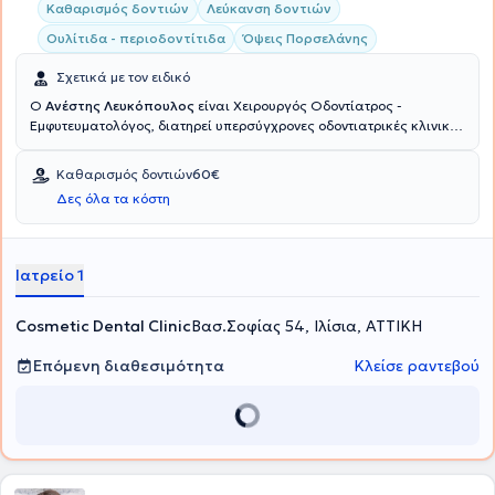
Καθαρισμός δοντιών
Λεύκανση δοντιών
Ουλίτιδα - περιοδοντίτιδα
Όψεις Πορσελάνης
Σχετικά με τον ειδικό
Ο
Ανέστης Λευκόπουλος
είναι Χειρουργός Οδοντίατρος -
Εμφυτευματολόγος, διατηρεί υπερσύγχρονες οδοντιατρικές κλινικές
σε Αθήνα, Ρίο και στο Μάντσεστερ της Μεγάλης Βρετανίας. Ο
γιατρός και η ομάδα του συνεργάζονται για να σας παρέχουν
Καθαρισμός δοντιών
60€
ολοκληρωμένη οδοντιατρική φροντίδα και εξαιρετικά αισθητικά
Δες όλα τα κόστη
οδοντιατρικά αποτελέσματα στην κλινική Cosmetic dental. Οι ιδέες
και η πολυετής εμπειρία του μετουσιώνονται στην παροχή
οδοντιατρικών υπηρεσιών που θα αποκαταστήσουν την υγεία και
την αισθητική του στόματός σας και θα σας ικανοποιήσουν
Ιατρείο 1
απόλυτα.
Cosmetic Dental Clinic
Βασ.Σοφίας 54, Ιλίσια, ΑΤΤΙΚΗ
Επόμενη διαθεσιμότητα
Κλείσε ραντεβού