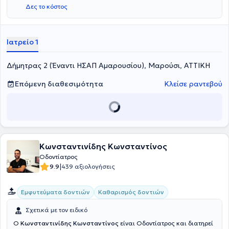
βασικό μέλημα είναι η εφαρμογή λύσεων απόλυτα
Δες το κόστος
προσαρμοσμένων στις ανάγκες των ασθενών.
Ιατρείο 1
Δήμητρας 2 (Έναντι ΗΣΑΠ Αμαρουσίου), Μαρούσι, ΑΤΤΙΚΗ
Επόμενη διαθεσιμότητα
Κλείσε ραντεβού
Κωνσταντινίδης Κωνσταντίνος
Οδοντίατρος
|
9.9
439 αξιολογήσεις
Εμφυτεύματα δοντιών
Καθαρισμός δοντιών
Σχετικά με τον ειδικό
Ο
Κωνσταντινίδης Κωνσταντίνος
είναι Οδοντίατρος και διατηρεί