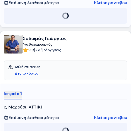
εξειδίκευσής της.
Επόμενη διαθεσιμότητα
Κλείσε ραντεβού
Σολωμός Γεώργιος
Γναθοχειρουργός
|
9.9
3 αξιολογήσεις
Απλή επίσκεψη
Δες το κόστος
Ιατρείο 1
c, Μαρούσι, ΑΤΤΙΚΗ
Επόμενη διαθεσιμότητα
Κλείσε ραντεβού