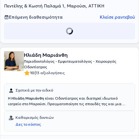
Πεντέλης & Κωστή Παλαμά 1, Μαρούσι, ΑΤΤΙΚΗ
ιδιωτικό της ιατρείο προσφέρει πλήθος υπηρεσιών, εξατομικευμένες
για τις ανάγκες του εκάστοτε ασθενούς.
Επόμενη διαθεσιμότητα
Κλείσε ραντεβού
Ηλιάδη Μαριάνθη
Περιοδοντολόγος - Εμφυτευματολόγος - Χειρουργός
Οδοντίατρος
|
10
13 αξιολογήσεις
Σχετικά με την ειδικό
Η
Ηλιάδη Μαριάνθη
είναι Οδοντίατρος και διατηρεί ιδιωτικό
ιατρείο στο Μαρούσι. Πραγματοποίησε τις σπουδές της και μια
σειρά εξειδικεύσεων στην εμφυτευματολογία και στην προσθετική
σε πανεπιστήμια της Γερμανίας. Ακόμη, ολοκλήρωσε μεταπτυχιακές
Καθαρισμός δοντιών
σπουδές στην περιοδοντολογία. Τέλος, διαθέτει εμπειρία έχοντας
Δες το κόστος
εργαστεί σε κλινικές της Γερμανίας και του Λουξεμβούργου. Έχει
δουλέψει και ταξιδέψει με τους γιατρούς χωρίς σύνορα στο Νεπάλ.