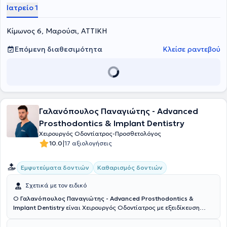
σπουδές πάνω στην Προσθετική στο Department of Prosthodontics
Ιατρείο 1
της Οδοντιατρικής Σχολής του ίδιου ιδρύματος. Πραγματοποίησε
την πρακτική της άσκηση στο 401 Γενικό Στρατιωτικό Νοσοκομείο
Αθηνών και στο Οδοντιατρείο Φρουράς Αθηνών. Σήμερα, είναι
Κίμωνος 6, Μαρούσι, ΑΤΤΙΚΗ
Επιστημονική συνεργάτης της Οδοντιατρικής Σχολής Αθηνών και
μέλος της Ελληνικής Προσθετικής Εταιρείας. Τέλος, η γιατρός
Επόμενη διαθεσιμότητα
Κλείσε ραντεβού
παρακολουθεί ενεργά πολλά συνέδρια και εκπαιδευτικά
σεμινάρια, τόσο στην Ελλάδα όσο και στο εξωτερικό, στοχεύοντας
στη συνεχή επιμόρφωση και διαρκή εξέλιξη στο αντικείμενο
εξειδίκευσής της.
Γαλανόπουλος Παναγιώτης - Advanced
Prosthodontics & Implant Dentistry
Χειρουργός Οδοντίατρος-Προσθετολόγος
|
10.0
17 αξιολογήσεις
Εμφυτεύματα δοντιών
Καθαρισμός δοντιών
Σχετικά με τον ειδικό
O
Γαλανόπουλος Παναγιώτης - Advanced Prosthodontics &
Implant Dentistry
είναι Χειρουργός Οδοντίατρος με εξειδίκευση
στην Προσθετική και την Εμφυτευματολογία και διατηρεί ιδιωτικό
ιατρείο στο Μαρούσι από το 2012. Αποφοίτησε από την