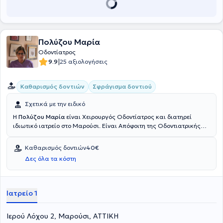
Πολύζου Μαρία
Οδοντίατρος
|
9.9
25 αξιολογήσεις
Καθαρισμός δοντιών
Σφράγισμα δοντιού
Σχετικά με την ειδικό
Η
Πολύζου Μαρία
είναι Χειρουργός Οδοντίατρος και διατηρεί
ιδιωτικό ιατρείο στο Μαρούσι. Είναι Απόφοιτη της Οδοντιατρικής
Σχολής του Εθνικού & Καποδιστριακού Πανεπιστημίου Αθηνών και
εξειδικεύτηκε στην Γενική Οδοντιατρική. Είναι μέλος του
Καθαρισμός δοντιών
40€
Οδοντιατρικού Συλλόγου Αττικής και έχει παρακολουθήσει πλήθος
Δες όλα τα κόστη
σεμιναρίων και συνεδρίων σε όλο το φάσμα των οδοντιατρικών
ειδικοτήτων στην Ελλάδα και το εξωτερικό. Είναι εξειδικευμένη στην
Αισθητική Οδοντιατρική, στη Λεύκανση Δοντιών και στην
Ενδοδοντία.
Ιατρείο 1
Ιερού Λόχου 2, Μαρούσι, ΑΤΤΙΚΗ