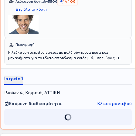
Λεύκανση δοντιών
550€
440€
Δες όλα τα κόστη
Περιγραφή
Η λεύκανση ιατρείου γίνεται με πολύ σύγχρονα μέσα και
μηχανήματα για το τέλειο αποτέλεσμα εντός μιάμισης ώρας. Η
λεύκανση σπιτιού γίνεται με νάρθηκες στο σπίτι. Εσωτερική
λεύκανση απονευρωμένων δοντιών γίνεται στο ιατρείο με 2-3
συνεδρίες. Αντιμετωπίζεται το δυσχρωμικό ή τα δυσχρωμικά
Ιατρείο 1
δόντια, η υποπλασία αδαμάντινης, τα γκρίζα δόντια εξαιτίας
τραύματος και νέκρωσης ή εξαιτίας προϋπάρχουσας
απονεύρωσης κλπ.
Ιλισίων 4, Κηφισιά, ΑΤΤΙΚΗ
Επόμενη διαθεσιμότητα
Κλείσε ραντεβού