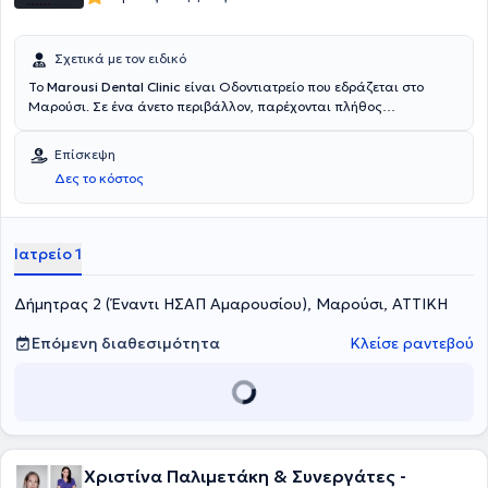
Σχετικά με τον ειδικό
To
Marousi Dental Clinic
είναι Οδοντιατρείο που εδράζεται στο
Μαρούσι. Σε ένα άνετο περιβάλλον, παρέχονται πλήθος
οδοντιατρικών υπηρεσιών από εξειδικευμένους Παιδοδοντιάτρους.
Υιοθετούνται οι πλέον εξελιγμένες τεχνολογίες και βασικό μέλημα
Επίσκεψη
είναι η εφαρμογή λύσεων απόλυτα προσαρμοσμένων στις ανάγκες
Δες το κόστος
των ασθενών.
Ιατρείο 1
Δήμητρας 2 (Έναντι ΗΣΑΠ Αμαρουσίου), Μαρούσι, ΑΤΤΙΚΗ
Επόμενη διαθεσιμότητα
Κλείσε ραντεβού
Χριστίνα Παλιμετάκη & Συνεργάτες -