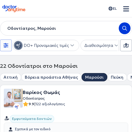
doctoranytime
EL
Οδοντίατρος, Μαρούσι
DO+ Προνομιακές τιμές
Διαθεσιμότητα
Υ
22
Οδοντίατροι στο Μαρούσι
Αττική
Βόρεια προάστια Αθήνας
Μαρούσι
Πεύκη
Βαρίκος Θωμάς
Οδοντίατρος
|
9.9
122 αξιολογήσεις
Εμφυτεύματα δοντιών
Σχετικά με τον ειδικό