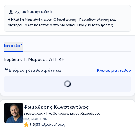
Σχετικά με την ειδικό
Η
Ηλιάδη Μαριάνθη
είναι Οδοντίατρος - Περιοδοντολόγος και
διατηρεί ιδιωτικό ιατρείο στο Μαρούσι. Πραγματοποίησε τις
σπουδές της και μια σειρά εξειδικεύσεων στην εμφυτευματολογία
και στην προσθετική σε πανεπιστήμια της Γερμανίας. Ακόμη,
ολοκλήρωσε μεταπτυχιακές σπουδές στην περιοδοντολογία. Τέλος,
Ιατρείο 1
διαθέτει εμπειρία έχοντας εργαστεί σε κλινικές της Γερμανίας.
Ευρώπης 1, Μαρούσι, ΑΤΤΙΚΗ
Επόμενη διαθεσιμότητα
Κλείσε ραντεβού
Ψωμαδέρης Κωνσταντίνος
Στοματικός - Γναθοπροσωπικός Χειρουργός
MD, DDS, PhD
|
9.8
53 αξιολογήσεις