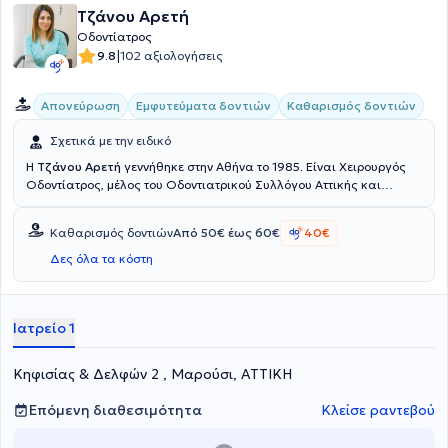
Τζάνου Αρετή
Οδοντίατρος
|
9.8
102 αξιολογήσεις
Απονεύρωση
Εμφυτεύματα δοντιών
Καθαρισμός δοντιών
Σχετικά με την ειδικό
Η
Τζάνου Αρετή
γεννήθηκε στην Αθήνα το 1985. Είναι Χειρουργός
Οδοντίατρος, μέλος του Οδοντιατρικού Συλλόγου Αττικής και
διατηρεί ιδιωτικό ιατρείο στο Μαρούσι. Είναι πτυχιούχος της
Οδοντιατρικής Σχολής του Εθνικού και Καποδιστριακού
Καθαρισμός δοντιών
Από 50€ έως 60€
40€
Πανεπιστημίου Αθηνών και έχει προϋπηρεσία συνεργασίας με
ιδιωτικά οδοντιατρεία και οδοντιατρικές κλινικές. Η γιατρός
Δες όλα τα κόστη
παρέχει στο ιατρείο της εξειδικευμένες υπηρεσίες στις
εξατομικευμένες ανάγκες των ασθενών της [καθαρισμός,
θεραπεία για ουλίτιδα, εμφράξεις (σφραγίσματα), λεύκανση,
Ιατρείο 1
εμφυτεύματα, προσθετική (θήκες, γέφυρες, οδοντοστοιχίες -
μασέλες) και ενδοδοντικές θεραπείες (απονεύρωση). Δέχεται και
έκτακτα περιστατικά, κατόπιν τηλεφωνικής επικοινωνίας.
Κηφισίας & Δελφών 2 , Μαρούσι, ΑΤΤΙΚΗ
Επόμενη διαθεσιμότητα
Κλείσε ραντεβού