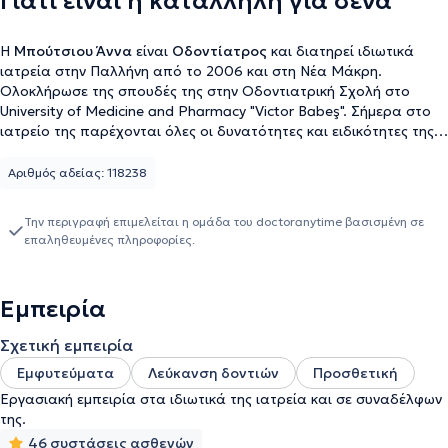
Γιατί είναι η κατάλληλη για σένα
Η
Μπούτσιου Άννα
είναι
Οδοντίατρος
και διατηρεί ιδιωτικά
ιατρεία στην Παλλήνη από το 2006 και στη Νέα Μάκρη.
Ολοκλήρωσε της σπουδές της στην Οδοντιατρική Σχολή στο
University of Medicine and Pharmacy "Victor Babeş". Σήμερα στο
ιατρείο της παρέχονται όλες οι δυνατότητες και ειδικότητες της
σύγχρονης Οδοντιατρικής, αφού συνεργάζεται με συναδέλφους
εξειδικευμένους, ώστε να παρέχει τα μέγιστα δυνατά
Αριθμός αδείας: 118238
αποτελέσματα στους ασθενής της. Επιπροσθέτως, θεωρώντας
την εκπαίδευση ως αέναη διαδικασία, φροντίζει να ενημερώνεται
Την περιγραφή επιμελείται η ομάδα του doctoranytime βασισμένη σε
για τις εξελίξεις του κλάδου της, παρακολουθώντας και
επαληθευμένες πληροφορίες.
συμμετέχοντας σε πλήθος σεμιναρίων που διεξάγονται σε όλο
τον κόσμο.
Εμπειρία
Σχετική εμπειρία
Εμφυτεύματα
Λεύκανση δοντιών
Προσθετική
Εργασιακή εμπειρία στα ιδιωτικά της ιατρεία και σε συναδέλφων
της.
46 συστάσεις ασθενών