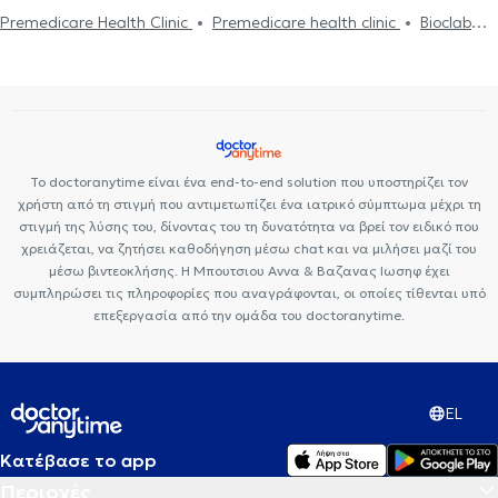
Premedicare Health Clinic
Premedicare health clinic
Bioclab
Ιδιωτικά Πολυιατρεία
Center NT-CardioMetabolics
Ιάζω
Το doctoranytime είναι ένα end-to-end solution που υποστηρίζει τον
χρήστη από τη στιγμή που αντιμετωπίζει ένα ιατρικό σύμπτωμα μέχρι τη
στιγμή της λύσης του, δίνοντας του τη δυνατότητα να βρεί τον ειδικό που
χρειάζεται, να ζητήσει καθοδήγηση μέσω chat και να μιλήσει μαζί του
μέσω βιντεοκλήσης. Η Μπουτσιου Αννα & Βαζανας Ιωσηφ έχει
συμπληρώσει τις πληροφορίες που αναγράφονται, οι οποίες τίθενται υπό
επεξεργασία από την ομάδα του doctoranytime.
EL
Κατέβασε το app
Περιοχές