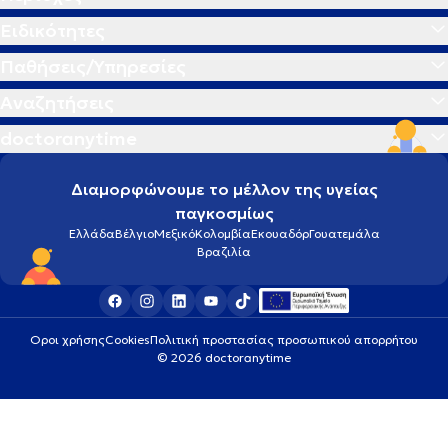
Ειδικότητες
Παθήσεις/Υπηρεσίες
Αναζητήσεις
doctoranytime
Διαμορφώνουμε το μέλλον της υγείας
παγκοσμίως
Ελλάδα
Βέλγιο
Μεξικό
Κολομβία
Εκουαδόρ
Γουατεμάλα
Βραζιλία
Οροι χρήσης
Cookies
Πολιτική προστασίας προσωπικού απορρήτου
© 2026 doctoranytime