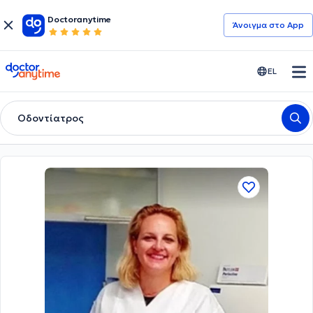
Doctoranytime
Άνοιγμα στο App
doctoranytime
EL
Οδοντίατρος