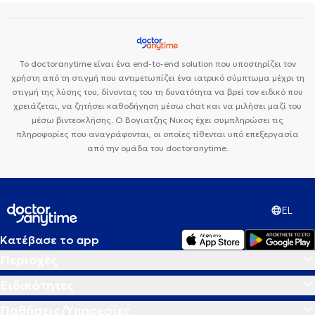
Το doctoranytime είναι ένα end-to-end solution που υποστηρίζει τον
χρήστη από τη στιγμή που αντιμετωπίζει ένα ιατρικό σύμπτωμα μέχρι τη
στιγμή της λύσης του, δίνοντας του τη δυνατότητα να βρεί τον ειδικό που
χρειάζεται, να ζητήσει καθοδήγηση μέσω chat και να μιλήσει μαζί του
μέσω βιντεοκλήσης. Ο Βογιατζης Νικος έχει συμπληρώσει τις
πληροφορίες που αναγράφονται, οι οποίες τίθενται υπό επεξεργασία
από την ομάδα του doctoranytime.
EL
Κατέβασε το app
Περιοχές
Ειδικότητες
Παθήσεις/Υπηρεσίες