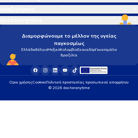
Αναζητήσεις
doctoranytime
Διαμορφώνουμε το μέλλον της υγείας
παγκοσμίως
Ελλάδα
Βέλγιο
Μεξικό
Κολομβία
Εκουαδόρ
Γουατεμάλα
Βραζιλία
Οροι χρήσης
Cookies
Πολιτική προστασίας προσωπικού απορρήτου
© 2026 doctoranytime