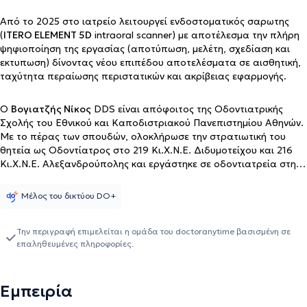
Από το 2025 στο ιατρείο λειτουργεί ενδοστοματικός σαρωτης
(
ITERO ELEMENT 5D
intraoral scanner) με αποτέλεσμα την πλήρη
ψηφιοποίηση της εργασίας (αποτύπωση, μελέτη, σχεδίαση και
εκτυπωση) δίνοντας νέου επιπέδου αποτελέσματα σε αισθητική,
ταχύτητα περαίωσης περιστατικών και ακρίβειας εφαρμογής.
Ο
Βογιατζής Νίκος
DDS είναι απόφοιτος της Οδοντιατρικής
Σχολής του Εθνικού και Καποδιστριακού Πανεπιστημίου Αθηνών.
Με το πέρας των σπουδών, ολοκλήρωσε την στρατιωτική του
θητεία ως Οδοντίατρος στο 219 Κι.Χ.Ν.Ε. Διδυμοτείχου και 216
Κι.Χ.Ν.Ε. Αλεξανδρούπολης και εργάστηκε σε οδοντιατρεία στην
Αθήνα, συλλέγοντας πολύτιμη εμπειρία σε πρωτοπόρες τεχνικές
και στην αντιμετώπιση απαιτητικών περιστατικών. Στην συνέχεια
Μέλος του δικτύου DO+
ολοκλήρωσε πρόγραμμα μετεκπαίδευσης στην εμφυτευματολογία
του Ινστιτούτου Μέριμνα υπό την αιγίδα του New York University -
College of Dentistry, ενώ ταυτόχρονα έχει παρακολουθήσει
Την περιγραφή επιμελείται η ομάδα του doctoranytime βασισμένη σε
επαληθευμένες πληροφορίες.
σεμινάρια στους τομείς της εξακτικής, ενδοδοντίας και
αισθητικής. Σήμερα διατηρεί ιδιωτικό οδοντιατρείο στην Νέα
Κηφισιά με στόχο την ολοκληρωμένη ενημέρωση και πρόληψη,
άμεση και αποτελεσματική αντιμετώπιση οξέων περιστατικών και
Εμπειρία
την αισθητική και λειτουργική αποκατάσταση της υγείας του