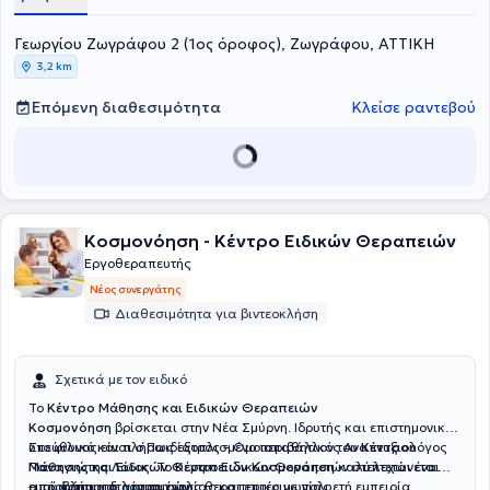
Γεωργίου Ζωγράφου 2 (1ος όροφος), Ζωγράφου, ΑΤΤΙΚΗ
3,2 km
Επόμενη διαθεσιμότητα
Κλείσε ραντεβού
Κοσμονόηση - Κέντρο Ειδικών Θεραπειών
Εργοθεραπευτής
Νέος συνεργάτης
Διαθεσιμότητα για βιντεοκλήση
Σχετικά με τον ειδικό
Το
Κέντρο Μάθησης και Ειδικών Θεραπειών
Κοσμονόηση
βρίσκεται στην Νέα Σμύρνη. Ιδρυτής και επιστημονικά
υπεύθυνος είναι ο Παιδίατρος – Ομοιοπαθητικός Αναπτυξιολόγος
Στο φιλικό και πλήρως εξοπλισμένο περιβάλλον του
Κέντρου
Παναγιώτης Λάιος. Το Κέντρο Ειδικών Θεραπειών στελεχώνεται
Μάθησης και Ειδικών Θεραπειών Κοσμονόηση
καλύπτεται ένα
από άρτια καταρτισμένους θεραπευτές με πολυετή εμπειρία .
ευρύ φάσμα διαταραχών:
– προβλήματα λόγου, ομιλίας και επικοινωνίας