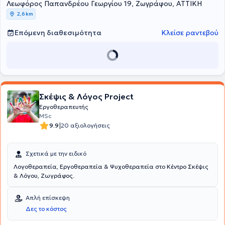
συνεχίσουν να προσφέρουν τις παροχές τους στο μέγιστο των
Λεωφόρος Παπανδρέου Γεωργίου 19, Ζωγράφου, ΑΤΤΙΚΗ
δυνατοτήτων τους. Βρίσκονται συνεχώς σε εγρήγορση και
2,6 km
ανανεώνουν τις μεθόδους διδασκαλίας τους, αλλά και εκτέλεσης
των θεραπευτικών προγραμμάτων του κέντρου, ακολουθώντας τα
Επόμενη διαθεσιμότητα
Κλείσε ραντεβού
πιο σύγχρονα και ελεγμένα πρότυπα.
Σκέψις & Λόγος Project
Εργοθεραπευτής
MSc
|
9.9
20 αξιολογήσεις
Σχετικά με την ειδικό
Λογοθεραπεία, Εργοθεραπεία & Ψυχοθεραπεία στο Κέντρο Σκέψις
& Λόγου, Ζωγράφος.
Απλή επίσκεψη
Δες το κόστος