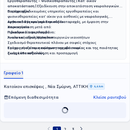
Εργοθεραπευτής – Φυσικοθεραπευτής | Κατ’ οίκον
αποκατάσταση |
Εξειδίκευση στην αποκατάσταση
νευρολογικών
διαταραχών
Παρέχει εξειδικευμένες υπηρεσίες εργοθεραπείας και
φυσικοθεραπείας κατ’ οίκον για ασθενείς με
νευρολογικές,
ορθοπεδικές και γηριατρικές διαταραχές
Aγγειακό Εγκεφαλικό Επεισόδιο
, με έμφαση στην
αποκατάσταση μετά από:
Xειρουργεία
Γηριατρικά περιστατικά
Η διαδικασία περιλαμβάνει:
Άνοια και νόσος Alzheimer
Αναλυτική αξιολόγηση λειτουργικών ικανοτήτων
Σχεδιασμό θεραπευτικού πλάνου με σαφείς στόχους
Εφαρμογή εξατομικευμένων παρεμβάσεων
Στόχος του είναι η ενίσχυση της αυτονομίας και της ποιότητας
Συνεχή επαναξιολόγηση και προσαρμογή
ζωής κάθε ασθενούς.
Γραφείο 1
Κατοίκον επισκέψεις , Νέα Σμύρνη, ΑΤΤΙΚΗ
4,4 km
Επόμενη διαθεσιμότητα
Κλείσε ραντεβού
1
2
3