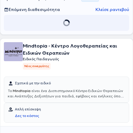
Επόμενη διαθεσιμότητα
Κλείσε ραντεβού
Mindtopia - Κέντρο Λογοθεραπείας και
Ειδικών Θεραπειών
Ειδικός Παιδαγωγός
Νέος συνεργάτης
Σχετικά με την ειδικό
To
Mindtopia
είναι ένα Διεπιστημονικό Κέντρο Ειδικών Θεραπειών
και Ανάπτυξης Δεξιοτήτων για παιδιά, εφήβους και ενήλικες όπου η
εξέλιξη και η υποστήριξη του κάθε ατόμου βρίσκονται στο επίκεντρο.
Προσφέρονται υπηρεσίες Ειδικού Παιδαγωγού με εξατομικευμένα
Απλή επίσκεψη
εκπαιδευτικά προγράμματα για παιδιά με μαθησιακές δυσκολίες,
Δες το κόστος
υποστηρίζοντας την ανάπτυξη κοινωνικών και συναισθηματικών
δεξιοτήτων. Επιπλέον, προσφέρονται υπηρεσίες Εργοθεραπείας, η
οποία επικεντρώνεται στην ανάπτυξη και βελτίωση των κινητικών