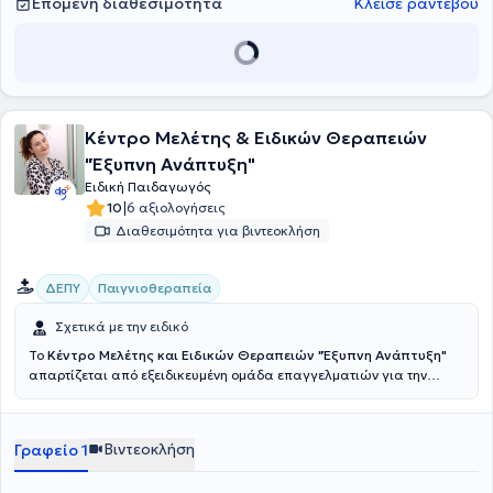
Επόμενη διαθεσιμότητα
Κλείσε ραντεβού
πιο σύγχρονα και ελεγμένα πρότυπα.
Κέντρο Μελέτης & Ειδικών Θεραπειών
"Έξυπνη Ανάπτυξη"
Ειδική Παιδαγωγός
|
10
6 αξιολογήσεις
Διαθεσιμότητα για βιντεοκλήση
ΔΕΠΥ
Παιγνιοθεραπεία
Σχετικά με την ειδικό
Το
Κέντρο Μελέτης και Ειδικών Θεραπειών "Έξυπνη Ανάπτυξη"
απαρτίζεται από εξειδικευμένη ομάδα επαγγελματιών για την
ψυχολογική υποστήριξη γονέων - παιδιών και υπηρεσίες
λογοθεραπείας, εργοθεραπείας και ειδικής αγωγής. Η Έξυπνη
Ανάπτυξη μετρά περισσότερα από 15 χρόνια στο χώρο της ιδιωτικής
Βιντεοκλήση
Γραφείο 1
εκπαίδευσης και των θεραπειών. Η αγάπη της ομάδας του κέντρου
για τα παιδιά, είναι το εφαλτήριο και η κινητήρια δύναμη για να