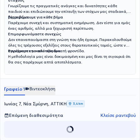
στόχους
Γνωρίζουμε τις πραγματικές ανάγκες και δυνατότητες κάθε
παιδιού και επιδιώκουμε την επίτευξη των στόχων μας σταδιακά,
βήμα-βήμα.
Ενημερώνουμε για κάθε βήμα
Παρέχουμε συνεχή και συστηματική ενημέρωση. Δεν είστε για εμάς
ένας αριθμός, αλλά μια ξεχωριστή περίπτωση.
Επιμορφωνόμαστε συνεχώς
Δεν επαναπαυόμαστε στη γνώση που ήδη έχουμε. Παρακολουθούμε
όλες τις τρέχουσες εξελίξεις στους θεραπευτικούς τομείς, ώστε να
παρέχουμε την καλύτερη δυνατή φροντίδα.
Εγγυόμαστε το αποτέλεσμα
Η μεθοδολογία μας είναι δοκιμασμένη και μας δίνει τη σιγουριά ότι
θα σας παρέχουμε απτά αποτελέσματα.
Βιντεοκλήση
Γραφείο 1
Ιωνίας 7, Νέα Σμύρνη, ΑΤΤΙΚΗ
3,4 km
Επόμενη διαθεσιμότητα
Κλείσε ραντεβού