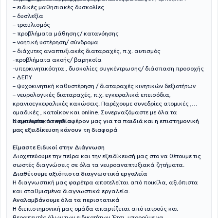
– ειδικές μαθησιακές δυσκολίες
– δυσλεξία
– τραυλισμός
– προβλήματα μάθησης/ κατανόησης
– νοητική υστέρηση/ σύνδρομα
– διάχυτες αναπτυξιακές διαταραχές, π.χ. αυτισμός
-προβλήματα ακοής/ βαρηκοΐα
-υπερκινητικότητα , δυσκολίες συγκέντρωσης/ διάσπαση προσοχής
- ΔΕΠΥ
– ψυχοκινητική καθυστέρηση / διαταραχές κινητικών δεξιοτήτων
– νευρολογικές διαταραχές, π.χ. εγκεφαλικά επεισόδια,
κρανιοεγκεφαλικές κακώσεις. Παρέχουμε συνεδρίες ατομικές ,
ομαδικές , κατοίκον και online. Συνεργαζόμαστε με όλα τα
ασφαλιστικά ταμεία.
Η εμπειρία, το ενδιαφέρον μας για τα παιδιά και η επιστημονική
μας εξειδίκευση κάνουν τη διαφορά
Είμαστε Ειδικοί στην Διάγνωση
Διοχετεύουμε την πείρα και την εξειδίκευσή μας στο να θέτουμε τις
σωστές διαγνώσεις σε όλα τα νευροαναπτυξιακά ζητήματα.
Διαθέτουμε αξιόπιστα διαγνωστικά εργαλεία
Η διαγνωστική μας φαρέτρα αποτελείται από ποικίλα, αξιόπιστα
και σταθμισμένα διαγνωστικά εργαλεία.
Αναλαμβάνουμε όλα τα περιστατικά
Η διεπιστημονική μας ομάδα απαρτίζεται από ιατρούς και
θεραπευτές όλων των ειδικοτήτων. Έτσι, μπορούμε να