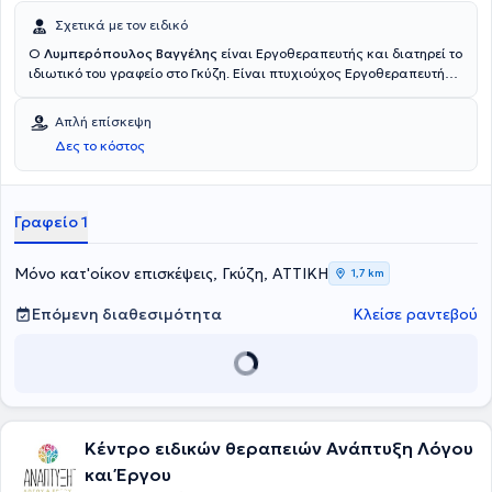
Σχετικά με τον ειδικό
Ο
Λυμπερόπουλος Βαγγέλης
είναι Εργοθεραπευτής και διατηρεί το
ιδιωτικό του γραφείο στο Γκύζη. Είναι πτυχιούχος Εργοθεραπευτής
από το ΤΕΙ Αθηνών. Εχει διατελέσει Υπεύθυνος τμήματος
Εργοθεραπείας στο κέντρο αποθεραπείας και αποκατάστασης
Απλή επίσκεψη
ΘΗΣΕΑΣ ενώ αξίζει να σημειωθεί πως εκτός από το ιδιωτικό του
Δες το κόστος
γραφείο παρέχει και τη δυνατότητα για κατ' οίκον επίσκεψη.
Γραφείο 1
Μόνο κατ'οίκον επισκέψεις, Γκύζη, ΑΤΤΙΚΗ
1,7 km
Επόμενη διαθεσιμότητα
Κλείσε ραντεβού
Κέντρο ειδικών θεραπειών Ανάπτυξη Λόγου
και Έργου