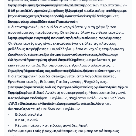
αντιμετωπίσουμε αποτελεσματικά όλο το εύρος των περιστατικών –
Εφαρμόζουμε Εξατομικευμένη Παρέμβαση
από μια απλή φωνολογική δυσκολία μέχρι σπάνια ή μη σύνδρομα
Κάθε παιδί αντιμετωπίζεται ως ξεχωριστή περίπτωση, ανάλογα με
(π.χ. Down, Turner, Prader-Willi), εγκεφαλική παράλυση, μυϊκές
τις ανάγκες, τις αδυναμίες, αλλά και τα προτερήματά του.
δυστροφίες, μεταβολικά νοσήματα κ.ά.
Χρησιμοποιούμε Ολιστική Προσέγγιση
Η διεπιστημονική μας ομάδα συνεργάζεται για τη χάραξη του
προγράμματος παρέμβασης. Οι επόπτες όλων των θεραπευτών
λειτουργούν ως αρωγοί σε αυτή τη διαδικασία.
Εφαρμόζουμε κλασικές και καινοτόμες μεθόδους παρέμβασης
Οι θεραπευτές μας είναι εκπαιδευμένοι σε όλες τις κλασικές
μεθόδους παρέμβασης. Παράλληλα, μέσω συνεχούς επιμόρφωσης,
έχουν τη δυνατότητα να εφαρμόσουν καινοτόμες μεθόδους που
Διαθέτουμε άρτιο εξοπλισμό και παιδοκεντρικές αίθουσες
εισάγονται για πρώτη φορά στην Ελλάδα.
Όλες οι αίθουσες μας είναι διακοσμημένες μινιμαλιστικά, με
επίκεντρο το παιδί. Χρησιμοποιούμε εξοπλισμό τελευταίας
τεχνολογίας σε όλες τις αίθουσες ειδικών θεραπειών.
Συνεργαζόμαστε με ιατρούς και εξειδικευμένους επιστήμονες
Η διεπιστημονική ομάδα στελεχώνεται από Λογοθεραπευτές ,
Εργοθεραπευτές , Ειδικούς Παιδαγωγούς , Ψυχολόγους
, Παιγνιοθεραπευτή , Ειδικό Δραματοθεραπείας , Ειδικό Πρώιμης
Συνεργαζόμαστε με όλους τους φορείς που αφορούν το παιδί και
Παρέμβασης , Ειδικό Αναλυτή συμπεριφοράς, Μουσικοπαιδαγωγό,
την οικογένεια
Νευρολόγο Παίδων και Ενηλίκων , Ψυχίατρο Παίδων και Ενηλίκων
Διατηρούμε επαφή με:
,ΩΡΛ , Οπτομέτρη ,Κλινικό - Διατροφολόγο Διαιτολόγο και
· Σχολεία και εκπαιδευτικούς γενικής εκπαίδευσης
Φυσικοθεραπευτή Παίδων και Ενηλίκων .
· ΚΕΔΑΣΥ
· Ειδικά σχολεία
· ΚΔΑΠ, ΚΔΗΦ
· Κέντρα ημέρας και ειδικές μονάδες ΑμεΑ
Θέτουμε εφικτούς βραχυπρόθεσμους και μακροπρόθεσμους