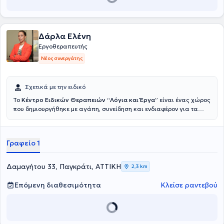
Δάρλα Ελένη
Εργοθεραπευτής
Νέος συνεργάτης
Σχετικά με την ειδικό
To
Κέντρο Ειδικών Θεραπειών “Λόγια και Έργα”
είναι ένας χώρος
που δημιουργήθηκε με αγάπη, συνείδηση και ενδιαφέρον για τα
παιδιά. Βασικός στόχος της ομάδας είναι να καλύψει τις
θεραπευτικές ανάγκες κάθε παιδιού αλλά και να καθοδηγήσει
τους γονείς ώστε να ενισχυθούν και να αναδειχθούν οι δεξιότητές
Γραφείο 1
του. Το κέντρο παρέχει εξειδικευμένες υπηρεσίες αξιολόγησης,
διάγνωσης και θεραπείας σε παιδιά, εφήβους και ενήλικες που
παρουσιάζουν αναπτυξιακές διαταραχές, προβλήματα λόγου και
Δαμαγήτου 33, Παγκράτι, ΑΤΤΙΚΗ
2,3 km
ομιλίας, μαθησιακές δυσκολίες, προβλήματα συμπεριφοράς
καθώς και ψυχολογική υποστήριξη και συμβουλευτική γονέων.
Επόμενη διαθεσιμότητα
Κλείσε ραντεβού
Ιδρύτρια και Επιστημονική Υπεύθυνη του Κέντρου είναι η Δάρλα
Ελένη
, απόφοιτος του τμήματος Λογοθεραπείας της Σχολής
Επαγγελμάτων Υγείας του Τεχνολογικού Εκπαιδευτικού Ιδρύματος
Ηπείρου, μέλος του Συλλόγου επιστημόνων λογοπαθολόγων-