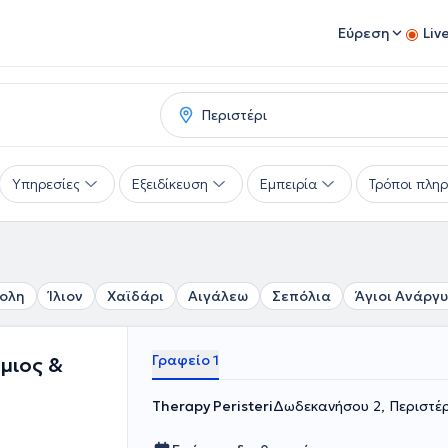
Εύρεση
Liv
Υπηρεσίες
Εξειδίκευση
Εμπειρία
Τρόποι πλη
ολη
Ίλιον
Χαϊδάρι
Αιγάλεω
Σεπόλια
Άγιοι Ανάργυ
Γραφείο 1
ύμιος &
Therapy Peristeri
Δωδεκανήσου 2, Περιστέρ