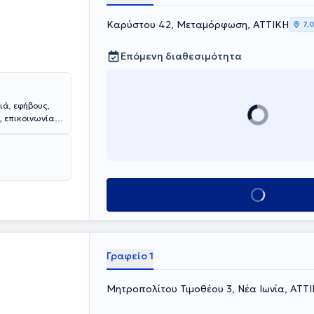
Καρύστου 42, Μεταμόρφωση, ΑΤΤΙΚΗ
7,
Επόμενη διαθεσιμότητα
ιά, εφήβους,
, επικοινωνίας,
χείρισης
τερη
υδών και της
είναι
 προσέγγιση
Κλείσε ραντεβού
ιχειρήσεων
 τη μαθησιακή
 ειδικής
τας πρακτικές
ς πραγματικές
Γραφείο 1
φωση
ενώ
 κάθε άτομο
ά και το
Μητροπολίτου Τιμοθέου 3, Νέα Ιωνία, ΑΤΤ
 είναι να
 τη