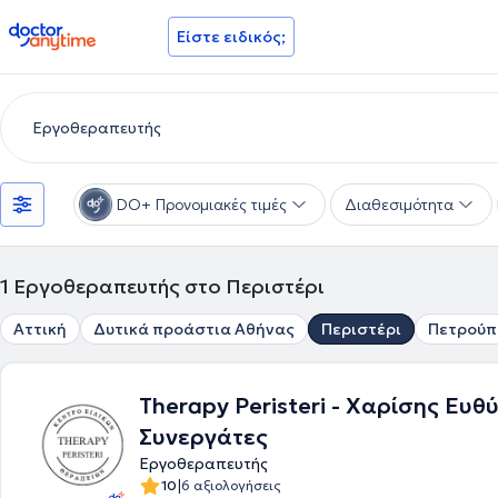
doctoranytime
Είστε ειδικός;
DO+ Προνομιακές τιμές
Διαθεσιμότητα
1
Εργοθεραπευτής στο Περιστέρι
Αττική
Δυτικά προάστια Αθήνας
Περιστέρι
Πετρούπ
Therapy Peristeri - Χαρίσης Ευθ
Συνεργάτες
Εργοθεραπευτής
|
10
6 αξιολογήσεις