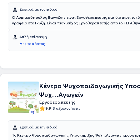
Σχετικά με τον ειδικό
Ο
Λυμπερόπουλος Βαγγέλης
είναι Εργοθεραπευτής και διατηρεί το ιδ
γραφείο στο Γκύζη. Είναι πτυχιούχος Εργοθεραπευτής από το ΤΕΙ Αθην
διατελέσει Υπεύθυνος τμήματος Εργοθεραπείας στο κέντρο αποθεραπ
αποκατάστασης ΘΗΣΕΑΣ ενώ αξίζει να σημειωθεί πως εκτός από το ι
Απλή επίσκεψη
γραφείο παρέχει και τη δυνατότητα για κατ' οίκον επίσκεψη.
Δες το κόστος
Κέντρο Ψυχοπαιδαγωγικής Υποσ
Ψυχ…Αγωγείν
Εργοθεραπευτής
|
9.9
8 αξιολογήσεις
Σχετικά με την ειδικό
Το
Κέντρο Ψυχοπαιδαγωγικής Υποστήριξης Ψυχ…Αγωγείν
προσφέρε