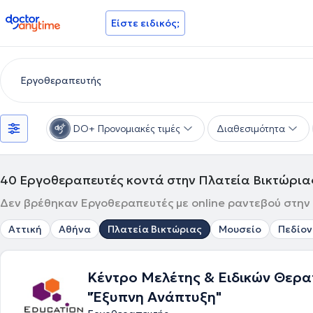
doctoranytime
Είστε ειδικός;
DO+ Προνομιακές τιμές
Διαθεσιμότητα
40
Εργοθεραπευτές κοντά στην Πλατεία Βικτώρια
Δεν βρέθηκαν Εργοθεραπευτές με online ραντεβού στην Π
Αττική
Αθήνα
Πλατεία Βικτώριας
Μουσείο
Πεδίον
Κέντρο Μελέτης & Ειδικών Θερ
"Έξυπνη Ανάπτυξη"