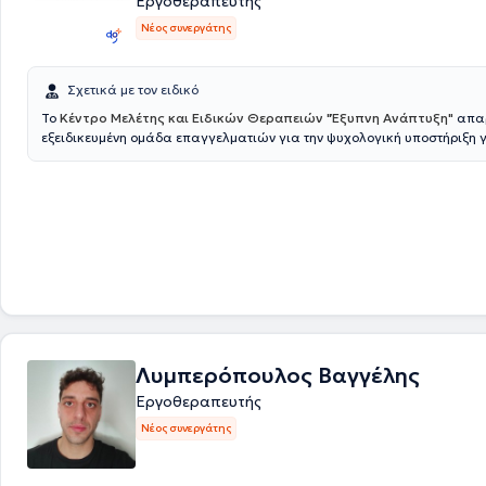
Εργοθεραπευτής
Νέος συνεργάτης
Σχετικά με τον ειδικό
Το
Κέντρο Μελέτης και Ειδικών Θεραπειών "Έξυπνη Ανάπτυξη"
απαρ
εξειδικευμένη ομάδα επαγγελματιών για την ψυχολογική υποστήριξη 
παιδιών και υπηρεσίες λογοθεραπείας, εργοθεραπείας και ειδικής α
Έξυπνη Ανάπτυξη μετρά περισσότερα από 15 χρόνια στο χώρο της ιδιω
εκπαίδευσης και των θεραπειών. Η αγάπη της ομάδας του κέντρου για
είναι το εφαλτήριο και η κινητήρια δύναμη για να συνεχίσουν να προσ
παροχές τους στο μέγιστο των δυνατοτήτων τους. Βρίσκονται συνεχώς
και ανανεώνουν τις μεθόδους διδασκαλίας τους, αλλά και εκτέλεσης
θεραπευτικών προγραμμάτων του κέντρου, ακολουθώντας τα πιο σύγ
ελεγμένα πρότυπα.
Λυμπερόπουλος Βαγγέλης
Εργοθεραπευτής
Νέος συνεργάτης