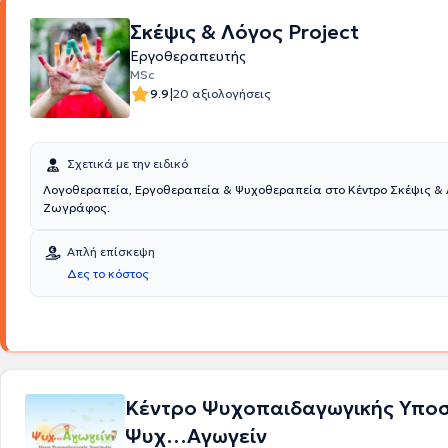
Σκέψις & Λόγος Project
Εργοθεραπευτής
MSc
|
9.9
20 αξιολογήσεις
Σχετικά με την ειδικό
Λογοθεραπεία, Εργοθεραπεία & Ψυχοθεραπεία στο Κέντρο Σκέψις & 
Ζωγράφος.
Απλή επίσκεψη
Δες το κόστος
Κέντρο Ψυχοπαιδαγωγικής Υποσ
Ψυχ…Αγωγείν