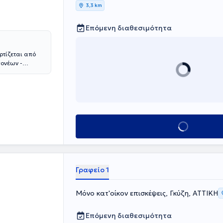
3,3 km
Επόμενη διαθεσιμότητα
τίζεται από
γονέων -
γωγής. Η
τικής
 τα παιδιά,
φέρουν τις
 σε εγρήγορση
 των
Κλείσε ραντεβού
χρονα και
Γραφείο 1
Μόνο κατ'οίκον επισκέψεις, Γκύζη, ΑΤΤΙΚΗ
Επόμενη διαθεσιμότητα