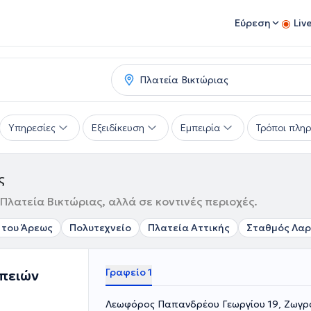
Εύρεση
Liv
Υπηρεσίες
Εξειδίκευση
Εμπειρία
Τρόποι πλη
ς
λατεία Βικτώριας, αλλά σε κοντινές περιοχές.
 του Άρεως
Πολυτεχνείο
Πλατεία Αττικής
Σταθμός Λαρ
Γραφείο 1
απειών
Λεωφόρος Παπανδρέου Γεωργίου 19, Ζωγρ