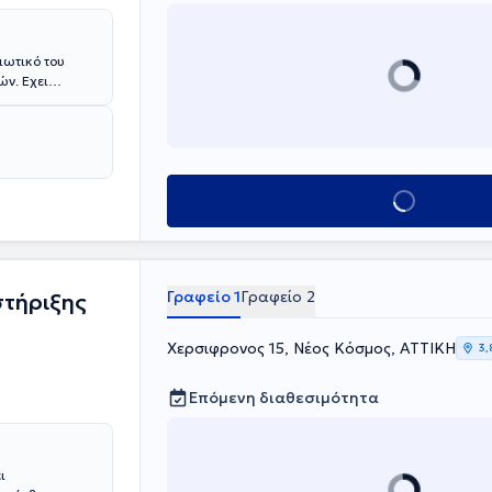
ιωτικό του
ών. Εχει
είας και
διωτικό του
Κλείσε ραντεβού
Γραφείο 1
Γραφείο 2
τήριξης
Χερσιφρονος 15, Νέος Κόσμος, ΑΤΤΙΚΗ
3,
Επόμενη διαθεσιμότητα
ι