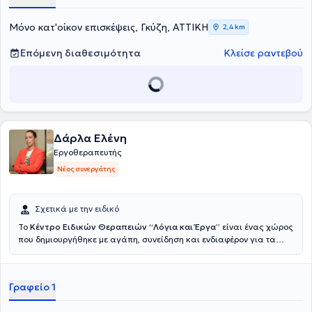
Μόνο κατ'οίκον επισκέψεις, Γκύζη, ΑΤΤΙΚΗ
2,4 km
Επόμενη διαθεσιμότητα
Κλείσε ραντεβού
Δάρλα Ελένη
Εργοθεραπευτής
Νέος συνεργάτης
Σχετικά με την ειδικό
To
Κέντρο Ειδικών Θεραπειών “Λόγια και Έργα”
είναι ένας χώρος
που δημιουργήθηκε με αγάπη, συνείδηση και ενδιαφέρον για τα
παιδιά. Βασικός στόχος της ομάδας είναι να καλύψει τις
θεραπευτικές ανάγκες κάθε παιδιού αλλά και να καθοδηγήσει
τους γονείς ώστε να ενισχυθούν και να αναδειχθούν οι δεξιότητές
Γραφείο 1
του. Το κέντρο παρέχει εξειδικευμένες υπηρεσίες αξιολόγησης,
διάγνωσης και θεραπείας σε παιδιά, εφήβους και ενήλικες που