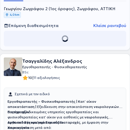
Γεωργίου Ζωγράφου 2 (1ος όροφος), Ζωγράφου, ΑΤΤΙΚΗ
4,0 km
Επόμενη διαθεσιμότητα
Κλείσε ραντεβού
Τσαγγαλίδης Αλέξανδρος
Εργοθεραπευτής - Φυσικοθεραπευτής
BSc
|
10
11 αξιολογήσεις
Σχετικά με τον ειδικό
Εργοθεραπευτής – Φυσικοθεραπευτής | Κατ’ οίκον
αποκατάσταση |
Εξειδίκευση στην αποκατάσταση
νευρολογικών
διαταραχών
Παρέχει εξειδικευμένες υπηρεσίες εργοθεραπείας και
φυσικοθεραπείας κατ’ οίκον για ασθενείς με
νευρολογικές,
ορθοπεδικές και γηριατρικές διαταραχές
Aγγειακό Εγκεφαλικό Επεισόδιο
, με έμφαση στην
αποκατάσταση μετά από:
Xειρουργεία