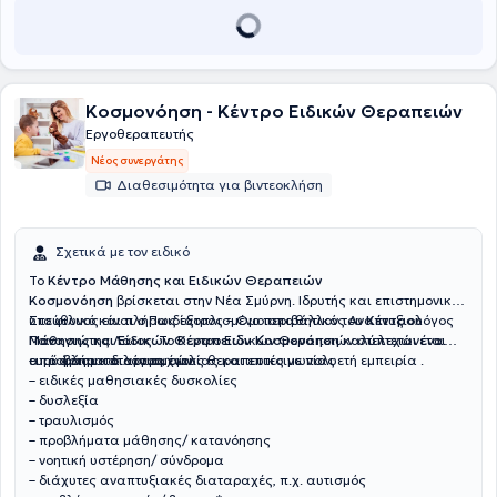
Κοσμονόηση - Κέντρο Ειδικών Θεραπειών
Εργοθεραπευτής
Νέος συνεργάτης
Διαθεσιμότητα για βιντεοκλήση
Σχετικά με τον ειδικό
Το
Κέντρο Μάθησης και Ειδικών Θεραπειών
Κοσμονόηση
βρίσκεται στην Νέα Σμύρνη. Ιδρυτής και επιστημονικά
υπεύθυνος είναι ο Παιδίατρος – Ομοιοπαθητικός Αναπτυξιολόγος
Στο φιλικό και πλήρως εξοπλισμένο περιβάλλον του
Κέντρου
Παναγιώτης Λάιος. Το Κέντρο Ειδικών Θεραπειών στελεχώνεται
Μάθησης και Ειδικών Θεραπειών Κοσμονόηση
καλύπτεται ένα
από άρτια καταρτισμένους θεραπευτές με πολυετή εμπειρία .
ευρύ φάσμα διαταραχών:
– προβλήματα λόγου, ομιλίας και επικοινωνίας
– ειδικές μαθησιακές δυσκολίες
– δυσλεξία
– τραυλισμός
– προβλήματα μάθησης/ κατανόησης
– νοητική υστέρηση/ σύνδρομα
– διάχυτες αναπτυξιακές διαταραχές, π.χ. αυτισμός