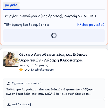
Γραφείο 1
Γεωργίου Ζωγράφου 2 (1ος όροφος), Ζωγράφου, ΑΤΤΙΚΗ
Επόμενη διαθεσιμότητα
Κλείσε ραντεβού
Κέντρο Λογοθεραπείας και Ειδικών
Θεραπειών - Λάζαρη Κλεοπάτρα
Ειδικός Παιδαγωγός
|
10.0
10 αξιολογήσεις
Σχετικά με την ειδικό
Το
Κέντρο Λογοθεραπείας και Ειδικών Θεραπειών - Λάζαρη
Κλεοπάτρα
βρίσκεται στην Καλλιθέα και ασχολείται με τη
Λογοθεραπεία, την Εργοθεραπεία, ενώ διαθέτει Ειδικό Παιδαγωγό
και Ψυχολόγο - Ψυχοθεραπευτή. Υπεύθυνη του κέντρου είναι η
Απλή επίσκεψη
Λάζαρη Κλεοπάτρα και είναι Λογοθεραπεύτρια. Διαθέτει πτυχίο