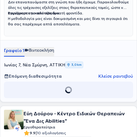
Δεν επαναπαυόμαστε στη γνώση που ήδη έχουμε. Παρακολουθούμε
όλες τις τρέχουσες εξελίξεις στους θεραπευτικούς τομείς, ώστε να
παρέχουμε την καλύτερη δυνατή φροντίδα.
Εγγυόμαστε το αποτέλεσμα
Η μεθοδολογία μας είναι δοκιμασμένη και μας δίνει τη σιγουριά ότι
θα σας παρέχουμε απτά αποτελέσματα.
Βιντεοκλήση
Γραφείο 1
Ιωνίας 7, Νέα Σμύρνη, ΑΤΤΙΚΗ
3,0 km
Επόμενη διαθεσιμότητα
Κλείσε ραντεβού
Εύη Δούρου - Κέντρο Ειδικών Θεραπειών
"Ένα Δις Abilities"
Εργοθεραπεύτρια
|
9.9
10 αξιολογήσεις