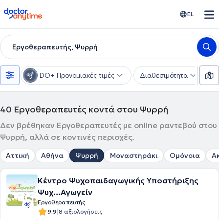
doctoranytime
EL
Εργοθεραπευτής, Ψυρρή
DO+ Προνομιακές τιμές
Διαθεσιμότητα
Υ
40
Εργοθεραπευτές κοντά στου Ψυρρή
Δεν βρέθηκαν Εργοθεραπευτές με online ραντεβού στου
Ψυρρή, αλλά σε κοντινές περιοχές.
Αττική
Αθήνα
Ψυρρή
Μοναστηράκι
Ομόνοια
Α
Κέντρο Ψυχοπαιδαγωγικής Υποστήριξης
Ψυχ…Αγωγείν
Εργοθεραπευτής
|
9.9
8 αξιολογήσεις