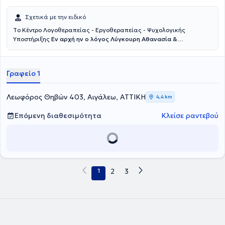
Σχετικά με την ειδικό
Tο Κέντρο Λογοθεραπείας - Εργοθεραπείας - Ψυχολογικής
Υποστήριξης
Εν αρχή ην ο λόγος Λύγκουρη Αθανασία &
Συνεργάτες
εδρεύει στο Αιγάλεω. Λειτουργεί από το 2008,
παρέχοντας υπηρεσίες Λογοθεραπείας, Εργοθερααπείας, Ειδικής
Διαπαιδαγώγησης, Ψυχολογικής και Συμβουλευτικής Υποστήριξης.
Γραφείο 1
Απευθύνεται σε παιδιά που παρουσιάζουν αυτισμό, ΔΕΠΥ,
αρθρωτικές δυσκολίες, γλωσσική καθυστέρηση, τραυλισμό,
δυσκολίες αισθητηριακής επεξεργασίας, μαθησιακές δυσκολίες,
Λεωφόρος Θηβών 403, Αιγάλεω, ΑΤΤΙΚΗ
4,4 km
δυσπραξία, γλωσσική δυσπραξία, θέματα συμπεριφοράς,
συναισθηματικές διαταραχές, έλλειψη αυτοπεποίθησης, ειδική
Επόμενη διαθεσιμότητα
Κλείσε ραντεβού
γλωσσική διαταραχή. Ο Ειδικός Παιδαγωγός του κέντρου είναι ο
Πέρρος Χρήστος. Είναι απόφοιτος Λογοθεραπείας και διαθέτει
πτυχίο Νηπιαγωγού από το Πανεπιστήμιο του Derby. Ακόμα, είναι
κάτοχος μεταπτυχιακού διπλώματος από το ίδιο πανεπιστήμιο, ενώ
σήμερα εκπονεί την διδακτορική του έρευνα σε συνεργασία με
μεγάλο Πανεπιστήμιο της Μάλτας. Παράλληλα, παρακολουθεί
1
2
3
μαθήματα ψυχολογίας από το Πανεπιστήμιο London Metropolitan
του Λονδίνου. Επίσης, κατέχει πλήθος σεμιναρίων ανάμεσα τους το
Αθηνά test, το Α τεστ, ποικίλλων τεστ αξιολόγησης και παρέμβασης
ανάγνωσης και γραφής καθώς και το ‘’Δυσλεξία και
Μαθηματικά- Δυσαριθμησία: Αξιολόγηση και Εκπαιδευτικές
Παρεμβάσεις από το ΕΚΠΑ. Διαθέτει 15 έτη εμπειρίας σε Ελλάδα