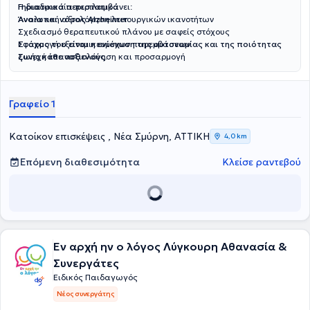
Γηριατρικά περιστατικά
Η διαδικασία περιλαμβάνει:
Άνοια και νόσος Alzheimer
Αναλυτική αξιολόγηση λειτουργικών ικανοτήτων
Σχεδιασμό θεραπευτικού πλάνου με σαφείς στόχους
Εφαρμογή εξατομικευμένων παρεμβάσεων
Στόχος του είναι η ενίσχυση της αυτονομίας και της ποιότητας
Συνεχή επαναξιολόγηση και προσαρμογή
ζωής κάθε ασθενούς.
Γραφείο 1
Κατοίκον επισκέψεις , Νέα Σμύρνη, ΑΤΤΙΚΗ
4,0 km
Επόμενη διαθεσιμότητα
Κλείσε ραντεβού
Εν αρχή ην ο λόγος Λύγκουρη Αθανασία &
Συνεργάτες
Ειδικός Παιδαγωγός
Νέος συνεργάτης