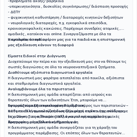
-προβλήματα ακοής/ βαρηκοΐα
-υπερκινητικότητα , δυσκολίες συγκέντρωσης/ διάσπαση προσοχής
- ΔΕΠΥ
– ψυχοκινητική καθυστέρηση / διαταραχές κινητικών δεξιοτήτων
– νευρολογικές διαταραχές, π.χ. εγκεφαλικά επεισόδια,
κρανιοεγκεφαλικές κακώσεις. Παρέχουμε συνεδρίες ατομικές ,
ομαδικές , κατοίκον και online. Συνεργαζόμαστε με όλα τα
ασφαλιστικά ταμεία.
Η εμπειρία, το ενδιαφέρον μας για τα παιδιά και η επιστημονική
μας εξειδίκευση κάνουν τη διαφορά
Είμαστε Ειδικοί στην Διάγνωση
Διοχετεύουμε την πείρα και την εξειδίκευσή μας στο να θέτουμε τις
σωστές διαγνώσεις σε όλα τα νευροαναπτυξιακά ζητήματα.
Διαθέτουμε αξιόπιστα διαγνωστικά εργαλεία
Η διαγνωστική μας φαρέτρα αποτελείται από ποικίλα, αξιόπιστα
και σταθμισμένα διαγνωστικά εργαλεία.
Αναλαμβάνουμε όλα τα περιστατικά
Η διεπιστημονική μας ομάδα απαρτίζεται από ιατρούς και
θεραπευτές όλων των ειδικοτήτων. Έτσι, μπορούμε να
αντιμετωπίσουμε αποτελεσματικά όλο το εύρος των περιστατικών –
Εφαρμόζουμε Εξατομικευμένη Παρέμβαση
από μια απλή φωνολογική δυσκολία μέχρι σπάνια ή μη σύνδρομα
Κάθε παιδί αντιμετωπίζεται ως ξεχωριστή περίπτωση, ανάλογα με
(π.χ. Down, Turner, Prader-Willi), εγκεφαλική παράλυση, μυϊκές
τις ανάγκες, τις αδυναμίες, αλλά και τα προτερήματά του.
δυστροφίες, μεταβολικά νοσήματα κ.ά.
Χρησιμοποιούμε Ολιστική Προσέγγιση
Η διεπιστημονική μας ομάδα συνεργάζεται για τη χάραξη του
προγράμματος παρέμβασης. Οι επόπτες όλων των θεραπευτών