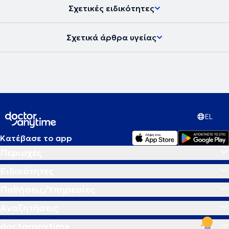
και Αγγλία ως Λογοθεραπευτής, Ειδικός Παιδαγωγός αλλά και ως
Σχετικές ειδικότητες
Νηπιαγωγός ερχόμενος σε επαφή με διάφορες διαταραχές, οι
οποίες έχουν ως πρωτογενή ή δευτερογενή απόρροια μαθησιακά
προβλήματα, όπως δυσλεξία, δυσαριθμησία, δυσορθογραφία,
Σχετικά άρθρα υγείας
δυσγραφία, μαθησιακές δυσκολίες, αναπτυξιακές διαταραχές,
διάφορα σύνδρομα, νοητική υστέρηση, περιβαλλοντική αποστέρηση
αλλά και συναισθηματικές διαταραχές.
EL
Κατέβασε το app
Περιοχές
Ειδικότητες
Παθήσεις/Υπηρεσίες
Αναζητήσεις
doctoranytime