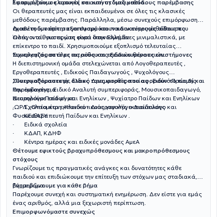
λειτουργούν ως αρωγοί σε αυτή τη διαδικασία.
Εφαρμόζουμε κλασικές και καινοτόμες μεθόδους παρέμβασης
Οι θεραπευτές μας είναι εκπαιδευμένοι σε όλες τις κλασικές
μεθόδους παρέμβασης. Παράλληλα, μέσω συνεχούς επιμόρφωσης,
έχουν τη δυνατότητα να εφαρμόσουν καινοτόμες μεθόδους που
Διαθέτουμε άρτιο εξοπλισμό και παιδοκεντρικές αίθουσες
εισάγονται για πρώτη φορά στην Ελλάδα.
Όλες οι αίθουσες μας είναι διακοσμημένες μινιμαλιστικά, με
επίκεντρο το παιδί. Χρησιμοποιούμε εξοπλισμό τελευταίας
τεχνολογίας σε όλες τις αίθουσες ειδικών θεραπειών.
Συνεργαζόμαστε με ιατρούς και εξειδικευμένους επιστήμονες
Η διεπιστημονική ομάδα στελεχώνεται από Λογοθεραπευτές ,
Εργοθεραπευτές , Ειδικούς Παιδαγωγούς , Ψυχολόγους
, Παιγνιοθεραπευτή , Ειδικό Δραματοθεραπείας , Ειδικό Πρώιμης
Συνεργαζόμαστε με όλους τους φορείς που αφορούν το παιδί και
Παρέμβασης , Ειδικό Αναλυτή συμπεριφοράς, Μουσικοπαιδαγωγό,
την οικογένεια
Νευρολόγο Παίδων και Ενηλίκων , Ψυχίατρο Παίδων και Ενηλίκων
Διατηρούμε επαφή με:
,ΩΡΛ , Οπτομέτρη ,Κλινικό - Διατροφολόγο Διαιτολόγο και
· Σχολεία και εκπαιδευτικούς γενικής εκπαίδευσης
Φυσικοθεραπευτή Παίδων και Ενηλίκων .
· ΚΕΔΑΣΥ
· Ειδικά σχολεία
· ΚΔΑΠ, ΚΔΗΦ
· Κέντρα ημέρας και ειδικές μονάδες ΑμεΑ
Θέτουμε εφικτούς βραχυπρόθεσμους και μακροπρόθεσμους
στόχους
Γνωρίζουμε τις πραγματικές ανάγκες και δυνατότητες κάθε
παιδιού και επιδιώκουμε την επίτευξη των στόχων μας σταδιακά,
βήμα-βήμα.
Ενημερώνουμε για κάθε βήμα
Παρέχουμε συνεχή και συστηματική ενημέρωση. Δεν είστε για εμάς
ένας αριθμός, αλλά μια ξεχωριστή περίπτωση.
Επιμορφωνόμαστε συνεχώς