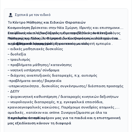
Σχετικά με τον ειδικό
Το
Κέντρο Μάθησης και Ειδικών Θεραπειών
Κοσμονόηση
βρίσκεται στην Νέα Σμύρνη. Ιδρυτής και επιστημονικά
υπεύθυνος είναι ο Παιδίατρος – Ομοιοπαθητικός Αναπτυξιολόγος
Στο φιλικό και πλήρως εξοπλισμένο περιβάλλον του
Κέντρου
Παναγιώτης Λάιος. Το Κέντρο Ειδικών Θεραπειών στελεχώνεται
Μάθησης και Ειδικών Θεραπειών Κοσμονόηση
καλύπτεται ένα
από άρτια καταρτισμένους θεραπευτές με πολυετή εμπειρία .
ευρύ φάσμα διαταραχών:
– προβλήματα λόγου, ομιλίας και επικοινωνίας
– ειδικές μαθησιακές δυσκολίες
– δυσλεξία
– τραυλισμός
– προβλήματα μάθησης/ κατανόησης
– νοητική υστέρηση/ σύνδρομα
– διάχυτες αναπτυξιακές διαταραχές, π.χ. αυτισμός
-προβλήματα ακοής/ βαρηκοΐα
-υπερκινητικότητα , δυσκολίες συγκέντρωσης/ διάσπαση προσοχής
- ΔΕΠΥ
– ψυχοκινητική καθυστέρηση / διαταραχές κινητικών δεξιοτήτων
– νευρολογικές διαταραχές, π.χ. εγκεφαλικά επεισόδια,
κρανιοεγκεφαλικές κακώσεις. Παρέχουμε συνεδρίες ατομικές ,
ομαδικές , κατοίκον και online. Συνεργαζόμαστε με όλα τα
ασφαλιστικά ταμεία.
Η εμπειρία, το ενδιαφέρον μας για τα παιδιά και η επιστημονική
μας εξειδίκευση κάνουν τη διαφορά