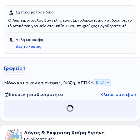
Σχετικά με τον ειδικό
Ο
Λυμπερόπουλος Βαγγέλης
είναι Εργοθεραπευτής και διατηρεί το
ιδιωτικό του γραφείο στο Γκύζη. Είναι πτυχιούχος Εργοθεραπευτής
από το ΤΕΙ Αθηνών. Εχει διατελέσει Υπεύθυνος τμήματος
Εργοθεραπείας στο κέντρο αποθεραπείας και αποκατάστασης
Απλή επίσκεψη
ΘΗΣΕΑΣ ενώ αξίζει να σημειωθεί πως εκτός από το ιδιωτικό του
Δες το κόστος
γραφείο παρέχει και τη δυνατότητα για κατ' οίκον επίσκεψη.
Γραφείο 1
Μόνο κατ'οίκον επισκέψεις, Γκύζη, ΑΤΤΙΚΗ
1,7 km
Επόμενη διαθεσιμότητα
Κλείσε ραντεβού
Λόγος & Έκφραση Χαΐρη Ειρήνη
Εργοθεραπευτής