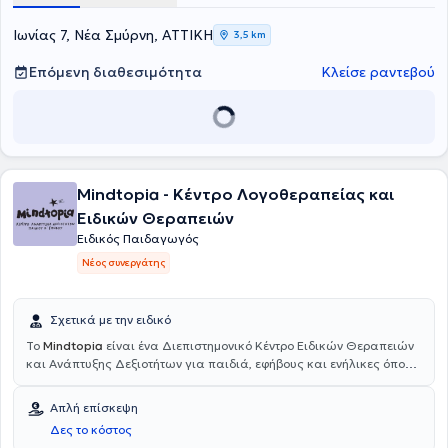
Ιωνίας 7, Νέα Σμύρνη, ΑΤΤΙΚΗ
3,5 km
Επόμενη διαθεσιμότητα
Κλείσε ραντεβού
Mindtopia - Κέντρο Λογοθεραπείας και
Ειδικών Θεραπειών
Ειδικός Παιδαγωγός
Νέος συνεργάτης
Σχετικά με την ειδικό
To
Mindtopia
είναι ένα Διεπιστημονικό Κέντρο Ειδικών Θεραπειών
και Ανάπτυξης Δεξιοτήτων για παιδιά, εφήβους και ενήλικες όπου η
εξέλιξη και η υποστήριξη του κάθε ατόμου βρίσκονται στο επίκεντρο.
Προσφέρονται υπηρεσίες Ειδικού Παιδαγωγού με εξατομικευμένα
Απλή επίσκεψη
εκπαιδευτικά προγράμματα για παιδιά με μαθησιακές δυσκολίες,
Δες το κόστος
υποστηρίζοντας την ανάπτυξη κοινωνικών και συναισθηματικών