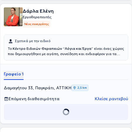
δυσφαγίας και διαταραχές φώνησης σε ενήλικα άτομα. Τέλος,
άρθρα της δημοσιεύονται στο διαδίκτυο, σε ενημερωτικά sites και
Δάρλα Ελένη
portals, συνεργάζεται με το φιλανθρωπικό σωματείο "Οι Φίλοι του
Παιδιού" και είναι μέλος του Συλλόγου Επιστημόνων
Εργοθεραπευτής
Λογοπαθολόγων - Λογοθεραπευτών Ελλάδος.
Νέος συνεργάτης
Σχετικά με την ειδικό
To
Κέντρο Ειδικών Θεραπειών “Λόγια και Έργα”
είναι ένας χώρος
που δημιουργήθηκε με αγάπη, συνείδηση και ενδιαφέρον για τα
παιδιά. Βασικός στόχος της ομάδας είναι να καλύψει τις
θεραπευτικές ανάγκες κάθε παιδιού αλλά και να καθοδηγήσει
τους γονείς ώστε να ενισχυθούν και να αναδειχθούν οι δεξιότητές
Γραφείο 1
του. Το κέντρο παρέχει εξειδικευμένες υπηρεσίες αξιολόγησης,
διάγνωσης και θεραπείας σε παιδιά, εφήβους και ενήλικες που
παρουσιάζουν αναπτυξιακές διαταραχές, προβλήματα λόγου και
Δαμαγήτου 33, Παγκράτι, ΑΤΤΙΚΗ
2,5 km
ομιλίας, μαθησιακές δυσκολίες, προβλήματα συμπεριφοράς
καθώς και ψυχολογική υποστήριξη και συμβουλευτική γονέων.
Επόμενη διαθεσιμότητα
Κλείσε ραντεβού
Ιδρύτρια και Επιστημονική Υπεύθυνη του Κέντρου είναι η Δάρλα
Ελένη
, απόφοιτος του τμήματος Λογοθεραπείας της Σχολής
Επαγγελμάτων Υγείας του Τεχνολογικού Εκπαιδευτικού Ιδρύματος
Ηπείρου, μέλος του Συλλόγου επιστημόνων λογοπαθολόγων-
λογοθεραπευτών Ελλάδος και κατέχει άδεια ασκήσεως
επαγγέλματος. Παρέχει υπηρεσίες Λογοθεραπείας, τα τελευταία 14