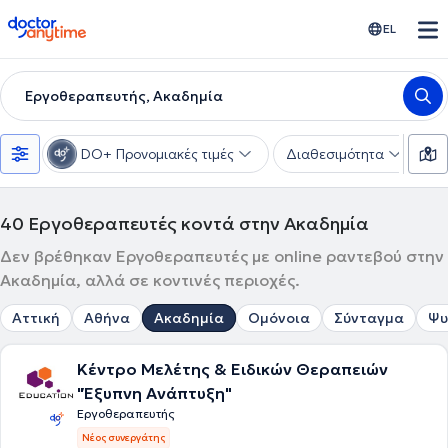
doctoranytime
EL
Εργοθεραπευτής, Ακαδημία
DO+ Προνομιακές τιμές
Διαθεσιμότητα
Υ
40
Εργοθεραπευτές κοντά στην Ακαδημία
Δεν βρέθηκαν Εργοθεραπευτές με online ραντεβού στην
Ακαδημία, αλλά σε κοντινές περιοχές.
Αττική
Αθήνα
Ακαδημία
Ομόνοια
Σύνταγμα
Ψυ
Κέντρο Μελέτης & Ειδικών Θεραπειών
"Έξυπνη Ανάπτυξη"
Εργοθεραπευτής
Νέος συνεργάτης