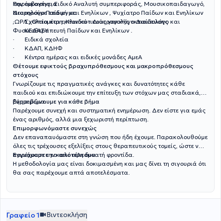
Παρέμβασης , Ειδικό Αναλυτή συμπεριφοράς, Μουσικοπαιδαγωγό,
την οικογένεια
Νευρολόγο Παίδων και Ενηλίκων , Ψυχίατρο Παίδων και Ενηλίκων
Διατηρούμε επαφή με:
,ΩΡΛ , Οπτομέτρη ,Κλινικό - Διατροφολόγο Διαιτολόγο και
· Σχολεία και εκπαιδευτικούς γενικής εκπαίδευσης
Φυσικοθεραπευτή Παίδων και Ενηλίκων .
· ΚΕΔΑΣΥ
· Ειδικά σχολεία
· ΚΔΑΠ, ΚΔΗΦ
· Κέντρα ημέρας και ειδικές μονάδες ΑμεΑ
Θέτουμε εφικτούς βραχυπρόθεσμους και μακροπρόθεσμους
στόχους
Γνωρίζουμε τις πραγματικές ανάγκες και δυνατότητες κάθε
παιδιού και επιδιώκουμε την επίτευξη των στόχων μας σταδιακά,
βήμα-βήμα.
Ενημερώνουμε για κάθε βήμα
Παρέχουμε συνεχή και συστηματική ενημέρωση. Δεν είστε για εμάς
ένας αριθμός, αλλά μια ξεχωριστή περίπτωση.
Επιμορφωνόμαστε συνεχώς
Δεν επαναπαυόμαστε στη γνώση που ήδη έχουμε. Παρακολουθούμε
όλες τις τρέχουσες εξελίξεις στους θεραπευτικούς τομείς, ώστε να
παρέχουμε την καλύτερη δυνατή φροντίδα.
Εγγυόμαστε το αποτέλεσμα
Η μεθοδολογία μας είναι δοκιμασμένη και μας δίνει τη σιγουριά ότι
θα σας παρέχουμε απτά αποτελέσματα.
Βιντεοκλήση
Γραφείο 1