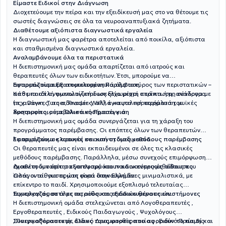
Είμαστε Ειδικοί στην Διάγνωση
Διοχετεύουμε την πείρα και την εξειδίκευσή μας στο να θέτουμε τις
σωστές διαγνώσεις σε όλα τα νευροαναπτυξιακά ζητήματα.
Διαθέτουμε αξιόπιστα διαγνωστικά εργαλεία
Η διαγνωστική μας φαρέτρα αποτελείται από ποικίλα, αξιόπιστα
και σταθμισμένα διαγνωστικά εργαλεία.
Αναλαμβάνουμε όλα τα περιστατικά
Η διεπιστημονική μας ομάδα απαρτίζεται από ιατρούς και
θεραπευτές όλων των ειδικοτήτων. Έτσι, μπορούμε να
αντιμετωπίσουμε αποτελεσματικά όλο το εύρος των περιστατικών –
Εφαρμόζουμε Εξατομικευμένη Παρέμβαση
από μια απλή φωνολογική δυσκολία μέχρι σπάνια ή μη σύνδρομα
Κάθε παιδί αντιμετωπίζεται ως ξεχωριστή περίπτωση, ανάλογα με
(π.χ. Down, Turner, Prader-Willi), εγκεφαλική παράλυση, μυϊκές
τις ανάγκες, τις αδυναμίες, αλλά και τα προτερήματά του.
δυστροφίες, μεταβολικά νοσήματα κ.ά.
Χρησιμοποιούμε Ολιστική Προσέγγιση
Η διεπιστημονική μας ομάδα συνεργάζεται για τη χάραξη του
προγράμματος παρέμβασης. Οι επόπτες όλων των θεραπευτών
λειτουργούν ως αρωγοί σε αυτή τη διαδικασία.
Εφαρμόζουμε κλασικές και καινοτόμες μεθόδους παρέμβασης
Οι θεραπευτές μας είναι εκπαιδευμένοι σε όλες τις κλασικές
μεθόδους παρέμβασης. Παράλληλα, μέσω συνεχούς επιμόρφωσης,
έχουν τη δυνατότητα να εφαρμόσουν καινοτόμες μεθόδους που
Διαθέτουμε άρτιο εξοπλισμό και παιδοκεντρικές αίθουσες
εισάγονται για πρώτη φορά στην Ελλάδα.
Όλες οι αίθουσες μας είναι διακοσμημένες μινιμαλιστικά, με
επίκεντρο το παιδί. Χρησιμοποιούμε εξοπλισμό τελευταίας
τεχνολογίας σε όλες τις αίθουσες ειδικών θεραπειών.
Συνεργαζόμαστε με ιατρούς και εξειδικευμένους επιστήμονες
Η διεπιστημονική ομάδα στελεχώνεται από Λογοθεραπευτές ,
Εργοθεραπευτές , Ειδικούς Παιδαγωγούς , Ψυχολόγους
, Παιγνιοθεραπευτή , Ειδικό Δραματοθεραπείας , Ειδικό Πρώιμης
Συνεργαζόμαστε με όλους τους φορείς που αφορούν το παιδί και