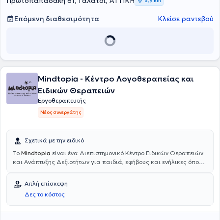
Πρωτοπαπαδάκη 61, Γαλάτσι, ΑΤΤΙΚΗ
3,9 km
Επόμενη διαθεσιμότητα
Κλείσε ραντεβού
Mindtopia - Κέντρο Λογοθεραπείας και
Ειδικών Θεραπειών
Εργοθεραπευτής
Νέος συνεργάτης
Σχετικά με την ειδικό
To
Mindtopia
είναι ένα Διεπιστημονικό Κέντρο Ειδικών Θεραπειών
και Ανάπτυξης Δεξιοτήτων για παιδιά, εφήβους και ενήλικες όπου η
εξέλιξη και η υποστήριξη του κάθε ατόμου βρίσκονται στο επίκεντρο.
Προσφέρονται υπηρεσίες Εργοθεραπείας, η οποία επικεντρώνεται
Απλή επίσκεψη
στην ανάπτυξη και βελτίωση των κινητικών δεξιοτήτων, οι οποίες
Δες το κόστος
είναι απαραίτητες για την καθημερινή ζωή και ανεξαρτησία των
παιδιών. Επιπλέον, προσφέρονται υπηρεσίες Ψυχολογικής
Υποστήριξης η οποία στοχεύει στην προαγωγή της ψυχικής υγείας