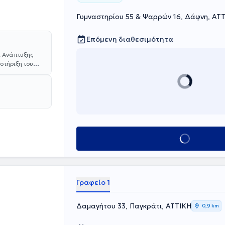
Γυμναστηρίου 55 & Ψαρρών 16, Δάφνη, ΑΤ
Επόμενη διαθεσιμότητα
ι Ανάπτυξης
στήριξη του
ικού Παιδαγωγού
κές δυσκολίες,
τήτων.
νεται στην
ραίτητες για
γικής
 παιδιού αλλά
προσφέρονται
Κλείσε ραντεβού
ές λόγου,
ης. Στο κέντρο
η πρώιμη
 μικρή ηλικία,
λά και
Γραφείο 1
 γονέα ώστε ο
τικά και να
Δαμαγήτου 33, Παγκράτι, ΑΤΤΙΚΗ
0,9 km
ο για την
ogy,