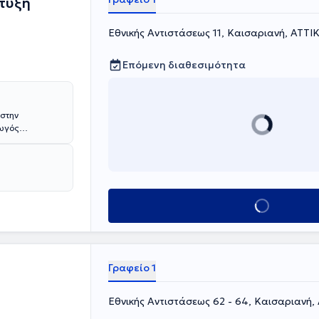
τυξη
Εθνικής Αντιστάσεως 11, Καισαριανή, ΑΤΤΙ
Επόμενη διαθεσιμότητα
 στην
γωγός
α
υρύ φάσμα για
πευόμενου. Πιο
ωγός και
ματα
Κλείσε ραντεβού
σωπικότητα και
ολούνται στο
ώπιση
αι
Γραφείο 1
Εθνικής Αντιστάσεως 62 - 64, Καισαριανή,