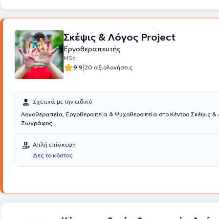
ενήλικες. Διαθέτει εμπειρία με παιδιά που αντιμετωπίζουν αναπτυξια
νευροαναπτυξιακές δυσκολίες, όπως το φάσμα του αυτισμού (ΔΑΦ), ν
υστέρηση, σύνδρομο Down, κινητικές ή αισθητηριακές δυσκολίες, καθ
προκλήσεις στη γραφή και την κοινωνική αλληλεπίδραση. Σχεδιάζει δ
Σκέψις & Λόγος Project
στοχευμένες παρεμβάσεις που ενισχύουν δεξιότητες στο κινητικό, αισ
γνωστικό και κοινωνικό επίπεδο. Κάθε συνεδρία αποτελεί ευκαιρία για
Εργοθεραπευτής
σεβασμό στις ιδιαίτερες ανάγκες και δυνατότητες του κάθε παιδιού. Στ
MSc
η ουσιαστική ενδυνάμωση και η βελτίωση της ποιότητας ζωής μέσα α
|
9.9
20 αξιολογήσεις
εξατομικευμένη και λειτουργική προσέγγιση. Οι παρεμβάσεις πραγμα
είτε ατομικά είτε σε μικρές ομάδες, μέσα σε ένα ασφαλές, δημιουργικό
ενθαρρυντικό περιβάλλον. Σκοπός της είναι κάθε παιδί να ανακαλύψε
δυνατότητές του, να ενισχύσει τη λειτουργικότητά του και να απολαμβά
Σχετικά με την ειδικό
καθημερινότητά του με αυτονομία και αυτοπεποίθηση.
Λογοθεραπεία, Εργοθεραπεία & Ψυχοθεραπεία στο Κέντρο Σκέψις & 
Ζωγράφος.
Απλή επίσκεψη
Δες το κόστος