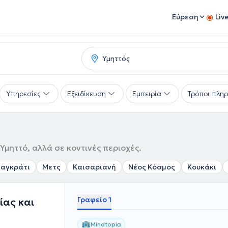
Εύρεση
Liv
Υπηρεσίες
Εξειδίκευση
Εμπειρία
Τρόποι πλη
μηττό, αλλά σε κοντινές περιοχές.
αγκράτι
Μετς
Καισαριανή
Νέος Κόσμος
Κουκάκι
Γραφείο 1
ίας και
Mindtopia