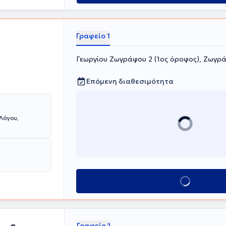
κές και
οητική
ώς και
ημιουργικές και
Γραφείο 1
θητηριακό,
 εξέλιξη, με
όχος της, είναι
Γεωργίου Ζωγράφου 2 (1ος όροφος), Ζωγρ
πό μια
τοποιούνται
Επόμενη διαθεσιμότητα
 και
ι τις
νει την
Λόγου,
Κλείσε ραντεβού
Γραφείο 1