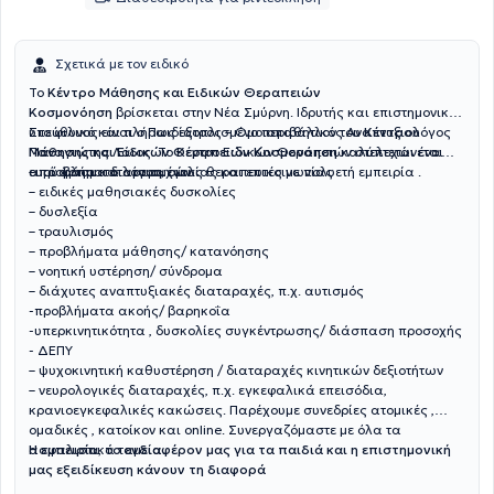
Σχετικά με τον ειδικό
Το
Κέντρο Μάθησης και Ειδικών Θεραπειών
Κοσμονόηση
βρίσκεται στην Νέα Σμύρνη. Ιδρυτής και επιστημονικά
υπεύθυνος είναι ο Παιδίατρος – Ομοιοπαθητικός Αναπτυξιολόγος
Στο φιλικό και πλήρως εξοπλισμένο περιβάλλον του
Κέντρου
Παναγιώτης Λάιος. Το Κέντρο Ειδικών Θεραπειών στελεχώνεται
Μάθησης και Ειδικών Θεραπειών Κοσμονόηση
καλύπτεται ένα
από άρτια καταρτισμένους θεραπευτές με πολυετή εμπειρία .
ευρύ φάσμα διαταραχών:
– προβλήματα λόγου, ομιλίας και επικοινωνίας
– ειδικές μαθησιακές δυσκολίες
– δυσλεξία
– τραυλισμός
– προβλήματα μάθησης/ κατανόησης
– νοητική υστέρηση/ σύνδρομα
– διάχυτες αναπτυξιακές διαταραχές, π.χ. αυτισμός
-προβλήματα ακοής/ βαρηκοΐα
-υπερκινητικότητα , δυσκολίες συγκέντρωσης/ διάσπαση προσοχής
- ΔΕΠΥ
– ψυχοκινητική καθυστέρηση / διαταραχές κινητικών δεξιοτήτων
– νευρολογικές διαταραχές, π.χ. εγκεφαλικά επεισόδια,
κρανιοεγκεφαλικές κακώσεις. Παρέχουμε συνεδρίες ατομικές ,
ομαδικές , κατοίκον και online. Συνεργαζόμαστε με όλα τα
ασφαλιστικά ταμεία.
Η εμπειρία, το ενδιαφέρον μας για τα παιδιά και η επιστημονική
μας εξειδίκευση κάνουν τη διαφορά