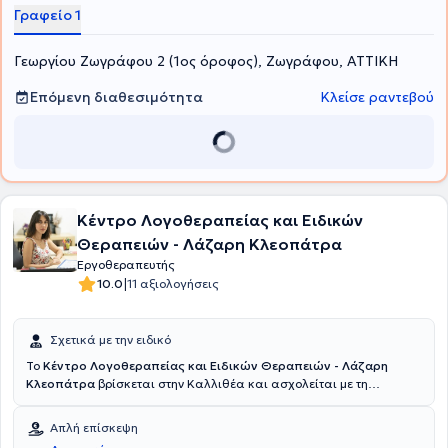
Γραφείο 1
Γεωργίου Ζωγράφου 2 (1ος όροφος), Ζωγράφου, ΑΤΤΙΚΗ
Επόμενη διαθεσιμότητα
Κλείσε ραντεβού
Κέντρο Λογοθεραπείας και Ειδικών
Θεραπειών - Λάζαρη Κλεοπάτρα
Εργοθεραπευτής
|
10.0
11 αξιολογήσεις
Σχετικά με την ειδικό
Το
Κέντρο Λογοθεραπείας και Ειδικών Θεραπειών - Λάζαρη
Κλεοπάτρα
βρίσκεται στην Καλλιθέα και ασχολείται με τη
Λογοθεραπεία, την Εργοθεραπεία, ενώ διαθέτει Ειδικό Παιδαγωγό
και Ψυχολόγο - Ψυχοθεραπευτή. Υπεύθυνη του κέντρου είναι η
Απλή επίσκεψη
Λάζαρη Κλεοπάτρα και είναι Λογοθεραπεύτρια. Διαθέτει πτυχίο