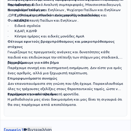
Παρέμβασης , Ειδικό Αναλυτή συμπεριφοράς, Μουσικοπαιδαγωγό,
την οικογένεια
Νευρολόγο Παίδων και Ενηλίκων , Ψυχίατρο Παίδων και Ενηλίκων
Διατηρούμε επαφή με:
,ΩΡΛ , Οπτομέτρη ,Κλινικό - Διατροφολόγο Διαιτολόγο και
· Σχολεία και εκπαιδευτικούς γενικής εκπαίδευσης
Φυσικοθεραπευτή Παίδων και Ενηλίκων .
· ΚΕΔΑΣΥ
· Ειδικά σχολεία
· ΚΔΑΠ, ΚΔΗΦ
· Κέντρα ημέρας και ειδικές μονάδες ΑμεΑ
Θέτουμε εφικτούς βραχυπρόθεσμους και μακροπρόθεσμους
στόχους
Γνωρίζουμε τις πραγματικές ανάγκες και δυνατότητες κάθε
παιδιού και επιδιώκουμε την επίτευξη των στόχων μας σταδιακά,
βήμα-βήμα.
Ενημερώνουμε για κάθε βήμα
Παρέχουμε συνεχή και συστηματική ενημέρωση. Δεν είστε για εμάς
ένας αριθμός, αλλά μια ξεχωριστή περίπτωση.
Επιμορφωνόμαστε συνεχώς
Δεν επαναπαυόμαστε στη γνώση που ήδη έχουμε. Παρακολουθούμε
όλες τις τρέχουσες εξελίξεις στους θεραπευτικούς τομείς, ώστε να
παρέχουμε την καλύτερη δυνατή φροντίδα.
Εγγυόμαστε το αποτέλεσμα
Η μεθοδολογία μας είναι δοκιμασμένη και μας δίνει τη σιγουριά ότι
θα σας παρέχουμε απτά αποτελέσματα.
Βιντεοκλήση
Γραφείο 1