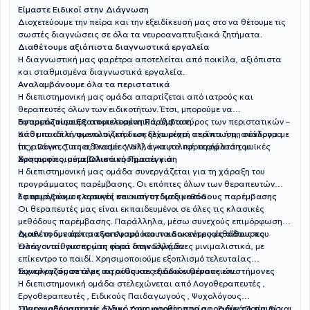
Είμαστε Ειδικοί στην Διάγνωση
Διοχετεύουμε την πείρα και την εξειδίκευσή μας στο να θέτουμε τις
σωστές διαγνώσεις σε όλα τα νευροαναπτυξιακά ζητήματα.
Διαθέτουμε αξιόπιστα διαγνωστικά εργαλεία
Η διαγνωστική μας φαρέτρα αποτελείται από ποικίλα, αξιόπιστα
και σταθμισμένα διαγνωστικά εργαλεία.
Αναλαμβάνουμε όλα τα περιστατικά
Η διεπιστημονική μας ομάδα απαρτίζεται από ιατρούς και
θεραπευτές όλων των ειδικοτήτων. Έτσι, μπορούμε να
αντιμετωπίσουμε αποτελεσματικά όλο το εύρος των περιστατικών –
Εφαρμόζουμε Εξατομικευμένη Παρέμβαση
από μια απλή φωνολογική δυσκολία μέχρι σπάνια ή μη σύνδρομα
Κάθε παιδί αντιμετωπίζεται ως ξεχωριστή περίπτωση, ανάλογα με
(π.χ. Down, Turner, Prader-Willi), εγκεφαλική παράλυση, μυϊκές
τις ανάγκες, τις αδυναμίες, αλλά και τα προτερήματά του.
δυστροφίες, μεταβολικά νοσήματα κ.ά.
Χρησιμοποιούμε Ολιστική Προσέγγιση
Η διεπιστημονική μας ομάδα συνεργάζεται για τη χάραξη του
προγράμματος παρέμβασης. Οι επόπτες όλων των θεραπευτών
λειτουργούν ως αρωγοί σε αυτή τη διαδικασία.
Εφαρμόζουμε κλασικές και καινοτόμες μεθόδους παρέμβασης
Οι θεραπευτές μας είναι εκπαιδευμένοι σε όλες τις κλασικές
μεθόδους παρέμβασης. Παράλληλα, μέσω συνεχούς επιμόρφωσης,
έχουν τη δυνατότητα να εφαρμόσουν καινοτόμες μεθόδους που
Διαθέτουμε άρτιο εξοπλισμό και παιδοκεντρικές αίθουσες
εισάγονται για πρώτη φορά στην Ελλάδα.
Όλες οι αίθουσες μας είναι διακοσμημένες μινιμαλιστικά, με
επίκεντρο το παιδί. Χρησιμοποιούμε εξοπλισμό τελευταίας
τεχνολογίας σε όλες τις αίθουσες ειδικών θεραπειών.
Συνεργαζόμαστε με ιατρούς και εξειδικευμένους επιστήμονες
Η διεπιστημονική ομάδα στελεχώνεται από Λογοθεραπευτές ,
Εργοθεραπευτές , Ειδικούς Παιδαγωγούς , Ψυχολόγους
, Παιγνιοθεραπευτή , Ειδικό Δραματοθεραπείας , Ειδικό Πρώιμης
Συνεργαζόμαστε με όλους τους φορείς που αφορούν το παιδί και