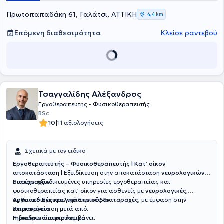
Πρωτοπαπαδάκη 61, Γαλάτσι, ΑΤΤΙΚΗ
4,4 km
Επόμενη διαθεσιμότητα
Κλείσε ραντεβού
Τσαγγαλίδης Αλέξανδρος
Εργοθεραπευτής - Φυσικοθεραπευτής
BSc
|
10
11 αξιολογήσεις
Σχετικά με τον ειδικό
Εργοθεραπευτής – Φυσικοθεραπευτής | Κατ’ οίκον
αποκατάσταση |
Εξειδίκευση στην αποκατάσταση
νευρολογικών
διαταραχών
Παρέχει εξειδικευμένες υπηρεσίες εργοθεραπείας και
φυσικοθεραπείας κατ’ οίκον για ασθενείς με
νευρολογικές,
ορθοπεδικές και γηριατρικές διαταραχές
Aγγειακό Εγκεφαλικό Επεισόδιο
, με έμφαση στην
αποκατάσταση μετά από:
Xειρουργεία
Γηριατρικά περιστατικά
Η διαδικασία περιλαμβάνει: