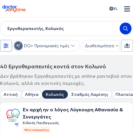
doctoranytime
EL
Εργοθεραπευτής, Κολωνός
DO+ Προνομιακές τιμές
Διαθεσιμότητα
Υ
40
Εργοθεραπευτές κοντά στον Κολωνό
Δεν βρέθηκαν Εργοθεραπευτές με online ραντεβού στον
Κολωνό, αλλά σε κοντινές περιοχές.
Αττική
Αθήνα
Κολωνός
Σταθμός Λαρίσης
Πλατεία
Εν αρχή ην ο λόγος Λύγκουρη Αθανασία &
Συνεργάτες
Ειδικός Παιδαγωγός
Νέος συνεργάτης