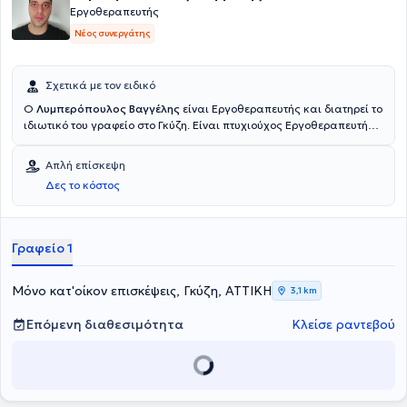
Εργοθεραπευτής
Νέος συνεργάτης
Σχετικά με τον ειδικό
Ο
Λυμπερόπουλος Βαγγέλης
είναι Εργοθεραπευτής και διατηρεί το
ιδιωτικό του γραφείο στο Γκύζη. Είναι πτυχιούχος Εργοθεραπευτής
από το ΤΕΙ Αθηνών. Εχει διατελέσει Υπεύθυνος τμήματος
Εργοθεραπείας στο κέντρο αποθεραπείας και αποκατάστασης
Απλή επίσκεψη
ΘΗΣΕΑΣ ενώ αξίζει να σημειωθεί πως εκτός από το ιδιωτικό του
Δες το κόστος
γραφείο παρέχει και τη δυνατότητα για κατ' οίκον επίσκεψη.
Γραφείο 1
Μόνο κατ'οίκον επισκέψεις, Γκύζη, ΑΤΤΙΚΗ
3,1 km
Επόμενη διαθεσιμότητα
Κλείσε ραντεβού