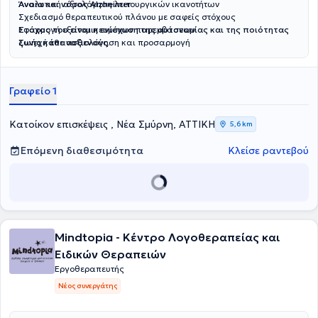
Άνοια και νόσος Alzheimer
Αναλυτική αξιολόγηση λειτουργικών ικανοτήτων
Σχεδιασμό θεραπευτικού πλάνου με σαφείς στόχους
Εφαρμογή εξατομικευμένων παρεμβάσεων
Στόχος του είναι η ενίσχυση της αυτονομίας και της ποιότητας
Συνεχή επαναξιολόγηση και προσαρμογή
ζωής κάθε ασθενούς.
Γραφείο 1
Κατοίκον επισκέψεις , Νέα Σμύρνη, ΑΤΤΙΚΗ
5,6 km
Επόμενη διαθεσιμότητα
Κλείσε ραντεβού
Mindtopia - Κέντρο Λογοθεραπείας και
Ειδικών Θεραπειών
Εργοθεραπευτής
Νέος συνεργάτης