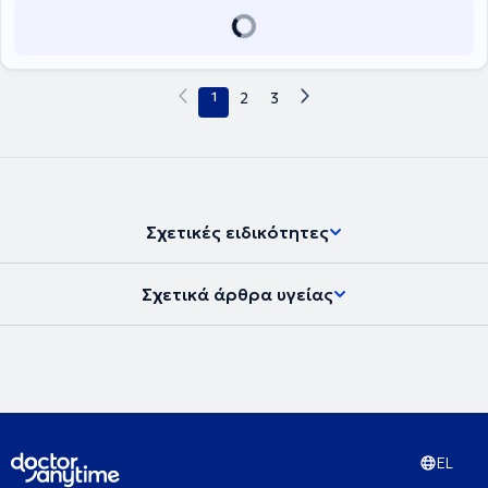
/ Ειδική Παιδαγωγό, την Χαραλάμπους Μαρία, Ειδική Παιδαγωγό /
Λογοθεραπεύτρια, την Χατζή Δήμητρα, Λογοθεραπεύτρια / Ειδική
Παιδαγωγό και την Πιθακάκη Κωνσταντίνα, Ειδική Παιδαγωγό.
1
2
3
Σχετικές ειδικότητες
Σχετικά άρθρα υγείας
EL