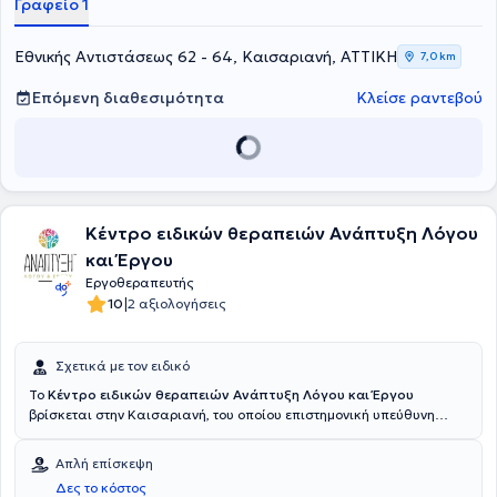
Γραφείο 1
Εθνικής Αντιστάσεως 62 - 64, Καισαριανή, ΑΤΤΙΚΗ
7,0 km
Επόμενη διαθεσιμότητα
Κλείσε ραντεβού
Κέντρο ειδικών θεραπειών Ανάπτυξη Λόγου
και Έργου
Εργοθεραπευτής
|
10
2 αξιολογήσεις
Σχετικά με τον ειδικό
Το
Κέντρο ειδικών θεραπειών Ανάπτυξη Λόγου και Έργου
βρίσκεται στην Καισαριανή, του οποίου επιστημονική υπεύθυνη
είναι η Ειδική Παιδαγωγός Ζαμπετάκη Εύη. Το Κέντρο ειδικών
θεραπειών στελεχώνεται από άρτια καταρτισμένους θεραπευτές
Απλή επίσκεψη
με πολυετή εμπειρία καλύπτοντας ένα ευρύ φάσμα για μια
Δες το κόστος
αποτελεσματικότερη προσέγγιση και θεραπεία του εκάστοτε