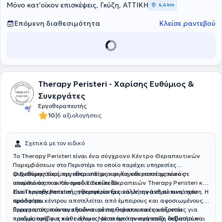
Μόνο κατ'οίκον επισκέψεις, Γκύζη, ΑΤΤΙΚΗ
4,4 km
Επόμενη διαθεσιμότητα
Κλείσε ραντεβού
Therapy Peristeri - Χαρίσης Ευθύμιος &
Συνεργάτες
Εργοθεραπευτής
|
10
6 αξιολογήσεις
Σχετικά με τον ειδικό
Το
Therapy Peristeri
είναι
ένα σύγχρονο Κέντρο Θεραπευτικών
Παρεμβάσεων
στο Περιστέρι το οποίο παρέχει υπηρεσίες
ψυχοθεραπείας, εργοθεραπείας και λογοθεραπείας τόσο σε
Ο
Ευθύμης Χαρίσης
είναι
ο δημιουργός και επιστημονικός
ατομικό όσο και σε ομαδικό επίπεδο.
υπεύθυνος του Κέντρου Ειδικών Θεραπειών Therapy Peristeri
και
είναι εργοθεραπευτής προσφέροντας πολλή αγάπη σε αυτό που
Στο Therapy Peristeri, η θεραπεία ξεκινά με την ανθρώπινη σχέση. Η
προσφέρει.
ομάδα του κέντρου αποτελείται από έμπειρους και αφοσιωμένους
θεραπευτές, που αγαπούν αυτό που κάνουν και νοιάζονται
Πραγματοποιούνται εξειδικευμένες θεραπευτικές υπηρεσίες για
πραγματικά για κάθε άτομο. Μέσα από συνεργασία, σεβασμό και
παιδιά, εφήβους και ενήλικες, με στόχο την ανάπτυξη δεξιοτήτων