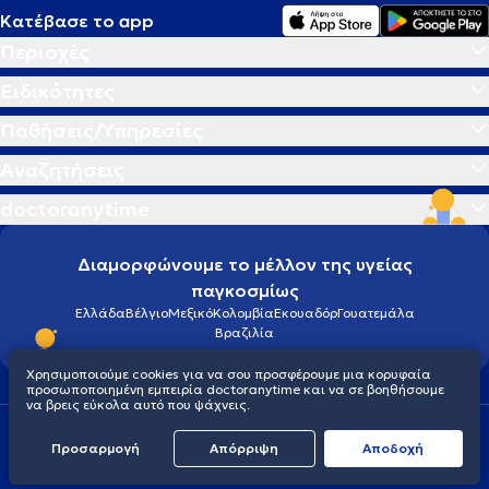
Κατέβασε το app
Περιοχές
Ειδικότητες
Παθήσεις/Υπηρεσίες
Αναζητήσεις
doctoranytime
Διαμορφώνουμε το μέλλον της υγείας
παγκοσμίως
Ελλάδα
Βέλγιο
Μεξικό
Κολομβία
Εκουαδόρ
Γουατεμάλα
Βραζιλία
Χρησιμοποιούμε cookies για να σου προσφέρουμε μια κορυφαία
προσωποποιημένη εμπειρία doctoranytime και να σε βοηθήσουμε
να βρεις εύκολα αυτό που ψάχνεις.
Οροι χρήσης
Cookies
Πολιτική προστασίας προσωπικού απορρήτου
Προσαρμογή
Απόρριψη
Aποδοχή
© 2026 doctoranytime