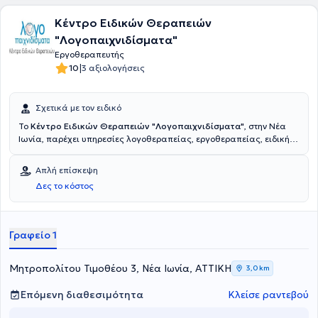
Κέντρο Ειδικών Θεραπειών
"Λογοπαιχνιδίσματα"
Εργοθεραπευτής
|
10
3 αξιολογήσεις
Σχετικά με τον ειδικό
Το
Κέντρο Ειδικών Θεραπειών "Λογοπαιχνιδίσματα"
, στην Νέα
Ιωνία, παρέχει υπηρεσίες λογοθεραπείας, εργοθεραπείας, ειδικής
διαπαιδαγώγησης, ψυχολογικής υποστήριξης και συμβουλευτικής
γονέων με Επιστημονική υπεύθυνη τη Λογοθεραπεύτρια Μητσιάκη
Απλή επίσκεψη
Κασσιανή. Σπούδασε Λογοθεραπεία στη Σχολή Επιστημών Υγείας
Δες το κόστος
του Ανώτατου Τεχνολογικού Εκπαιδευτικού Ιδρύματος Ιωαννίνων
και είναι κάτοχος μεταπτυχιακού στην Ειδική Αγωγή και
Εκπαίδευση από το Πανεπιστήμιο Λευκωσίας. Διαθέτει εμπειρία,
έχοντας εργαστεί σε Κέντρα Ειδικών Θεραπειών και εξειδικεύεται
Γραφείο 1
στις μαθησιακές δυσκολίες, στην καθυστέρηση λόγου, καθώς και
στις αναπτυξιακές διαταραχές.
Μητροπολίτου Τιμοθέου 3, Νέα Ιωνία, ΑΤΤΙΚΗ
3,0 km
Επόμενη διαθεσιμότητα
Κλείσε ραντεβού